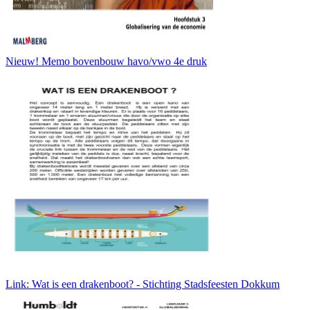
Nieuw! Memo bovenbouw havo/vwo 4e druk
Link: Wat is een drakenboot? - Stichting Stadsfeesten Dokkum