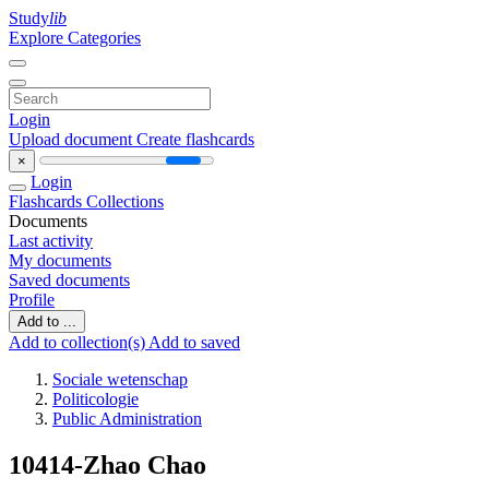
Study
lib
Explore Categories
Login
Upload document
Create flashcards
×
Login
Flashcards
Collections
Documents
Last activity
My documents
Saved documents
Profile
Add to ...
Add to collection(s)
Add to saved
Sociale wetenschap
Politicologie
Public Administration
10414-Zhao Chao