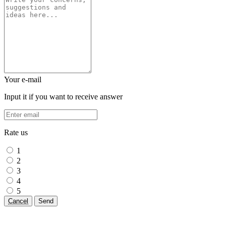
Your e-mail
Input it if you want to receive answer
Rate us
1
2
3
4
5
Cancel
Send