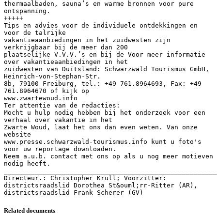
thermaalbaden, sauna’s en warme bronnen voor pure
ontspanning.
+++++
Tips en advies voor de individuele ontdekkingen en
voor de talrijke
vakantieaanbiedingen in het zuidwesten zijn
verkrijgbaar bij de meer dan 200
plaatselijke V.V.V.’s en bij de Voor meer informatie
over vakantieaanbiedingen in het
zuidwesten van Duitsland: Schwarzwald Tourismus GmbH,
Heinrich-von-Stephan-Str.
8b, 79100 Freiburg, tel.: +49 761.8964693, Fax: +49
761.8964670 of kijk op
www.zwartewoud.info
Ter attentie van de redacties:
Mocht u hulp nodig hebben bij het onderzoek voor een
verhaal over vakantie in het
Zwarte Woud, laat het ons dan even weten. Van onze
website
www.presse.schwarzwald-tourismus.info kunt u foto's
voor uw reportage downloaden.
Neem a.u.b. contact met ons op als u nog meer motieven
nodig heeft.
_______________________________________________________
Directeur.: Christopher Krull; Voorzitter:
districtsraadslid Dorothea St&ouml;rr-Ritter (AR),
Related documents