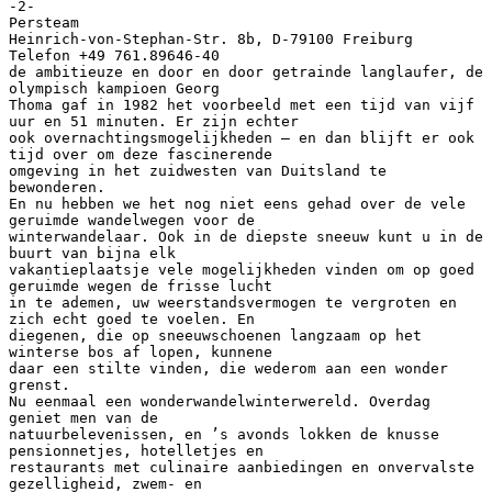
-2-
Persteam
Heinrich-von-Stephan-Str. 8b, D-79100 Freiburg
Telefon +49 761.89646-40
de ambitieuze en door en door getrainde langlaufer, de
olympisch kampioen Georg
Thoma gaf in 1982 het voorbeeld met een tijd van vijf
uur en 51 minuten. Er zijn echter
ook overnachtingsmogelijkheden – en dan blijft er ook
tijd over om deze fascinerende
omgeving in het zuidwesten van Duitsland te
bewonderen.
En nu hebben we het nog niet eens gehad over de vele
geruimde wandelwegen voor de
winterwandelaar. Ook in de diepste sneeuw kunt u in de
buurt van bijna elk
vakantieplaatsje vele mogelijkheden vinden om op goed
geruimde wegen de frisse lucht
in te ademen, uw weerstandsvermogen te vergroten en
zich echt goed te voelen. En
diegenen, die op sneeuwschoenen langzaam op het
winterse bos af lopen, kunnene
daar een stilte vinden, die wederom aan een wonder
grenst.
Nu eenmaal een wonderwandelwinterwereld. Overdag
geniet men van de
natuurbelevenissen, en ’s avonds lokken de knusse
pensionnetjes, hotelletjes en
restaurants met culinaire aanbiedingen en onvervalste
gezelligheid, zwem- en