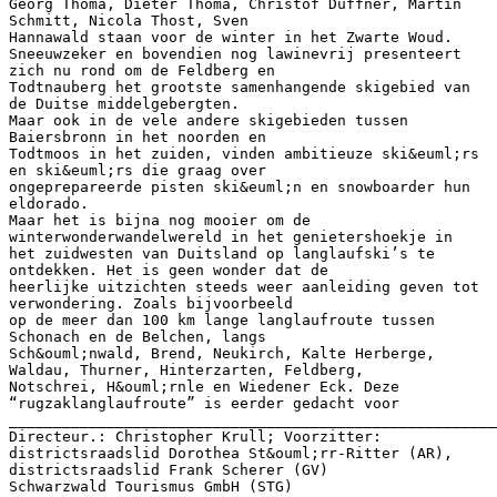
Georg Thoma, Dieter Thoma, Christof Duffner, Martin
Schmitt, Nicola Thost, Sven
Hannawald staan voor de winter in het Zwarte Woud.
Sneeuwzeker en bovendien nog lawinevrij presenteert
zich nu rond om de Feldberg en
Todtnauberg het grootste samenhangende skigebied van
de Duitse middelgebergten.
Maar ook in de vele andere skigebieden tussen
Baiersbronn in het noorden en
Todtmoos in het zuiden, vinden ambitieuze ski&euml;rs
en ski&euml;rs die graag over
ongeprepareerde pisten ski&euml;n en snowboarder hun
eldorado.
Maar het is bijna nog mooier om de
winterwonderwandelwereld in het genietershoekje in
het zuidwesten van Duitsland op langlaufski’s te
ontdekken. Het is geen wonder dat de
heerlijke uitzichten steeds weer aanleiding geven tot
verwondering. Zoals bijvoorbeeld
op de meer dan 100 km lange langlaufroute tussen
Schonach en de Belchen, langs
Sch&ouml;nwald, Brend, Neukirch, Kalte Herberge,
Waldau, Thurner, Hinterzarten, Feldberg,
Notschrei, H&ouml;rnle en Wiedener Eck. Deze
“rugzaklanglaufroute” is eerder gedacht voor
_______________________________________________________
Directeur.: Christopher Krull; Voorzitter:
districtsraadslid Dorothea St&ouml;rr-Ritter (AR),
districtsraadslid Frank Scherer (GV)
Schwarzwald Tourismus GmbH (STG)