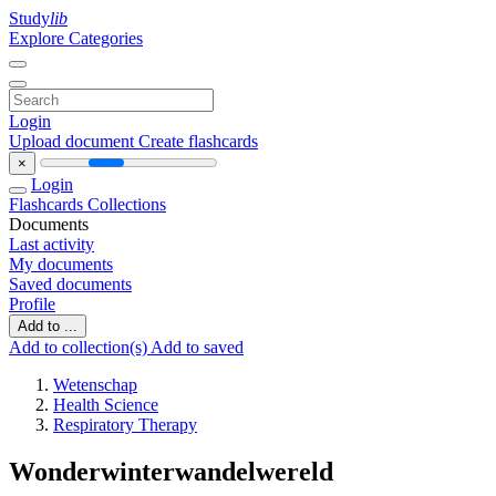
Study
lib
Explore Categories
Login
Upload document
Create flashcards
×
Login
Flashcards
Collections
Documents
Last activity
My documents
Saved documents
Profile
Add to ...
Add to collection(s)
Add to saved
Wetenschap
Health Science
Respiratory Therapy
Wonderwinterwandelwereld