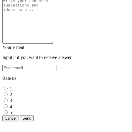
Your e-mail
Input it if you want to receive answer
Rate us
1
2
3
4
5
Cancel
Send