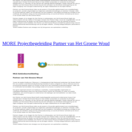
MORE Projectbegeleiding Partner van Het Groene Woud