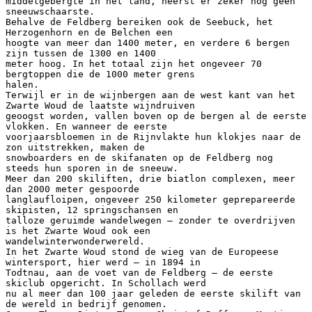
middelgebergte in het land, heerst er zeker nog geen
sneeuwschaarste.
Behalve de Feldberg bereiken ook de Seebuck, het
Herzogenhorn en de Belchen een
hoogte van meer dan 1400 meter, en verdere 6 bergen
zijn tussen de 1300 en 1400
meter hoog. In het totaal zijn het ongeveer 70
bergtoppen die de 1000 meter grens
halen.
Terwijl er in de wijnbergen aan de west kant van het
Zwarte Woud de laatste wijndruiven
geoogst worden, vallen boven op de bergen al de eerste
vlokken. En wanneer de eerste
voorjaarsbloemen in de Rijnvlakte hun klokjes naar de
zon uitstrekken, maken de
snowboarders en de skifanaten op de Feldberg nog
steeds hun sporen in de sneeuw.
Meer dan 200 skiliften, drie biatlon complexen, meer
dan 2000 meter gespoorde
langlaufloipen, ongeveer 250 kilometer geprepareerde
skipisten, 12 springschansen en
talloze geruimde wandelwegen – zonder te overdrijven
is het Zwarte Woud ook een
wandelwinterwonderwereld.
In het Zwarte Woud stond de wieg van de Europeese
wintersport, hier werd – in 1894 in
Todtnau, aan de voet van de Feldberg – de eerste
skiclub opgericht. In Schollach werd
nu al meer dan 100 jaar geleden de eerste skilift van
de wereld in bedrijf genomen.