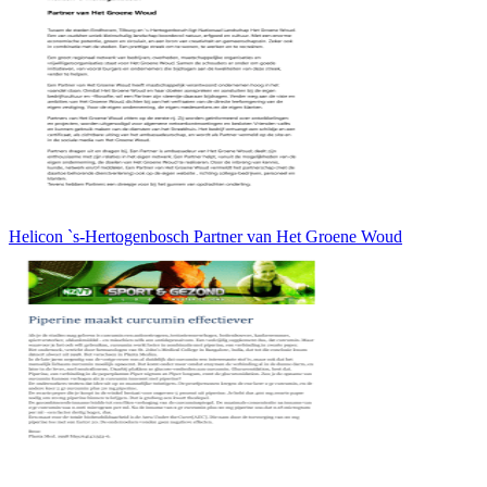
Helicon `s-Hertogenbosch Partner van Het Groene Woud