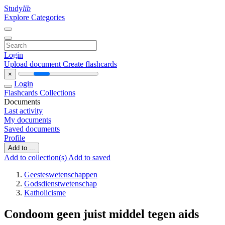
Study
lib
Explore Categories
Login
Upload document
Create flashcards
×
Login
Flashcards
Collections
Documents
Last activity
My documents
Saved documents
Profile
Add to ...
Add to collection(s)
Add to saved
Geesteswetenschappen
Godsdienstwetenschap
Katholicisme
Condoom geen juist middel tegen aids