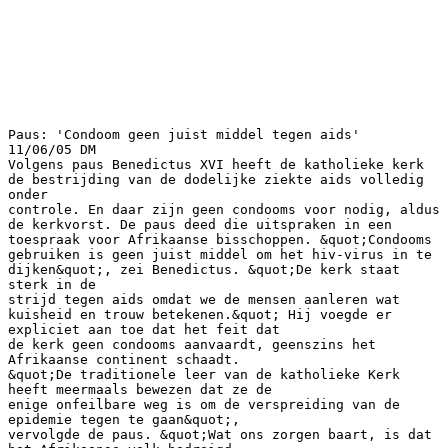
Paus: 'Condoom geen juist middel tegen aids'
11/06/05 DM
Volgens paus Benedictus XVI heeft de katholieke kerk
de bestrijding van de dodelijke ziekte aids volledig
onder
controle. En daar zijn geen condooms voor nodig, aldus
de kerkvorst. De paus deed die uitspraken in een
toespraak voor Afrikaanse bisschoppen. &quot;Condooms
gebruiken is geen juist middel om het hiv-virus in te
dijken&quot;, zei Benedictus. &quot;De kerk staat
sterk in de
strijd tegen aids omdat we de mensen aanleren wat
kuisheid en trouw betekenen.&quot; Hij voegde er
expliciet aan toe dat het feit dat
de kerk geen condooms aanvaardt, geenszins het
Afrikaanse continent schaadt.
&quot;De traditionele leer van de katholieke Kerk
heeft meermaals bewezen dat ze de
enige onfeilbare weg is om de verspreiding van de
epidemie tegen te gaan&quot;,
vervolgde de paus. &quot;Wat ons zorgen baart, is dat