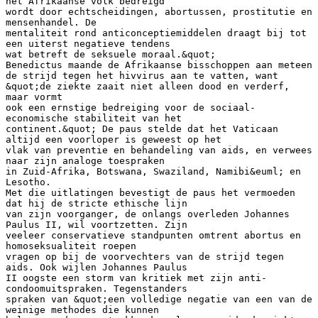
het Afrikaanse volk bedreigd
wordt door echtscheidingen, abortussen, prostitutie en
mensenhandel. De
mentaliteit rond anticonceptiemiddelen draagt bij tot
een uiterst negatieve tendens
wat betreft de seksuele moraal.&quot;
Benedictus maande de Afrikaanse bisschoppen aan meteen
de strijd tegen het hivvirus aan te vatten, want
&quot;de ziekte zaait niet alleen dood en verderf,
maar vormt
ook een ernstige bedreiging voor de sociaal-
economische stabiliteit van het
continent.&quot; De paus stelde dat het Vaticaan
altijd een voorloper is geweest op het
vlak van preventie en behandeling van aids, en verwees
naar zijn analoge toespraken
in Zuid-Afrika, Botswana, Swaziland, Namibi&euml; en
Lesotho.
Met die uitlatingen bevestigt de paus het vermoeden
dat hij de stricte ethische lijn
van zijn voorganger, de onlangs overleden Johannes
Paulus II, wil voortzetten. Zijn
veeleer conservatieve standpunten omtrent abortus en
homoseksualiteit roepen
vragen op bij de voorvechters van de strijd tegen
aids. Ook wijlen Johannes Paulus
II oogste een storm van kritiek met zijn anti-
condoomuitspraken. Tegenstanders
spraken van &quot;een volledige negatie van een van de
weinige methodes die kunnen