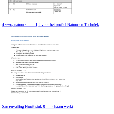
4 vwo, natuurkunde 1,2 voor het profiel Natuur en Techniek
Samenvatting Hoofdstuk 9 Je lichaam werkt