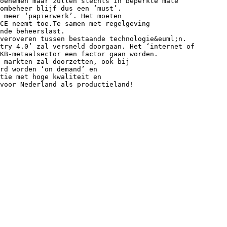
oenemen maar zullen slechts in beperkte mate
ombeheer blijf dus een ‘must’.
 meer ‘papierwerk’. Het moeten
CE neemt toe.Te samen met regelgeving
nde beheerslast.
veroveren tussen bestaande technologie&euml;n.
try 4.0’ zal versneld doorgaan. Het ‘internet of
KB-metaalsector een factor gaan worden.
 markten zal doorzetten, ook bij
rd worden ‘on demand’ en
tie met hoge kwaliteit en
voor Nederland als productieland!