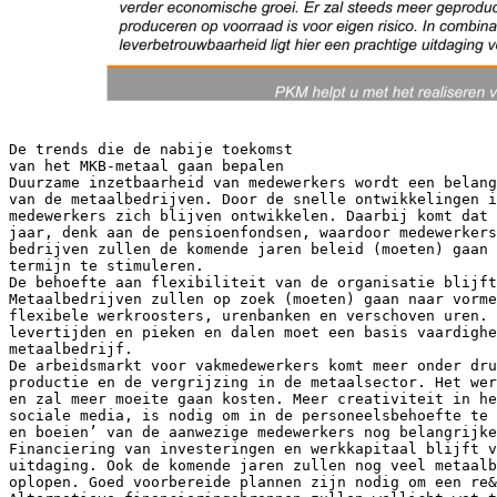
De trends die de nabije toekomst
van het MKB-metaal gaan bepalen
Duurzame inzetbaarheid van medewerkers wordt een belang
van de metaalbedrijven. Door de snelle ontwikkelingen i
medewerkers zich blijven ontwikkelen. Daarbij komt dat 
jaar, denk aan de pensioenfondsen, waardoor medewerkers
bedrijven zullen de komende jaren beleid (moeten) gaan 
termijn te stimuleren.
De behoefte aan flexibiliteit van de organisatie blijf
Metaalbedrijven zullen op zoek (moeten) gaan naar vorme
flexibele werkroosters, urenbanken en verschoven uren. 
levertijden en pieken en dalen moet een basis vaardighe
metaalbedrijf.
De arbeidsmarkt voor vakmedewerkers komt meer onder dru
productie en de vergrijzing in de metaalsector. Het wer
en zal meer moeite gaan kosten. Meer creativiteit in he
sociale media, is nodig om in de personeelsbehoefte te 
en boeien’ van de aanwezige medewerkers nog belangrijke
Financiering van investeringen en werkkapitaal blijft v
uitdaging. Ook de komende jaren zullen nog veel metaalb
oplopen. Goed voorbereide plannen zijn nodig om een re&