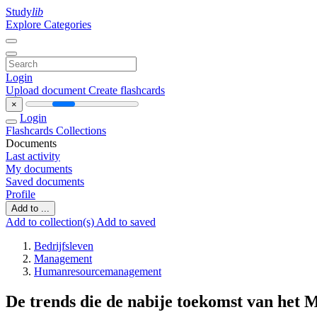
Study
lib
Explore Categories
Login
Upload document
Create flashcards
×
Login
Flashcards
Collections
Documents
Last activity
My documents
Saved documents
Profile
Add to ...
Add to collection(s)
Add to saved
Bedrijfsleven
Management
Humanresourcemanagement
De trends die de nabije toekomst van het