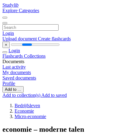
Study
lib
Explore Categories
Login
Upload document
Create flashcards
×
Login
Flashcards
Collections
Documents
Last activity
My documents
Saved documents
Profile
Add to ...
Add to collection(s)
Add to saved
Bedrijfsleven
Economie
Micro-economie
economie – moderne talen