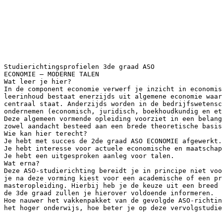
Studierichtingsprofielen 3de graad ASO
ECONOMIE – MODERNE TALEN
Wat leer je hier?
In de component economie verwerf je inzicht in economis
leerinhoud bestaat enerzijds uit algemene economie waa
centraal staat. Anderzijds worden in de bedrijfswetensc
ondernemen (economisch, juridisch, boekhoudkundig en e
Deze algemeen vormende opleiding voorziet in een belang
zowel aandacht besteed aan een brede theoretische basi
Wie kan hier terecht?
Je hebt met succes de 2de graad ASO ECONOMIE afgewerkt.
Je hebt interesse voor actuele economische en maatschap
Je hebt een uitgesproken aanleg voor talen.
Wat erna?
Deze ASO-studierichting bereidt je in principe niet voo
je na deze vorming kiest voor een academische of een pr
masteropleiding. Hierbij heb je de keuze uit een breed
de 3de graad zullen je hierover voldoende informeren.
Hoe nauwer het vakkenpakket van de gevolgde ASO-richti