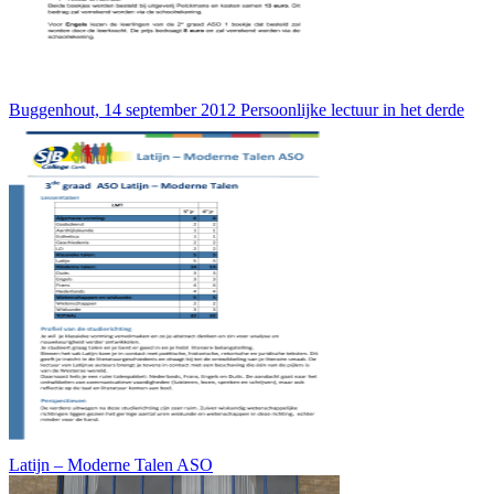
Buggenhout, 14 september 2012 Persoonlijke lectuur in het derde
Latijn – Moderne Talen ASO