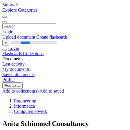
Study
lib
Explore Categories
Login
Upload document
Create flashcards
×
Login
Flashcards
Collections
Documents
Last activity
My documents
Saved documents
Profile
Add to ...
Add to collection(s)
Add to saved
Engineering
Informatica
Computernetwerk
Anita Schimmel Consultancy