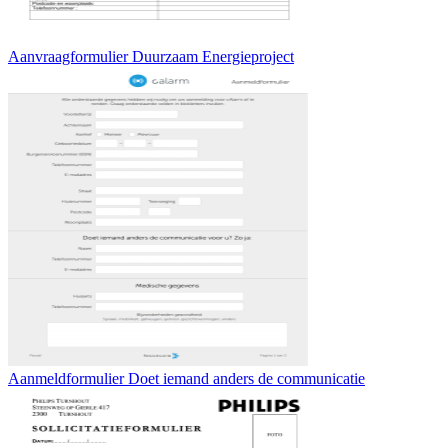
Aanvraagformulier Duurzaam Energieproject
Aanmeldformulier Doet iemand anders de communicatie