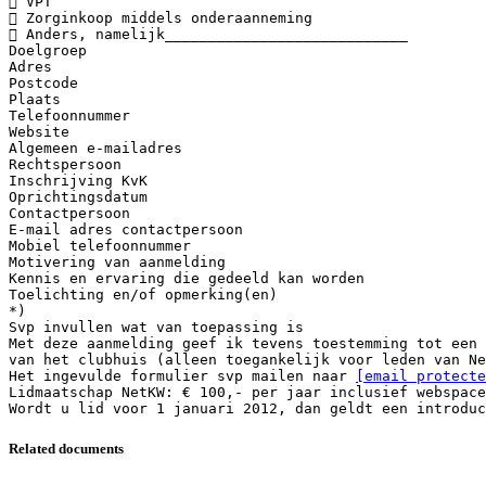
 VPT
 Zorginkoop middels onderaanneming
 Anders, namelijk____________________________
Doelgroep
Adres
Postcode
Plaats
Telefoonnummer
Website
Algemeen e-mailadres
Rechtspersoon
Inschrijving KvK
Oprichtingsdatum
Contactpersoon
E-mail adres contactpersoon
Mobiel telefoonnummer
Motivering van aanmelding
Kennis en ervaring die gedeeld kan worden
Toelichting en/of opmerking(en)
*)
Svp invullen wat van toepassing is
Met deze aanmelding geef ik tevens toestemming tot een 
van het clubhuis (alleen toegankelijk voor leden van Ne
Het ingevulde formulier svp mailen naar
[email protecte
Lidmaatschap NetKW: € 100,- per jaar inclusief webspac
Related documents