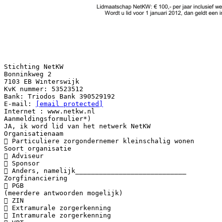
Stichting NetKW
Bonninkweg 2
7103 EB Winterswijk
KvK nummer: 53523512
Bank: Triodos Bank 390529192
E-mail:
[email protected]
Internet : www.netkw.nl
Aanmeldingsformulier*)
JA, ik word lid van het netwerk NetKW
Organisatienaam
 Particuliere zorgondernemer kleinschalig wonen
Soort organisatie
 Adviseur
 Sponsor
 Anders, namelijk____________________________
Zorgfinanciering
 PGB
(meerdere antwoorden mogelijk)
 ZIN
 Extramurale zorgerkenning
 Intramurale zorgerkenning