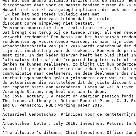
wel met een andere ultimate forward rate definitie. Een
discontovoet daar voor de meeste fondsen tussen de 2% e
Hoewel niet strikt vastgelegd impliceert dit ook een re
“Ik ben het nog steeds volledig eens met
de actuarissen die vaststelden dat de juiste
discount curve simpelweg niet bestaat. ”
Pensioencommunicatie dient realistisch te zijn
Dat brengt ons terug bij de tweede vraag: als een rende
verwacht rendement? Een basis kan het historisch rendem
rendementen op vastrentende waarden, is naar mijn idee 
Ambachtsheerbrief4 van juli 2016 wordt onderbouwd dat d
zijn als inschatting voor de toekomst. Een van de princ
moet zijn. In dat kader hiervan heeft het blad Chief In
‘allocators dillema’: de ‘required long term rate of re
denken te kunnen realiseren, zo blijkt uit hun onderzoe
vanuit dit perspectief bezien dus zeker niet. Is dat ee
communicatie naar deelnemers, en deze deelnemers dus ni
inschattingen worden ge&iuml;nformeerd over wat zij mog
de actuarissen die vaststelden dat de juiste discount c
een rapport niets aan veranderen. Laten we wel blijven 
Verenigde Staten, nog heel wat aan te doen.
‘No love, actuary’, A report on American pension funds 
The financial theory of Defined Benefit Plans, C. J. Ex
and G. Pennacchi, NBER working paper 2015.
3
Actuarieel Genootschap, Principes voor de Rentetermijn
4
Ambachtsheer Letter, July 2016, Investment Returns In A
5
‘The allocator’s dilemma, Chief Investment Officer June