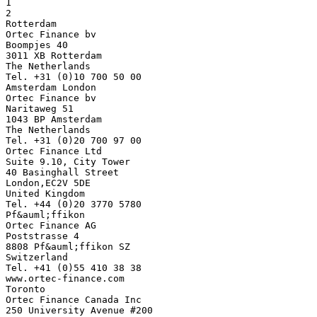
1
2
Rotterdam
Ortec Finance bv
Boompjes 40
3011 XB Rotterdam
The Netherlands
Tel. +31 (0)10 700 50 00
Amsterdam London
Ortec Finance bv
Naritaweg 51
1043 BP Amsterdam
The Netherlands
Tel. +31 (0)20 700 97 00
Ortec Finance Ltd
Suite 9.10, City Tower
40 Basinghall Street
London,EC2V 5DE
United Kingdom
Tel. +44 (0)20 3770 5780
Pf&auml;ffikon
Ortec Finance AG
Poststrasse 4
8808 Pf&auml;ffikon SZ
Switzerland
Tel. +41 (0)55 410 38 38
www.ortec-finance.com
Toronto
Ortec Finance Canada Inc
250 University Avenue #200