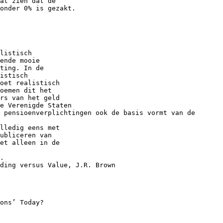
at zien dat de
onder 0% is gezakt.
listisch
ende mooie
ting. In de
istisch
oet realistisch
oemen dit het
rs van het geld
e Verenigde Staten
 pensioenverplichtingen ook de basis vormt van de
lledig eens met
ubliceren van
et alleen in de
.
ding versus Value, J.R. Brown
ons’ Today?