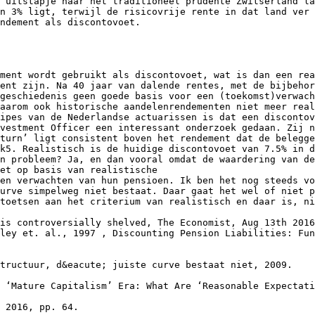
 uitstapje naar het traditioneel prudente Zwitserland la
n 3% ligt, terwijl de risicovrije rente in dat land ver 
ndement als discontovoet.
ment wordt gebruikt als discontovoet, wat is dan een rea
ent zijn. Na 40 jaar van dalende rentes, met de bijbehor
geschiedenis geen goede basis voor een (toekomst)verwach
aarom ook historische aandelenrendementen niet meer real
ipes van de Nederlandse actuarissen is dat een discontov
vestment Officer een interessant onderzoek gedaan. Zij n
turn’ ligt consistent boven het rendement dat de belegge
k5. Realistisch is de huidige discontovoet van 7.5% in d
n probleem? Ja, en dan vooral omdat de waardering van de
et op basis van realistische
en verwachten van hun pensioen. Ik ben het nog steeds vo
urve simpelweg niet bestaat. Daar gaat het wel of niet p
toetsen aan het criterium van realistisch en daar is, ni
is controversially shelved, The Economist, Aug 13th 2016
ley et. al., 1997 , Discounting Pension Liabilities: Fun
structuur, d&eacute; juiste curve bestaat niet, 2009.
 ‘Mature Capitalism’ Era: What Are ‘Reasonable Expectati
 2016, pp. 64.