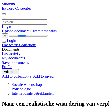
Study
lib
Explore Categories
Login
Upload document
Create flashcards
×
Login
Flashcards
Collections
Documents
Last activity
My documents
Saved documents
Profile
Add to ...
Add to collection(s)
Add to saved
Sociale wetenschap
Politicologie
Internationale betrekkingen
Naar een realistische waardering van verp