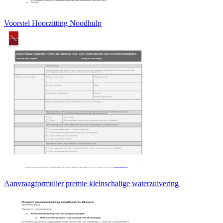
Voorstel Hoorzitting Noodhulp
Aanvraagformulier premie kleinschalige waterzuivering