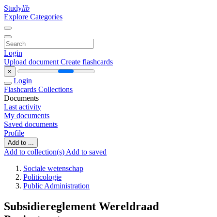
Study
lib
Explore Categories
Login
Upload document
Create flashcards
×
Login
Flashcards
Collections
Documents
Last activity
My documents
Saved documents
Profile
Add to ...
Add to collection(s)
Add to saved
Sociale wetenschap
Politicologie
Public Administration
Subsidiereglement Wereldraad