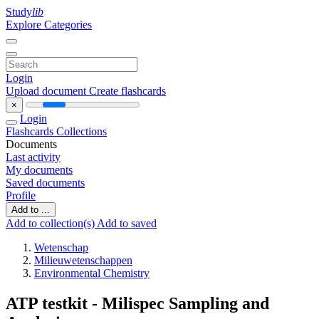
Study
lib
Explore Categories
Login
Upload document
Create flashcards
×
Login
Flashcards
Collections
Documents
Last activity
My documents
Saved documents
Profile
Add to ...
Add to collection(s)
Add to saved
Wetenschap
Milieuwetenschappen
Environmental Chemistry
ATP testkit - Milispec Sampling and