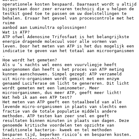
operationele kosten bespaard. Daarnaast wordt u altijd
bijgestaan door zeer ervaren technici die u helpen de
testkit goed toe te passen om uw doelstellingen te
behalen. Ervaar het gevoel van procescontrole met het
ruime
aanbod aan Luminultra oplossingen!
Wat is ATP?
ATP ofwel Adenosine Trifosfaat is het belangrijkste
energie dragende molecuul voor alle vormen van
leven. Door het meten van ATP is het dus mogelijk een
indicatie te geven van het totaal aan microorganismen
.
Hoe wordt het gemeten?
Als u ‘s nachts wel eens een vuurvliegje heeft
waargenomen dan heeft u het proces van ATP meting
kunnen aanschouwen. Simpel gezegd: ATP verzameld
uit micro-organismen wordt gemixt met een enzym
genaamd Luciferase om licht te genereren. Dit licht
wordt gemeten met een luminometer. Meer
microorganismen, dus meer ATP, geeft meer licht!
Wat heb ik aan een ATP test?
Het meten van ATP geeft een totaalbeeld van alle
levende micro-organismen in plaats van slechts een
fractie van de totale populatie middels andere
methoden. ATP testen kan zeer snel en geeft
resultaten binnen minuten in plaats van dagen. Deze
genoemde kritische voordelen ten opzichte van
traditionele bacterie- kweek en tel methoden
besparen tijd, beperken risico’s en besparen kosten.