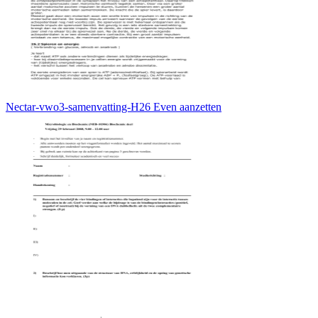
Nectar-vwo3-samenvatting-H26 Even aanzetten