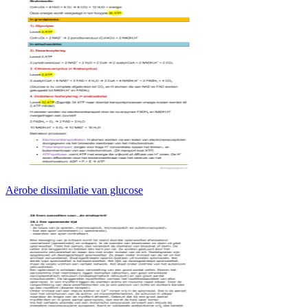
Aërobe dissimilatie van glucose