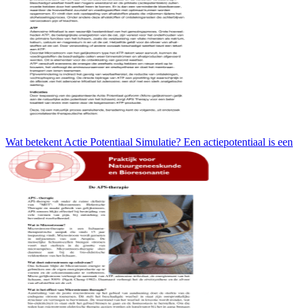
Wat betekent Actie Potentiaal Simulatie? Een actiepotentiaal is een