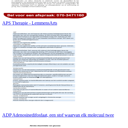
APS Therapie - LemmensArts
ADP Adenosinedifosfaat, een stof waarvan elk molecuul twee