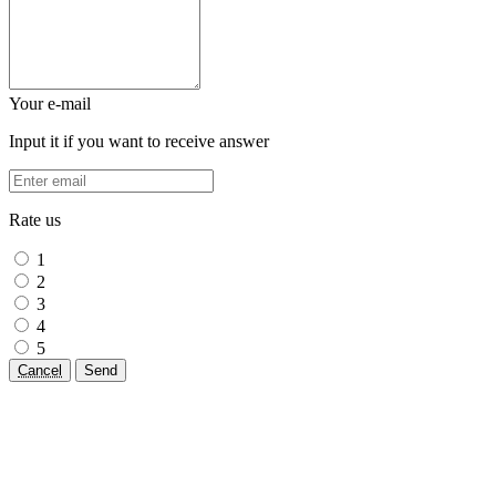
Your e-mail
Input it if you want to receive answer
Rate us
1
2
3
4
5
Cancel
Send