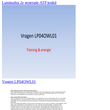
Luminultra 2e generatie ATP testkit
Vragen LP04OWL01