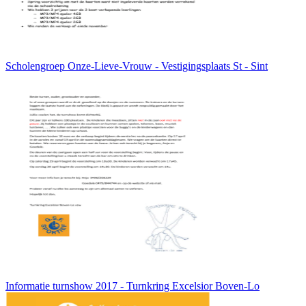
Scholengroep Onze-Lieve-Vrouw - Vestigingsplaats St - Sint
Informatie turnshow 2017 - Turnkring Excelsior Boven-Lo