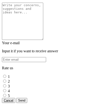
Your e-mail
Input it if you want to receive answer
Rate us
1
2
3
4
5
Cancel
Send