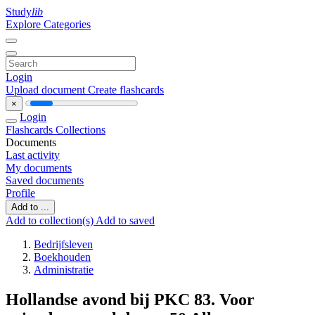
Study
lib
Explore Categories
Login
Upload document
Create flashcards
×
Login
Flashcards
Collections
Documents
Last activity
My documents
Saved documents
Profile
Add to ...
Add to collection(s)
Add to saved
Bedrijfsleven
Boekhouden
Administratie
Hollandse avond bij PKC 83. Voor