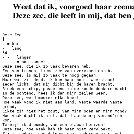
Deze Zee
[
. = kort
- = lang
54
- - = langer
- - - = nog langer ]
Deze zee, die ik zo vaak bevaren heb.
Zee van tranen, lieve zee van overvloed en eb.
Deze zee, is mij zo vaak te hoog gegaan,
Maar wat zij deed, ik kon haar nooit weerstaan!
Ieder licht, dat mij dicht bij de haven bracht,
Bleek een schip, passerend in de koude donkere nacht.
In de ochtend, hees ik dan mijn zeilen weer,
Deze zee, werd mooier elke keer!
Hoe vaak vond ik niet aan land, vaste waarde vaste
grond,
Likte zij niet het zout, van mijn ogen en mijn mond?
Hoe vaak dacht ik niet, dat d’aarde mij verand’ren
kon,
Terwijl ik droomde, van een blauwe horizon!
Deze zee, hoe vaak heb ik haar niet vervloekt,
Zij is anders, dan datgeen waar iedereen naar zoekt.