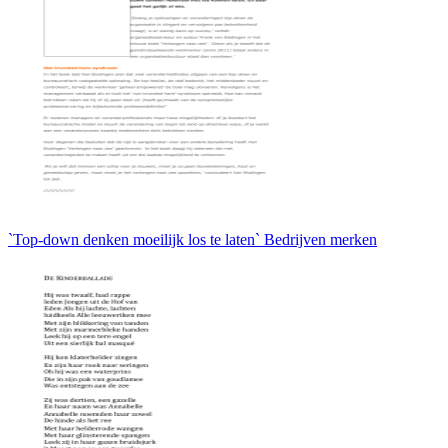
`Top-down denken moeilijk los te laten` Bedrijven merken