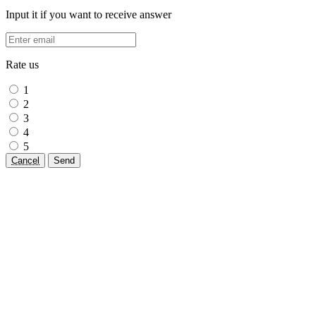
Input it if you want to receive answer
Rate us
1
2
3
4
5
Cancel
Send