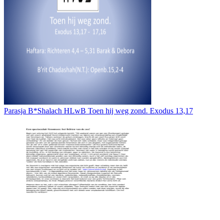
Parasja B*Shalach HLwB Toen hij weg zond. Exodus 13,17