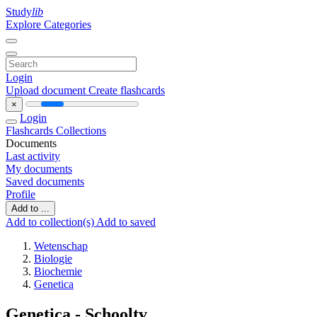
Study
lib
Explore Categories
Login
Upload document
Create flashcards
×
Login
Flashcards
Collections
Documents
Last activity
My documents
Saved documents
Profile
Add to ...
Add to collection(s)
Add to saved
Wetenschap
Biologie
Biochemie
Genetica
Genetica - Schooltv