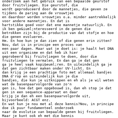
onderzoek aan het gebruik van een bepaalde geurstof
door fruitvliegen. Die geurstof, die
wordt geproduceerd door de mannetjes, die geven ze
tijdens de paring aan de vrouwtjes
en daardoor worden vrouwtjes o.a. minder aantrekkelijk
voor andere mannetjes. En dat is
hartstikke goed voor dat ene mannetje natuurlijk. En
ik ben ge&iuml;nteresseerd in de genen die
betrokken zijn bij de productie van dat stofje en hoe
die genen evolueren.
Hm. En hoe kun je dan zien of die genen erin zitten?
Nou, dat is in principe een proces van
een paar dagen. Maar wat je doet is: je haalt het DNA
uit een organisme en dat heb ik hier
geprobeerd bij fruitvliegen te doen, door die
fruitvliegen te vermalen. En dan ga je dat gen
ga je heel vaak kopi&euml;ren. En uiteindelijk ga je
dat gen zichtbaar maken onder UV-licht. En
dan krijg je een prachtige foto met allemaal bandjes
DNA d'rop en uiteindelijk kun je die
bandjes, die kun je uitknippen en eh als je wil weten
wat de basenpaarvolgorde van zo'n
gen is, hoe dat gen opgebouwd is, dan eh stop je dat
gen in een sequence-apparaat en daar
krijg je dan eh een basenpaarvolgorde uit,
bijvoorbeeld: ACGT enz.
En wat kun je nou met al deze kennis?Nou, in principe
doe ik puur fundamenteel onderzoek
naar de evolutie van bepaalde genen bij fruitvliegen.
Maar je kunt ook eh met die kennis