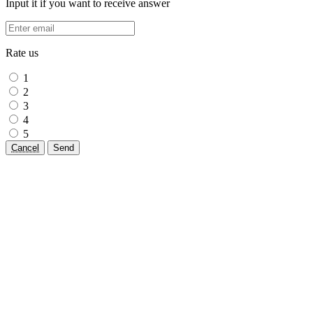
Input it if you want to receive answer
Rate us
1
2
3
4
5
Cancel
Send