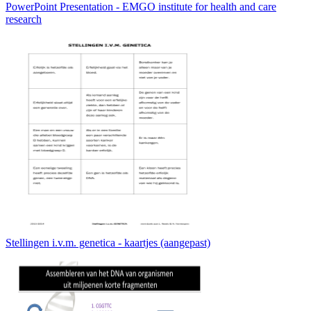
PowerPoint Presentation - EMGO institute for health and care
research
Stellingen i.v.m. genetica - kaartjes (aangepast)