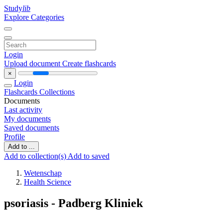
Study
lib
Explore Categories
Login
Upload document
Create flashcards
×
Login
Flashcards
Collections
Documents
Last activity
My documents
Saved documents
Profile
Add to ...
Add to collection(s)
Add to saved
Wetenschap
Health Science
psoriasis - Padberg Kliniek