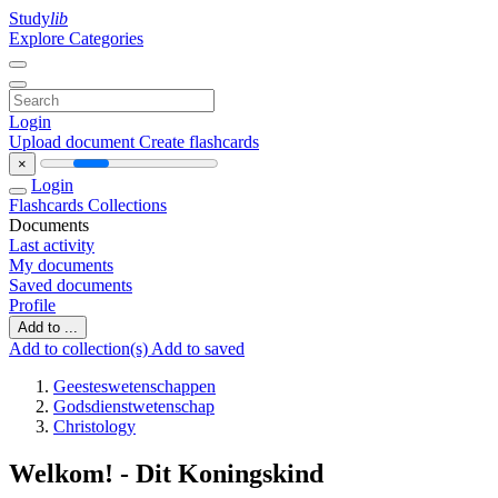
Study
lib
Explore Categories
Login
Upload document
Create flashcards
×
Login
Flashcards
Collections
Documents
Last activity
My documents
Saved documents
Profile
Add to ...
Add to collection(s)
Add to saved
Geesteswetenschappen
Godsdienstwetenschap
Christology
Welkom! - Dit Koningskind