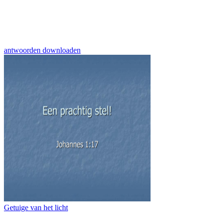
antwoorden downloaden
Getuige van het licht