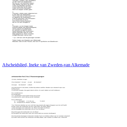
Afscheidslied, Ineke van Zweden-van Alkemade