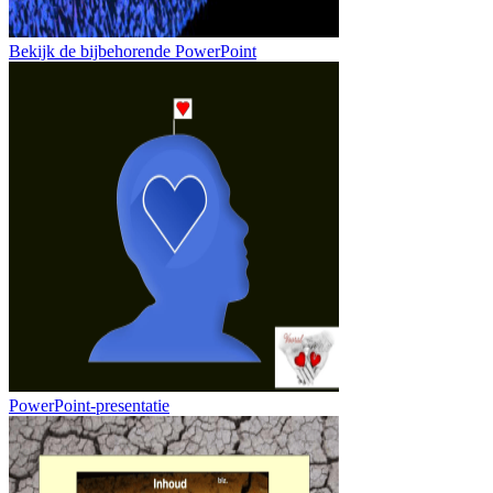
Bekijk de bijbehorende PowerPoint
PowerPoint-presentatie