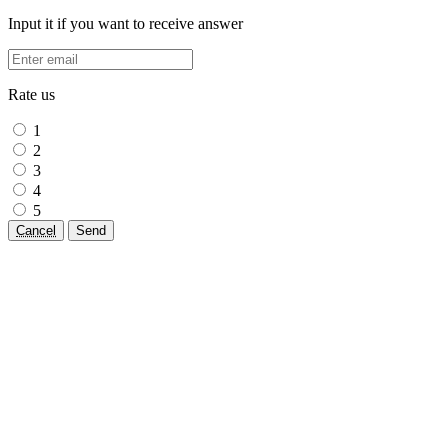
Input it if you want to receive answer
Rate us
1
2
3
4
5
Cancel
Send