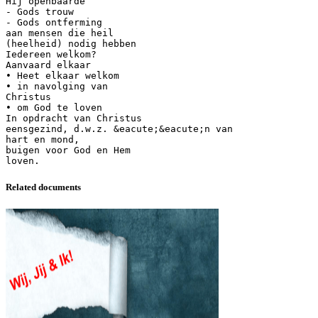
Hij openbaarde
- Gods trouw
- Gods ontferming
aan mensen die heil
(heelheid) nodig hebben
Iedereen welkom?
Aanvaard elkaar
• Heet elkaar welkom
• in navolging van
Christus
• om God te loven
In opdracht van Christus
eensgezind, d.w.z. &eacute;&eacute;n van
hart en mond,
buigen voor God en Hem
Related documents