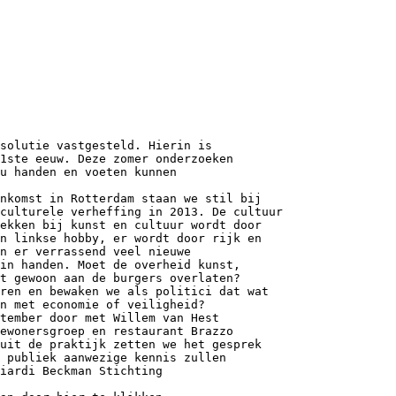
solutie vastgesteld. Hierin is
1ste eeuw. Deze zomer onderzoeken
u handen en voeten kunnen
nkomst in Rotterdam staan we stil bij
culturele verheffing in 2013. De cultuur
ekken bij kunst en cultuur wordt door
n linkse hobby, er wordt door rijk en
n er verrassend veel nieuwe
 in handen. Moet de overheid kunst,
et gewoon aan de burgers overlaten?
ren en bewaken we als politici dat wat
n met economie of veiligheid?
tember door met Willem van Hest
ewonersgroep en restaurant Brazzo
uit de praktijk zetten we het gesprek
 publiek aanwezige kennis zullen
iardi Beckman Stichting