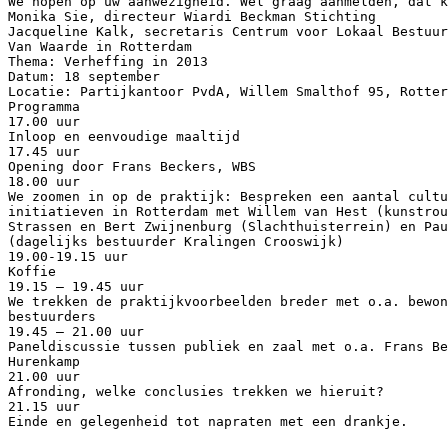
We hopen op uw aanwezigheid. Wel graag aanmelden, dat k
Monika Sie, directeur Wiardi Beckman Stichting
Jacqueline Kalk, secretaris Centrum voor Lokaal Bestuur
Van Waarde in Rotterdam
Thema: Verheffing in 2013
Datum: 18 september
Locatie: Partijkantoor PvdA, Willem Smalthof 95, Rotter
Programma
17.00 uur
Inloop en eenvoudige maaltijd
17.45 uur
Opening door Frans Beckers, WBS
18.00 uur
We zoomen in op de praktijk: Bespreken een aantal cultu
initiatieven in Rotterdam met Willem van Hest (kunstrou
Strassen en Bert Zwijnenburg (Slachthuisterrein) en Pau
(dagelijks bestuurder Kralingen Crooswijk)
19.00-19.15 uur
Koffie
19.15 – 19.45 uur
We trekken de praktijkvoorbeelden breder met o.a. bewon
bestuurders
19.45 – 21.00 uur
Paneldiscussie tussen publiek en zaal met o.a. Frans Be
Hurenkamp
21.00 uur
Afronding, welke conclusies trekken we hieruit?
21.15 uur