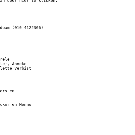
an door hier te klikken.
deam (010-4122306)
rele
te), Anneke
lette Verbist
ers en
cker en Menno