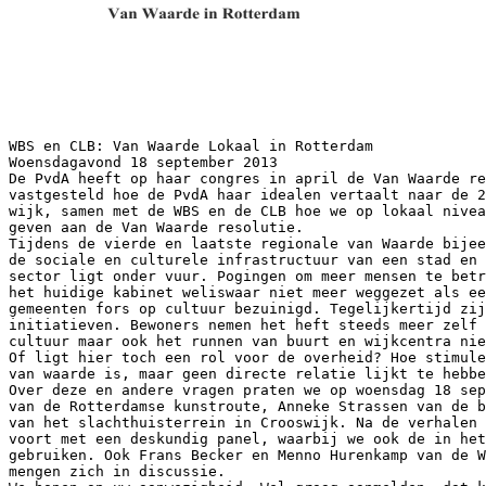
WBS en CLB: Van Waarde Lokaal in Rotterdam
Woensdagavond 18 september 2013
De PvdA heeft op haar congres in april de Van Waarde re
vastgesteld hoe de PvdA haar idealen vertaalt naar de 2
wijk, samen met de WBS en de CLB hoe we op lokaal nivea
geven aan de Van Waarde resolutie.
Tijdens de vierde en laatste regionale van Waarde bijee
de sociale en culturele infrastructuur van een stad en 
sector ligt onder vuur. Pogingen om meer mensen te betr
het huidige kabinet weliswaar niet meer weggezet als ee
gemeenten fors op cultuur bezuinigd. Tegelijkertijd zij
initiatieven. Bewoners nemen het heft steeds meer zelf
cultuur maar ook het runnen van buurt en wijkcentra ni
Of ligt hier toch een rol voor de overheid? Hoe stimule
van waarde is, maar geen directe relatie lijkt te hebbe
Over deze en andere vragen praten we op woensdag 18 sep
van de Rotterdamse kunstroute, Anneke Strassen van de b
van het slachthuisterrein in Crooswijk. Na de verhalen 
voort met een deskundig panel, waarbij we ook de in het
gebruiken. Ook Frans Becker en Menno Hurenkamp van de W
mengen zich in discussie.