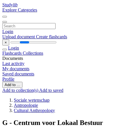
Study
lib
Explore Categories
Login
Upload document
Create flashcards
×
Login
Flashcards
Collections
Documents
Last activity
My documents
Saved documents
Profile
Add to ...
Add to collection(s)
Add to saved
Sociale wetenschap
Antropologie
Cultural Anthropology
G - Centrum voor Lokaal Bestuur