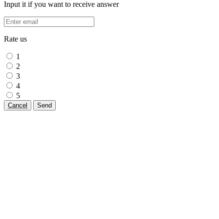
Input it if you want to receive answer
Rate us
1
2
3
4
5
Cancel
Send