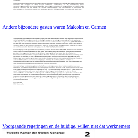
Andere bijzondere gasten waren Malcolm en Carmen
Voorgaande regeringen en de huidige, willen niet dat werknemers