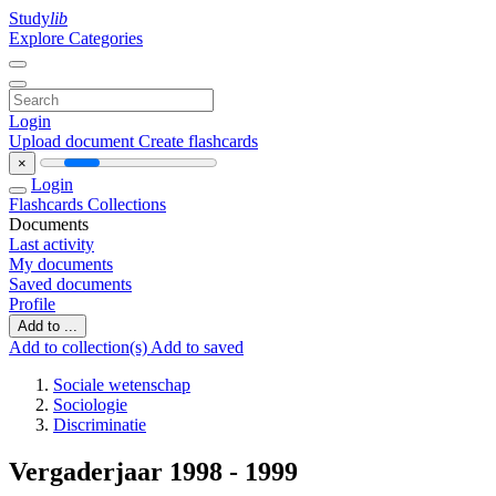
Study
lib
Explore Categories
Login
Upload document
Create flashcards
×
Login
Flashcards
Collections
Documents
Last activity
My documents
Saved documents
Profile
Add to ...
Add to collection(s)
Add to saved
Sociale wetenschap
Sociologie
Discriminatie
Vergaderjaar 1998 - 1999