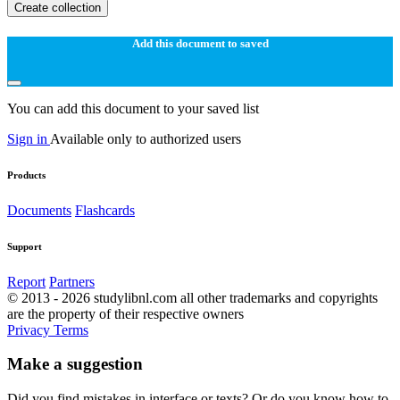
Create collection
Add this document to saved
You can add this document to your saved list
Sign in
Available only to authorized users
Products
Documents
Flashcards
Support
Report
Partners
© 2013 - 2026 studylibnl.com all other trademarks and copyrights
are the property of their respective owners
Privacy
Terms
Make a suggestion
Did you find mistakes in interface or texts? Or do you know how to