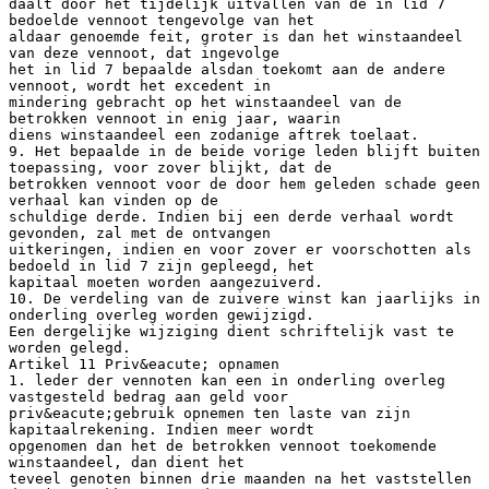
daalt door het tijdelijk uitvallen van de in lid 7
bedoelde vennoot tengevolge van het
aldaar genoemde feit, groter is dan het winstaandeel
van deze vennoot, dat ingevolge
het in lid 7 bepaalde alsdan toekomt aan de andere
vennoot, wordt het excedent in
mindering gebracht op het winstaandeel van de
betrokken vennoot in enig jaar, waarin
diens winstaandeel een zodanige aftrek toelaat.
9. Het bepaalde in de beide vorige leden blijft buiten
toepassing, voor zover blijkt, dat de
betrokken vennoot voor de door hem geleden schade geen
verhaal kan vinden op de
schuldige derde. Indien bij een derde verhaal wordt
gevonden, zal met de ontvangen
uitkeringen, indien en voor zover er voorschotten als
bedoeld in lid 7 zijn gepleegd, het
kapitaal moeten worden aangezuiverd.
10. De verdeling van de zuivere winst kan jaarlijks in
onderling overleg worden gewijzigd.
Een dergelijke wijziging dient schriftelijk vast te
worden gelegd.
Artikel 11 Priv&eacute; opnamen
1. leder der vennoten kan een in onderling overleg
vastgesteld bedrag aan geld voor
priv&eacute;gebruik opnemen ten laste van zijn
kapitaalrekening. Indien meer wordt
opgenomen dan het de betrokken vennoot toekomende
winstaandeel, dan dient het
teveel genoten binnen drie maanden na het vaststellen