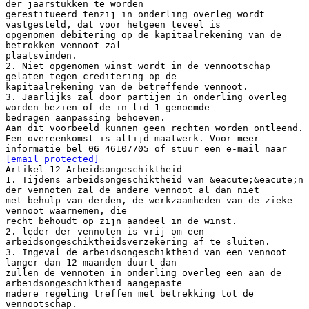
der jaarstukken te worden
gerestitueerd tenzij in onderling overleg wordt
vastgesteld, dat voor hetgeen teveel is
opgenomen debitering op de kapitaalrekening van de
betrokken vennoot zal
plaatsvinden.
2. Niet opgenomen winst wordt in de vennootschap
gelaten tegen creditering op de
kapitaalrekening van de betreffende vennoot.
3. Jaarlijks zal door partijen in onderling overleg
worden bezien of de in lid 1 genoemde
bedragen aanpassing behoeven.
Aan dit voorbeeld kunnen geen rechten worden ontleend.
Een overeenkomst is altijd maatwerk. Voor meer
informatie bel 06 46107705 of stuur een e-mail naar
[email protected]
Artikel 12 Arbeidsongeschiktheid
1. Tijdens arbeidsongeschiktheid van &eacute;&eacute;n
der vennoten zal de andere vennoot al dan niet
met behulp van derden, de werkzaamheden van de zieke
vennoot waarnemen, die
recht behoudt op zijn aandeel in de winst.
2. leder der vennoten is vrij om een
arbeidsongeschiktheidsverzekering af te sluiten.
3. Ingeval de arbeidsongeschiktheid van een vennoot
langer dan 12 maanden duurt dan
zullen de vennoten in onderling overleg een aan de
arbeidsongeschiktheid aangepaste
nadere regeling treffen met betrekking tot de
vennootschap.