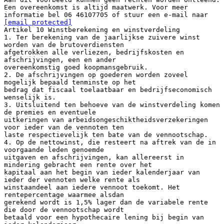
Een overeenkomst is altijd maatwerk. Voor meer
informatie bel 06 46107705 of stuur een e-mail naar
[email protected]
Artikel 10 Winstberekening en winstverdeling
1. Ter berekening van de jaarlijkse zuivere winst
worden van de brutoverdiensten
afgetrokken alle verliezen, bedrijfskosten en
afschrijvingen, een en ander
overeenkomstig goed koopmansgebruik.
2. De afschrijvingen op goederen worden zoveel
mogelijk bepaald tenminste op het
bedrag dat fiscaal toelaatbaar en bedrijfseconomisch
wenselijk is.
3. Uitsluitend ten behoeve van de winstverdeling komen
de premies en eventuele
uitkeringen van arbeidsongeschiktheidsverzekeringen
voor ieder van de vennoten ten
laste respectievelijk ten bate van de vennootschap.
4. Op de nettowinst, die resteert na aftrek van de in
voorgaande leden genoemde
uitgaven en afschrijvingen, kan allereerst in
mindering gebracht een rente over het
kapitaal aan het begin van ieder kalenderjaar van
ieder der vennoten welke rente als
winstaandeel aan iedere vennoot toekomt. Het
rentepercentage waarmee alsdan
gerekend wordt is 1,5% lager dan de variabele rente
die door de vennootschap wordt
betaald voor een hypothecaire lening bij begin van