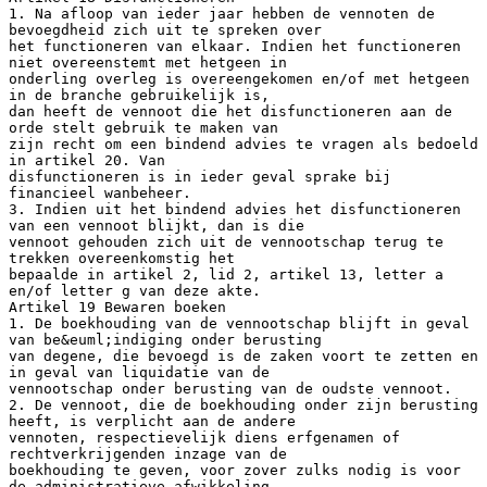
1. Na afloop van ieder jaar hebben de vennoten de
bevoegdheid zich uit te spreken over
het functioneren van elkaar. Indien het functioneren
niet overeenstemt met hetgeen in
onderling overleg is overeengekomen en/of met hetgeen
in de branche gebruikelijk is,
dan heeft de vennoot die het disfunctioneren aan de
orde stelt gebruik te maken van
zijn recht om een bindend advies te vragen als bedoeld
in artikel 20. Van
disfunctioneren is in ieder geval sprake bij
financieel wanbeheer.
3. Indien uit het bindend advies het disfunctioneren
van een vennoot blijkt, dan is die
vennoot gehouden zich uit de vennootschap terug te
trekken overeenkomstig het
bepaalde in artikel 2, lid 2, artikel 13, letter a
en/of letter g van deze akte.
Artikel 19 Bewaren boeken
1. De boekhouding van de vennootschap blijft in geval
van be&euml;indiging onder berusting
van degene, die bevoegd is de zaken voort te zetten en
in geval van liquidatie van de
vennootschap onder berusting van de oudste vennoot.
2. De vennoot, die de boekhouding onder zijn berusting
heeft, is verplicht aan de andere
vennoten, respectievelijk diens erfgenamen of
rechtverkrijgenden inzage van de
boekhouding te geven, voor zover zulks nodig is voor
de administratieve afwikkeling