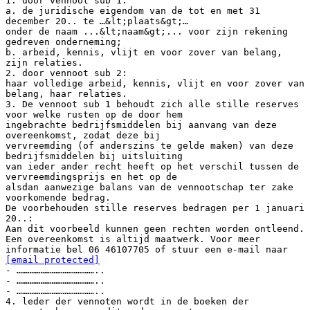
1. door vennoot sub 1:
a. de juridische eigendom van de tot en met 31
december 20.. te …&lt;plaats&gt;…
onder de naam ...&lt;naam&gt;... voor zijn rekening
gedreven onderneming;
b. arbeid, kennis, vlijt en voor zover van belang,
zijn relaties.
2. door vennoot sub 2:
haar volledige arbeid, kennis, vlijt en voor zover van
belang, haar relaties.
3. De vennoot sub 1 behoudt zich alle stille reserves
voor welke rusten op de door hem
ingebrachte bedrijfsmiddelen bij aanvang van deze
overeenkomst, zodat deze bij
vervreemding (of anderszins te gelde maken) van deze
bedrijfsmiddelen bij uitsluiting
van ieder ander recht heeft op het verschil tussen de
vervreemdingsprijs en het op de
alsdan aanwezige balans van de vennootschap ter zake
voorkomende bedrag.
De voorbehouden stille reserves bedragen per 1 januari
20..:
Aan dit voorbeeld kunnen geen rechten worden ontleend.
Een overeenkomst is altijd maatwerk. Voor meer
informatie bel 06 46107705 of stuur een e-mail naar
[email protected]
- ……………………………………..
- ……………………………………..
- ……………………………………..
4. leder der vennoten wordt in de boeken der