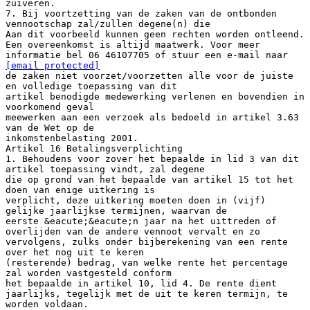
zuiveren.
7. Bij voortzetting van de zaken van de ontbonden
vennootschap zal/zullen degene(n) die
Aan dit voorbeeld kunnen geen rechten worden ontleend.
Een overeenkomst is altijd maatwerk. Voor meer
informatie bel 06 46107705 of stuur een e-mail naar
[email protected]
de zaken niet voorzet/voorzetten alle voor de juiste
en volledige toepassing van dit
artikel benodigde medewerking verlenen en bovendien in
voorkomend geval
meewerken aan een verzoek als bedoeld in artikel 3.63
van de Wet op de
inkomstenbelasting 2001.
Artikel 16 Betalingsverplichting
1. Behoudens voor zover het bepaalde in lid 3 van dit
artikel toepassing vindt, zal degene
die op grond van het bepaalde van artikel 15 tot het
doen van enige uitkering is
verplicht, deze uitkering moeten doen in (vijf)
gelijke jaarlijkse termijnen, waarvan de
eerste &eacute;&eacute;n jaar na het uittreden of
overlijden van de andere vennoot vervalt en zo
vervolgens, zulks onder bijberekening van een rente
over het nog uit te keren
(resterende) bedrag, van welke rente het percentage
zal worden vastgesteld conform
het bepaalde in artikel 10, lid 4. De rente dient
jaarlijks, tegelijk met de uit te keren termijn, te
worden voldaan.