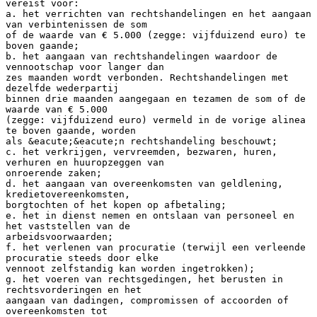
vereist voor:
a. het verrichten van rechtshandelingen en het aangaan
van verbintenissen de som
of de waarde van € 5.000 (zegge: vijfduizend euro) te
boven gaande;
b. het aangaan van rechtshandelingen waardoor de
vennootschap voor langer dan
zes maanden wordt verbonden. Rechtshandelingen met
dezelfde wederpartij
binnen drie maanden aangegaan en tezamen de som of de
waarde van € 5.000
(zegge: vijfduizend euro) vermeld in de vorige alinea
te boven gaande, worden
als &eacute;&eacute;n rechtshandeling beschouwt;
c. het verkrijgen, vervreemden, bezwaren, huren,
verhuren en huuropzeggen van
onroerende zaken;
d. het aangaan van overeenkomsten van geldlening,
kredietovereenkomsten,
borgtochten of het kopen op afbetaling;
e. het in dienst nemen en ontslaan van personeel en
het vaststellen van de
arbeidsvoorwaarden;
f. het verlenen van procuratie (terwijl een verleende
procuratie steeds door elke
vennoot zelfstandig kan worden ingetrokken);
g. het voeren van rechtsgedingen, het berusten in
rechtsvorderingen en het
aangaan van dadingen, compromissen of accoorden of
overeenkomsten tot