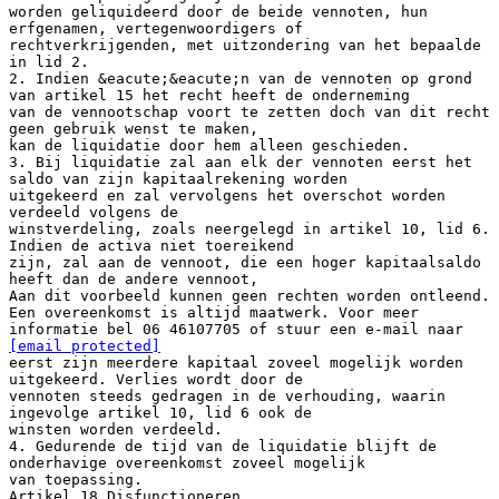
worden geliquideerd door de beide vennoten, hun
erfgenamen, vertegenwoordigers of
rechtverkrijgenden, met uitzondering van het bepaalde
in lid 2.
2. Indien &eacute;&eacute;n van de vennoten op grond
van artikel 15 het recht heeft de onderneming
van de vennootschap voort te zetten doch van dit recht
geen gebruik wenst te maken,
kan de liquidatie door hem alleen geschieden.
3. Bij liquidatie zal aan elk der vennoten eerst het
saldo van zijn kapitaalrekening worden
uitgekeerd en zal vervolgens het overschot worden
verdeeld volgens de
winstverdeling, zoals neergelegd in artikel 10, lid 6.
Indien de activa niet toereikend
zijn, zal aan de vennoot, die een hoger kapitaalsaldo
heeft dan de andere vennoot,
Aan dit voorbeeld kunnen geen rechten worden ontleend.
Een overeenkomst is altijd maatwerk. Voor meer
informatie bel 06 46107705 of stuur een e-mail naar
[email protected]
eerst zijn meerdere kapitaal zoveel mogelijk worden
uitgekeerd. Verlies wordt door de
vennoten steeds gedragen in de verhouding, waarin
ingevolge artikel 10, lid 6 ook de
winsten worden verdeeld.
4. Gedurende de tijd van de liquidatie blijft de
onderhavige overeenkomst zoveel mogelijk
van toepassing.
Artikel 18 Disfunctioneren