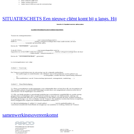
SITUATIESCHETS Een nieuwe cliënt komt bij u langs. Hij
samenwerkingsovereenkomst