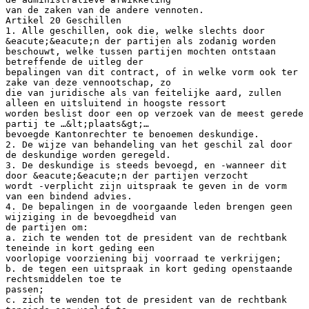
van de zaken van de andere vennoten.
Artikel 20 Geschillen
1. Alle geschillen, ook die, welke slechts door
&eacute;&eacute;n der partijen als zodanig worden
beschouwt, welke tussen partijen mochten ontstaan
betreffende de uitleg der
bepalingen van dit contract, of in welke vorm ook ter
zake van deze vennootschap, zo
die van juridische als van feitelijke aard, zullen
alleen en uitsluitend in hoogste ressort
worden beslist door een op verzoek van de meest gerede
partij te …&lt;plaats&gt;…
bevoegde Kantonrechter te benoemen deskundige.
2. De wijze van behandeling van het geschil zal door
de deskundige worden geregeld.
3. De deskundige is steeds bevoegd, en -wanneer dit
door &eacute;&eacute;n der partijen verzocht
wordt -verplicht zijn uitspraak te geven in de vorm
van een bindend advies.
4. De bepalingen in de voorgaande leden brengen geen
wijziging in de bevoegdheid van
de partijen om:
a. zich te wenden tot de president van de rechtbank
teneinde in kort geding een
voorlopige voorziening bij voorraad te verkrijgen;
b. de tegen een uitspraak in kort geding openstaande
rechtsmiddelen toe te
passen;
c. zich te wenden tot de president van de rechtbank