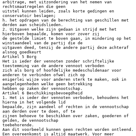
arbitrage, met uitzondering van het nemen van
rechtsmaatregelen die geen
uitstel kunnen leiden, zoals korte gedingen en
conservatoir beslagen;
h. het opdragen van de berechting van geschillen met
derden aan scheidslieden.
2. Uitgaven welke zijn gedaan in strijd met het
hierboven bepaalde, komen voor zover zij
de gestelde limiet te boven gaan, in mindering op het
winstaandeel van de partij die de
uitgaven deed, tenzij de andere partij deze achteraf
alsnog goedkeurt
Artikel 5 Borg
Het is ieder der vennoten zonder schriftelijke
toestemming van de andere vennoot verboden
zich als borg of hoofdelijke medeschuldenaar voor
anderen te verbinden ofwel zich op
enigerlei wijze voor anderen sterk te maken, ook in
aangelegenheden welke geen betrekking
hebben op zaken der vennootschap.
Artikel 6 Beschikkingsbevoegdheid
1. Het is ieder der vennoten verboden, behoudens het
hierna in het volgende lid
bepaalde, zijn aandeel of rechten in de vennootschap
aan derden over te doen, of te
zijnen behoeve te beschikken over zaken, goederen of
gelden, de vennootschap
toebehorende.
Aan dit voorbeeld kunnen geen rechten worden ontleend.
Een overeenkomst is altijd maatwerk. Voor meer