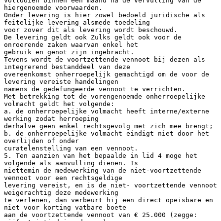
voltooien binnen een maand na de vervulling van de
hiergenoemde voorwaarden.
Onder levering is hier zowel bedoeld juridische als
feitelijke levering alsmede toedeling
voor zover dit als levering wordt beschouwd.
De levering geldt ook Zulks geldt ook voor de
onroerende zaken waarvan enkel het
gebruik en genot zijn ingebracht.
Tevens wordt de voortzettende vennoot bij dezen als
integrerend bestanddeel van deze
overeenkomst onherroepelijk gemachtigd om de voor de
levering vereiste handelingen
namens de gedefungeerde vennoot te verrichten.
Met betrekking tot de vorengenoemde onherroepelijke
volmacht geldt het volgende:
a. de onherroepelijke volmacht heeft interne/externe
werking zodat herroeping
derhalve geen enkel rechtsgevolg met zich mee brengt;
b. de onherroepelijke volmacht eindigt niet door het
overlijden of onder
curatelenstelling van een vennoot.
5. Ten aanzien van het bepaalde in lid 4 moge het
volgende als aanvulling dienen. Is
niettemin de medewerking van de niet-voortzettende
vennoot voor een rechtsgeldige
levering vereist, en is de niet- voortzettende vennoot
weigerachtig deze medewerking
te verlenen, dan verbeurt hij een direct opeisbare en
niet voor korting vatbare boete
aan de voortzettende vennoot van € 25.000 (zegge: