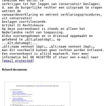
teneinde een verlof te
verkrijgen tot het leggen van conservatoir beslagen;
d. aan de burgerlijke rechter een uitspraak te vragen
omtrent de
vanwaardeverklaring en omtrent verklaringsprocedures,
uit conservatoir
beslagen voortvloeiende.
Artikel 21 Rechtskeuze
Op deze overeenkomst is steeds en alleen het
Nederlandse recht van toepassing.
Aldus overeengekomen en in drievoud opgemaakt en
getekend te …&lt;plaats&gt;… op
...&lt;datum&gt;...
…&lt;naam vennoot 1&gt;… …&lt;naam vennoot 2&gt;…
Aan dit voorbeeld kunnen geen rechten worden ontleend.
Een overeenkomst is altijd maatwerk. Voor meer
informatie bel 06 46107705 of stuur een e-mail naar
[email protected]
Related documents