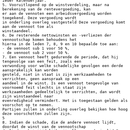
ieder kalenderjaar.
5. Vooruitlopend op de winstverdeling, maar na
berekening van de rentevergoeding, kan
er aan de vennoten een arbeidsvergoeding worden
toegekend. Deze vergoeding wordt
in onderling overleg vastgesteld Deze vergoeding komt
aan de vennoot toe als
winstaandeel.
6. De resterende nettowinsten en -verliezen der
vennootschap komen behoudens het
hierna in de leden 7, 8, 9 en 10 bepaalde toe aan:
- de vennoot sub 1 voor 50 %,
- de vennoot sub 2 voor 50 %.
7. Een vennoot heeft gedurende de periode, dat hij
tengevolge van een feit, zoals een
verwonding voor welke schadelijke gevolgen een derde
aansprakelijk kan worden
gesteld, niet in staat is zijn werkzaamheden te
verrichten, geen aanspraak op een
aandeel in de winst. Is een vennoot tengevolge van
voornoemd feit slechts in staat zijn
werkzaamheden gedeeltelijk te verrichten, dan wordt
zijn winstaandeel naar
evenredigheid vermindert. Het is toegestaan gelden als
voorschot op te nemen.
Partijen zullen in onderling overleg bekijken hoe hoog
deze voorschotten zullen zijn.
5
8. Indien de schade, die de andere vennoot lijdt,
doordat de winst van de vennootschap