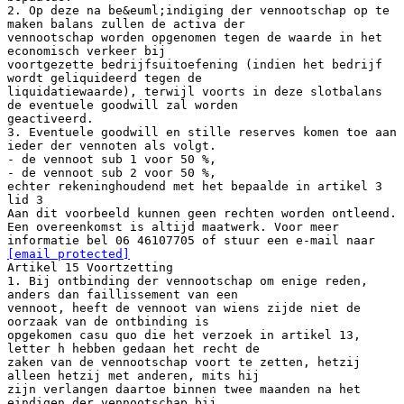
2. Op deze na be&euml;indiging der vennootschap op te
maken balans zullen de activa der
vennootschap worden opgenomen tegen de waarde in het
economisch verkeer bij
voortgezette bedrijfsuitoefening (indien het bedrijf
wordt geliquideerd tegen de
liquidatiewaarde), terwijl voorts in deze slotbalans
de eventuele goodwill zal worden
geactiveerd.
3. Eventuele goodwill en stille reserves komen toe aan
ieder der vennoten als volgt.
- de vennoot sub 1 voor 50 %,
- de vennoot sub 2 voor 50 %,
echter rekeninghoudend met het bepaalde in artikel 3
lid 3
Aan dit voorbeeld kunnen geen rechten worden ontleend.
Een overeenkomst is altijd maatwerk. Voor meer
informatie bel 06 46107705 of stuur een e-mail naar
[email protected]
Artikel 15 Voortzetting
1. Bij ontbinding der vennootschap om enige reden,
anders dan faillissement van een
vennoot, heeft de vennoot van wiens zijde niet de
oorzaak van de ontbinding is
opgekomen casu quo die het verzoek in artikel 13,
letter h hebben gedaan het recht de
zaken van de vennootschap voort te zetten, hetzij
alleen hetzij met anderen, mits hij
zijn verlangen daartoe binnen twee maanden na het
eindigen der vennootschap bij