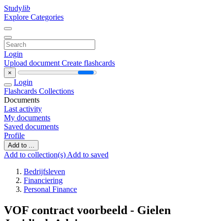
Study
lib
Explore Categories
Login
Upload document
Create flashcards
×
Login
Flashcards
Collections
Documents
Last activity
My documents
Saved documents
Profile
Add to ...
Add to collection(s)
Add to saved
Bedrijfsleven
Financiering
Personal Finance
VOF contract voorbeeld - Gielen