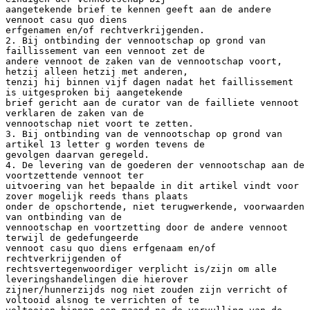
aangetekende brief te kennen geeft aan de andere
vennoot casu quo diens
erfgenamen en/of rechtverkrijgenden.
2. Bij ontbinding der vennootschap op grond van
faillissement van een vennoot zet de
andere vennoot de zaken van de vennootschap voort,
hetzij alleen hetzij met anderen,
tenzij hij binnen vijf dagen nadat het faillissement
is uitgesproken bij aangetekende
brief gericht aan de curator van de failliete vennoot
verklaren de zaken van de
vennootschap niet voort te zetten.
3. Bij ontbinding van de vennootschap op grond van
artikel 13 letter g worden tevens de
gevolgen daarvan geregeld.
4. De levering van de goederen der vennootschap aan de
voortzettende vennoot ter
uitvoering van het bepaalde in dit artikel vindt voor
zover mogelijk reeds thans plaats
onder de opschortende, niet terugwerkende, voorwaarden
van ontbinding van de
vennootschap en voortzetting door de andere vennoot
terwijl de gedefungeerde
vennoot casu quo diens erfgenaam en/of
rechtverkrijgenden of
rechtsvertegenwoordiger verplicht is/zijn om alle
leveringshandelingen die hierover
zijner/hunnerzijds nog niet zouden zijn verricht of
voltooid alsnog te verrichten of te