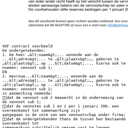
VOF contract voorbeeld
De ondergetekenden:
1. De heer …&lt;naam&gt;... wonende aan de
...&lt;adres&gt;... te …&lt;plaats&gt;…, geboren te
…&lt;plaats&gt;… op ...&lt;datum&gt;..., hierna ook te
noemen: vennoot sub 1;
EN
2. mevrouw...&lt;naam&gt;..., wonende aan de
...&lt;adres&gt;... te …&lt;plaats&gt;…, geboren te
…&lt;plaats&gt;… op ...&lt;datum&gt;..., hierna ook te
noemen: vennoot sub 2;
in aanmerking nemende:
dat de vennoot sub 2 meewerkt in de onderneming van
de vennoot sub 1;
dat de vennoten sub 1 en 2 per 1 januari 200. een
overeenkomst tot samenwerking zijn
aangegaan in de vorm van een vennootschap onder firma;
dat de ondergetekenden thans de tussen hen bestaande
overeenkomst tot
samenwerking schriftelijk wensen vast te leggen.