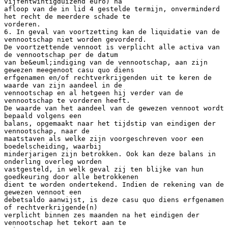
vijfentwintigduizend euro) na
afloop van de in lid 4 gestelde termijn, onverminderd
het recht de meerdere schade te
vorderen.
6. In geval van voortzetting kan de liquidatie van de
vennootschap niet worden gevorderd.
De voortzettende vennoot is verplicht alle activa van
de vennootschap per de datum
van be&euml;indiging van de vennootschap, aan zijn
gewezen meegenoot casu quo diens
erfgenamen en/of rechtverkrijgenden uit te keren de
waarde van zijn aandeel in de
vennootschap en al hetgeen hij verder van de
vennootschap te vorderen heeft.
De waarde van het aandeel van de gewezen vennoot wordt
bepaald volgens een
balans, opgemaakt naar het tijdstip van eindigen der
vennootschap, naar de
maatstaven als welke zijn voorgeschreven voor een
boedelscheiding, waarbij
minderjarigen zijn betrokken. Ook kan deze balans in
onderling overleg worden
vastgesteld, in welk geval zij ten blijke van hun
goedkeuring door alle betrokkenen
dient te worden ondertekend. Indien de rekening van de
gewezen vennoot een
debetsaldo aanwijst, is deze casu quo diens erfgenamen
of rechtverkrijgende(n)
verplicht binnen zes maanden na het eindigen der
vennootschap het tekort aan te