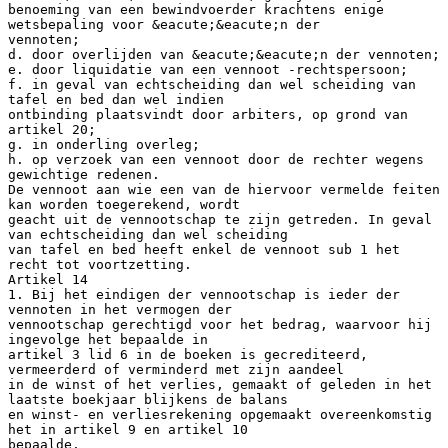
benoeming van een bewindvoerder krachtens enige
wetsbepaling voor &eacute;&eacute;n der
vennoten;
d. door overlijden van &eacute;&eacute;n der vennoten;
e. door liquidatie van een vennoot -rechtspersoon;
f. in geval van echtscheiding dan wel scheiding van
tafel en bed dan wel indien
ontbinding plaatsvindt door arbiters, op grond van
artikel 20;
g. in onderling overleg;
h. op verzoek van een vennoot door de rechter wegens
gewichtige redenen.
De vennoot aan wie een van de hiervoor vermelde feiten
kan worden toegerekend, wordt
geacht uit de vennootschap te zijn getreden. In geval
van echtscheiding dan wel scheiding
van tafel en bed heeft enkel de vennoot sub 1 het
recht tot voortzetting.
Artikel 14
1. Bij het eindigen der vennootschap is ieder der
vennoten in het vermogen der
vennootschap gerechtigd voor het bedrag, waarvoor hij
ingevolge het bepaalde in
artikel 3 lid 6 in de boeken is gecrediteerd,
vermeerderd of verminderd met zijn aandeel
in de winst of het verlies, gemaakt of geleden in het
laatste boekjaar blijkens de balans
en winst- en verliesrekening opgemaakt overeenkomstig
het in artikel 9 en artikel 10
bepaalde.