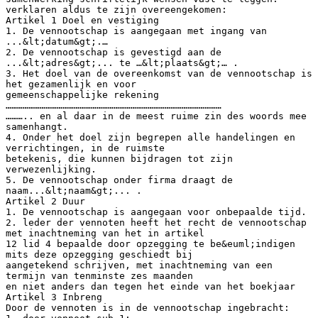
verklaren aldus te zijn overeengekomen:
Artikel 1 Doel en vestiging
1. De vennootschap is aangegaan met ingang van
...&lt;datum&gt;.…
2. De vennootschap is gevestigd aan de
...&lt;adres&gt;... te …&lt;plaats&gt;… .
3. Het doel van de overeenkomst van de vennootschap is
het gezamenlijk en voor
gemeenschappelijke rekening
……………………………………………………………………………………………………
……….. en al daar in de meest ruime zin des woords mee
samenhangt.
4. Onder het doel zijn begrepen alle handelingen en
verrichtingen, in de ruimste
betekenis, die kunnen bijdragen tot zijn
verwezenlijking.
5. De vennootschap onder firma draagt de
naam...&lt;naam&gt;... .
Artikel 2 Duur
1. De vennootschap is aangegaan voor onbepaalde tijd.
2. leder der vennoten heeft het recht de vennootschap
met inachtneming van het in artikel
12 lid 4 bepaalde door opzegging te be&euml;indigen
mits deze opzegging geschiedt bij
aangetekend schrijven, met inachtneming van een
termijn van tenminste zes maanden
en niet anders dan tegen het einde van het boekjaar
Artikel 3 Inbreng
Door de vennoten is in de vennootschap ingebracht: