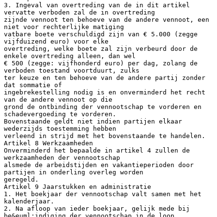
3. Ingeval van overtreding van de in dit artikel
vervatte verboden zal de in overtreding
zijnde vennoot ten behoeve van de andere vennoot, een
niet voor rechterlijke matiging
vatbare boete verschuldigd zijn van € 5.000 (zegge
vijfduizend euro) voor elke
overtreding, welke boete zal zijn verbeurd door de
enkele overtreding alleen, dan wel
€ 500 (zegge: vijfhonderd euro) per dag, zolang de
verboden toestand voortduurt, zulks
ter keuze en ten behoeve van de andere partij zonder
dat sommatie of
ingebrekestelling nodig is en onverminderd het recht
van de andere vennoot op die
grond de ontbinding der vennootschap te vorderen en
schadevergoeding te vorderen.
Bovenstaande geldt niet indien partijen elkaar
wederzijds toestemming hebben
verleend in strijd met het bovenstaande te handelen.
Artikel 8 Werkzaamheden
Onverminderd het bepaalde in artikel 4 zullen de
werkzaamheden der vennootschap
alsmede de arbeidstijden en vakantieperioden door
partijen in onderling overleg worden
geregeld.
Artikel 9 Jaarstukken en administratie
1. Het boekjaar der vennootschap valt samen met het
kalenderjaar.
2. Na afloop van ieder boekjaar, gelijk mede bij
be&euml;indiging der vennootschap in de loop