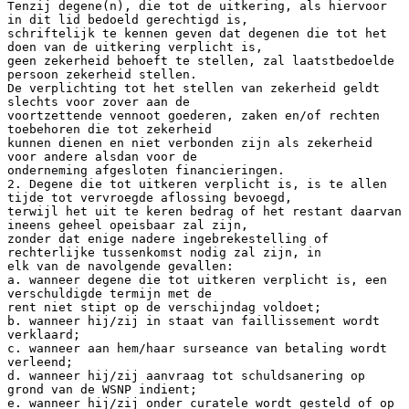
Tenzij degene(n), die tot de uitkering, als hiervoor
in dit lid bedoeld gerechtigd is,
schriftelijk te kennen geven dat degenen die tot het
doen van de uitkering verplicht is,
geen zekerheid behoeft te stellen, zal laatstbedoelde
persoon zekerheid stellen.
De verplichting tot het stellen van zekerheid geldt
slechts voor zover aan de
voortzettende vennoot goederen, zaken en/of rechten
toebehoren die tot zekerheid
kunnen dienen en niet verbonden zijn als zekerheid
voor andere alsdan voor de
onderneming afgesloten financieringen.
2. Degene die tot uitkeren verplicht is, is te allen
tijde tot vervroegde aflossing bevoegd,
terwijl het uit te keren bedrag of het restant daarvan
ineens geheel opeisbaar zal zijn,
zonder dat enige nadere ingebrekestelling of
rechterlijke tussenkomst nodig zal zijn, in
elk van de navolgende gevallen:
a. wanneer degene die tot uitkeren verplicht is, een
verschuldigde termijn met de
rent niet stipt op de verschijndag voldoet;
b. wanneer hij/zij in staat van faillissement wordt
verklaard;
c. wanneer aan hem/haar surseance van betaling wordt
verleend;
d. wanneer hij/zij aanvraag tot schuldsanering op
grond van de WSNP indient;
e. wanneer hij/zij onder curatele wordt gesteld of op