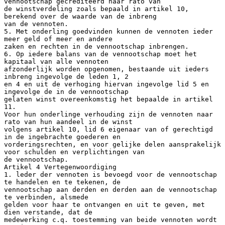
vennootschap gecrediteerd naar rato van
de winstverdeling zoals bepaald in artikel 10,
berekend over de waarde van de inbreng
van de vennoten.
5. Met onderling goedvinden kunnen de vennoten ieder
meer geld of meer en andere
zaken en rechten in de vennootschap inbrengen.
6. Op iedere balans van de vennootschap moet het
kapitaal van alle vennoten
afzonderlijk worden opgenomen, bestaande uit ieders
inbreng ingevolge de leden 1, 2
en 4 en uit de verhoging hiervan ingevolge lid 5 en
ingevolge de in de vennootschap
gelaten winst overeenkomstig het bepaalde in artikel
11.
Voor hun onderlinge verhouding zijn de vennoten naar
rato van hun aandeel in de winst
volgens artikel 10, lid 6 eigenaar van of gerechtigd
in de ingebrachte goederen en
vorderingsrechten, en voor gelijke delen aansprakelijk
voor schulden en verplichtingen van
de vennootschap.
Artikel 4 Vertegenwoordiging
1. leder der vennoten is bevoegd voor de vennootschap
te handelen en te tekenen, de
vennootschap aan derden en derden aan de vennootschap
te verbinden, alsmede
gelden voor haar te ontvangen en uit te geven, met
dien verstande, dat de
medewerking c.q. toestemming van beide vennoten wordt