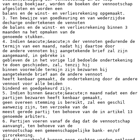
van enig boekjaar, worden de boeken der vennootschap
afgesloten en worden een
balans en de winst- en verliesrekening opgemaakt.
3. Ten bewijze van goedkeuring en van wederzijdse
decharge ondertekenen de vennoten
de balans en de winst- en verliesrekening binnen 3
maanden na het opmaken van de
genoemde stukken.
4. Indien &eacute;&eacute;n der vennoten gedurende de
termijn van een maand, nadat hij daartoe door
de andere vennoten bij aangetekende brief zal zijn
aangemaand, in gebreke is
gebleven de in het vorige lid bedoelde ondertekening
te doen geschieden, zal, tenzij hij
binnen voormelde termijn zijn bezwaren bij
aangetekende brief aan de andere vennoot
heeft kenbaar gemaakt, de ondertekening door de andere
vennoot voor alle beiden
bindend en goedgekeurd zijn.
5. Indien binnen &eacute;&eacute;n maand nadat een der
partijen bezwaren heeft kenbaar gemaakt,
geen overeen stemming is bereikt, zal een geschil
aanwezig zijn, ten verzoeke van de
meest gerede partij ten behoeve van de in artikel 13
genoemde arbiters.
6. Partijen voeren vanaf de dag dat de vennootschap
aanvangt, ten behoeve van de
vennootschap een gemeenschappelijke bank- en/of
girorekening.
Aan dit voorbeeld kunnen geen rechten worden ontleend.