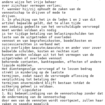
andere wijze het vrije beheer
over zijn/haar vermogen verlies;
f. wanneer hij/zij ophoudt de zaken van de
vennootschap te drijven of mede te
drijven.
3. In afwijking van het in de leden 1 en 2 van dit
artikel bepaalde geldt, dat te allen tijde
een zodanig gedeelte van het verschuldigde vervroegd
moet worden voldaan als nodig
is ter tijdige betaling van belastingschulden ten
laste van de uitgetreden of overleden
vennoot en van begrafeniskosten, boedelkosten en
successierechten in verband met
zijn overlijden &eacute;&eacute;n en ander voor zover
bedoelde schulden, kosten en rechten niet
kunnen worden voldaan uit tot het vermogen van de
uitgetreden of overleden vennoot
behorende contanten, banktegoeden, effecten of andere
liquide middelen.
Het dientengevolge vervroegd af te lossen bedrag
strekt in mindering op de laatste
termijnen, zodat naast de vervroegde aflossing de
verplichting tot betaling der
termijnen onverminderd blijft bestaan totdat de
uitkering geheel is voldaan.
Artikel 17 Liquidatie
1. Bij be&euml;indiging van de vennootschap zonder dat
de onderneming van de vennootschap
door een van de vennoten wordt voortgezet, zullen haar
zaken zo spoedig mogelijk