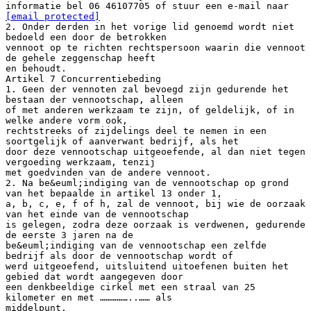
informatie bel 06 46107705 of stuur een e-mail naar
[email protected]
2. Onder derden in het vorige lid genoemd wordt niet
bedoeld een door de betrokken
vennoot op te richten rechtspersoon waarin die vennoot
de gehele zeggenschap heeft
en behoudt.
Artikel 7 Concurrentiebeding
1. Geen der vennoten zal bevoegd zijn gedurende het
bestaan der vennootschap, alleen
of met anderen werkzaam te zijn, of geldelijk, of in
welke andere vorm ook,
rechtstreeks of zijdelings deel te nemen in een
soortgelijk of aanverwant bedrijf, als het
door deze vennootschap uitgeoefende, al dan niet tegen
vergoeding werkzaam, tenzij
met goedvinden van de andere vennoot.
2. Na be&euml;indiging van de vennootschap op grond
van het bepaalde in artikel 13 onder 1,
a, b, c, e, f of h, zal de vennoot, bij wie de oorzaak
van het einde van de vennootschap
is gelegen, zodra deze oorzaak is verdwenen, gedurende
de eerste 3 jaren na de
be&euml;indiging van de vennootschap een zelfde
bedrijf als door de vennootschap wordt of
werd uitgeoefend, uitsluitend uitoefenen buiten het
gebied dat wordt aangegeven door
een denkbeeldige cirkel met een straal van 25
kilometer en met ……………..…… als
middelpunt.