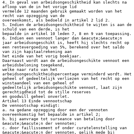
4. In geval van arbeidsongeschiktheid kan slechts na
afloop van de in het vorige lid
vermelde 12 maanden gebruik gemaakt worden van het
recht van opzegging van de
overeenkomst, als bedoeld in artikel 2 lid 2.
5. Indien de arbeidsongeschiktheid te wijten is aan de
schuld van een derde, is het
bepaalde in artikel 10 leden 7, 8 en 9 van toepassing.
6. Indien een vennoot langer dan &eacute;&eacute;n
jaar arbeidsongeschikt is, heeft hij slechts recht op
een rentevergoeding van 5%, berekend over het saldo
van zijn kapitaalrekening aan
het einde van het vorig boekjaar.
Daarnaast wordt aan de arbeidsongeschikte vennoot een
arbeidsbeloning toegekend,
welke naar rato van het
arbeidsongeschiktheidspercentage verminderd wordt. Het
geheel of gedeeltelijk verliezen van het recht op een
winstaandeel van een geheel of
gedeeltelijk arbeidsongeschikte vennoot, laat zijn
gerechtigdheid tot de stille reserves
en goodwill geheel onverlet.
Artikel 13 Einde vennootschap
De vennootschap eindigt:
a. na gedane opzegging door een der vennoten
overeenkomstig het bepaalde in artikel 2;
b. bij aanvrage tot surseance van betaling door
&eacute;&eacute;n der vennoten;
c. door faillissement of onder curatelenstelling van
&eacute;&eacute;n der vennoten, gelijk mede bij