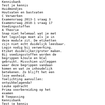
Kennisbank
Test je kennis
Huidmondjes
Houtvaten en bastvaten
C Verwerken
Examenvraag 2013-1 vraag 3
Examenvraag 2010-1 vraag 17
Voedingsstoffen
A Theorie
Snap niet helemaal wat je met
het loginlogo moet als je in
deze module zit. De etiketten
zijn niet echt duidelijk leesbaar.
Login nodig bij verwerking.
Etiket duidelijker/groter maken.
Bij voedingsstoffen worden de
begrippen kJoule en kCal
gebruikt. Misschien uitleggen
waar deze begrippen vandaan
komen en wat ze inhoudelijk
betekenen. Zo blijft het een
loze eenheid.
Toelichting aanvullen:
ontwikkelagenda?
Leuke opdracht
Prima voorbereiding op het
examen
B Toepassing
Kennisbank
Test je kennis