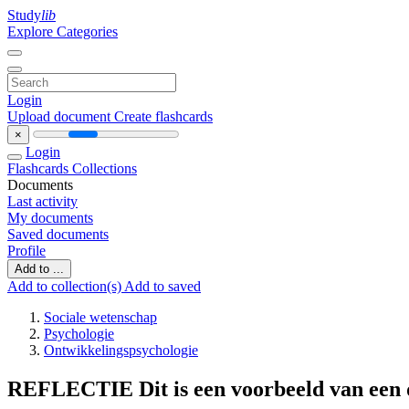
Study
lib
Explore Categories
Login
Upload document
Create flashcards
×
Login
Flashcards
Collections
Documents
Last activity
My documents
Saved documents
Profile
Add to ...
Add to collection(s)
Add to saved
Sociale wetenschap
Psychologie
Ontwikkelingspsychologie
REFLECTIE Dit is een voorbeeld van een 