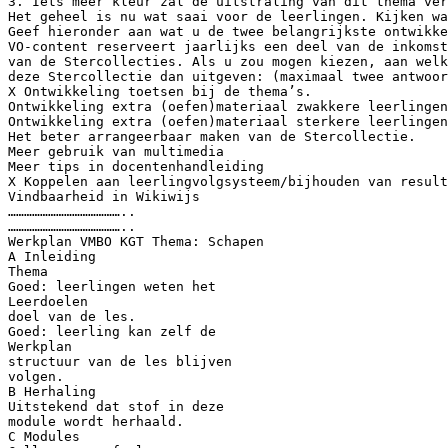
3. Iets meer kleur zal de uitstraling van dit thema ver
Het geheel is nu wat saai voor de leerlingen. Kijken w
Geef hieronder aan wat u de twee belangrijkste ontwikke
VO-content reserveert jaarlijks een deel van de inkoms
van de Stercollecties. Als u zou mogen kiezen, aan welk
deze Stercollectie dan uitgeven: (maximaal twee antwoor
X Ontwikkeling toetsen bij de thema’s.
Ontwikkeling extra (oefen)materiaal zwakkere leerlingen
Ontwikkeling extra (oefen)materiaal sterkere leerlingen
Het beter arrangeerbaar maken van de Stercollectie.
Meer gebruik van multimedia
Meer tips in docentenhandleiding
X Koppelen aan leerlingvolgsysteem/bijhouden van result
Vindbaarheid in Wikiwijs
……………………………………..
……………………………………..
Werkplan VMBO KGT Thema: Schapen
A Inleiding
Thema
Goed: leerlingen weten het
Leerdoelen
doel van de les.
Goed: leerling kan zelf de
Werkplan
structuur van de les blijven
volgen.
B Herhaling
Uitstekend dat stof in deze
module wordt herhaald.
C Modules