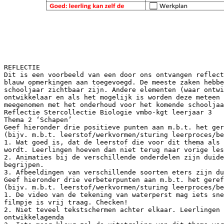
REFLECTIE
Dit is een voorbeeld van een door ons ontvangen reflect
blauw opmerkingen aan toegevoegd. De meeste zaken hebbe
schooljaar zichtbaar zijn. Andere elementen (waar ontwi
ontwikkelaar en als het mogelijk is worden deze meteen
meegenomen met het onderhoud voor het komende schooljaa
Reflectie Stercollectie Biologie vmbo-kgt leerjaar 3
Thema 2 ‘Schapen’
Geef hieronder drie positieve punten aan m.b.t. het ger
(bijv. m.b.t. leerstof/werkvormen/sturing leerproces/be
1. Wat goed is, dat de leerstof die voor dit thema als 
wordt. Leerlingen hoeven dan niet terug naar vorige les
2. Animaties bij de verschillende onderdelen zijn duide
begrijpen.
3. Afbeeldingen van verschillende soorten eters zijn du
Geef hieronder drie verbeterpunten aan m.b.t. het geref
(bijv. m.b.t. leerstof/werkvormen/sturing leerproces/be
1. De video van de tekening van waterperst mag iets sne
filmpje is vrij traag. Checken!
2. Niet teveel tekstschermen achter elkaar. Leerlingen 
ontwikkelagenda