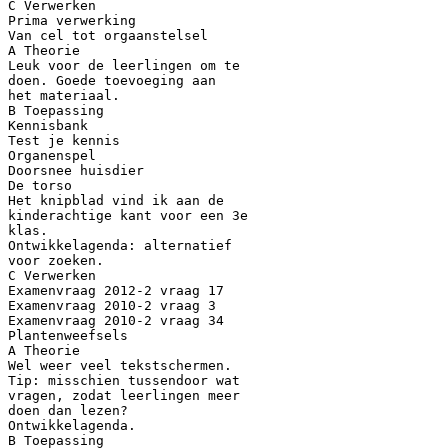
C Verwerken
Prima verwerking
Van cel tot orgaanstelsel
A Theorie
Leuk voor de leerlingen om te
doen. Goede toevoeging aan
het materiaal.
B Toepassing
Kennisbank
Test je kennis
Organenspel
Doorsnee huisdier
De torso
Het knipblad vind ik aan de
kinderachtige kant voor een 3e
klas.
Ontwikkelagenda: alternatief
voor zoeken.
C Verwerken
Examenvraag 2012-2 vraag 17
Examenvraag 2010-2 vraag 3
Examenvraag 2010-2 vraag 34
Plantenweefsels
A Theorie
Wel weer veel tekstschermen.
Tip: misschien tussendoor wat
vragen, zodat leerlingen meer
doen dan lezen?
Ontwikkelagenda.
B Toepassing