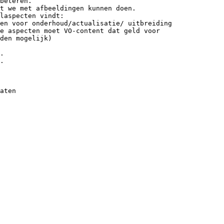
beteren.
at we met afbeeldingen kunnen doen.
laspecten vindt:
ten voor onderhoud/actualisatie/ uitbreiding
e aspecten moet VO-content dat geld voor
den mogelijk)
.
.
aten