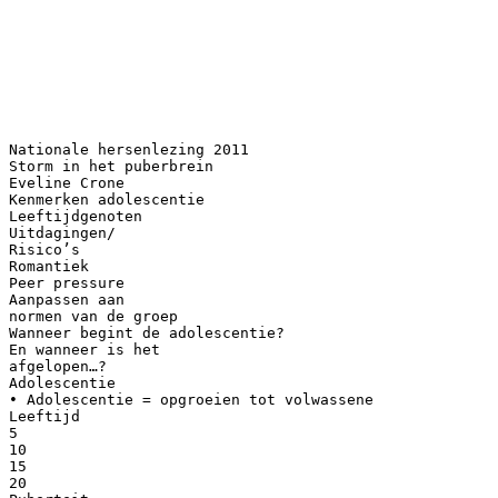
Nationale hersenlezing 2011
Storm in het puberbrein
Eveline Crone
Kenmerken adolescentie
Leeftijdgenoten
Uitdagingen/
Risico’s
Romantiek
Peer pressure
Aanpassen aan
normen van de groep
Wanneer begint de adolescentie?
En wanneer is het
afgelopen…?
Adolescentie
• Adolescentie = opgroeien tot volwassene
Leeftijd
5
10
15
20