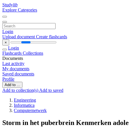
Study
lib
Explore Categories
Login
Upload document
Create flashcards
×
Login
Flashcards
Collections
Documents
Last activity
My documents
Saved documents
Profile
Add to ...
Add to collection(s)
Add to saved
Engineering
Informatica
Computernetwerk
Storm in het puberbrein Kenmerken adole