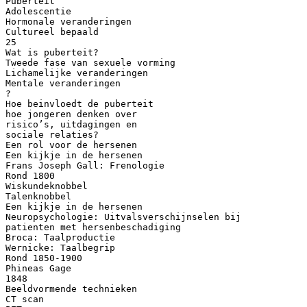
Puberteit
Adolescentie
Hormonale veranderingen
Cultureel bepaald
25
Wat is puberteit?
Tweede fase van sexuele vorming
Lichamelijke veranderingen
Mentale veranderingen
?
Hoe beinvloedt de puberteit
hoe jongeren denken over
risico’s, uitdagingen en
sociale relaties?
Een rol voor de hersenen
Een kijkje in de hersenen
Frans Joseph Gall: Frenologie
Rond 1800
Wiskundeknobbel
Talenknobbel
Een kijkje in de hersenen
Neuropsychologie: Uitvalsverschijnselen bij
patienten met hersenbeschadiging
Broca: Taalproductie
Wernicke: Taalbegrip
Rond 1850-1900
Phineas Gage
1848
Beeldvormende technieken
CT scan