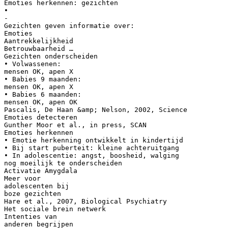
Emoties herkennen: gezichten
•
-
Gezichten geven informatie over:
Emoties
Aantrekkelijkheid
Betrouwbaarheid …
Gezichten onderscheiden
• Volwassenen:
mensen OK, apen X
• Babies 9 maanden:
mensen OK, apen X
• Babies 6 maanden:
mensen OK, apen OK
Pascalis, De Haan &amp; Nelson, 2002, Science
Emoties detecteren
Gunther Moor et al., in press, SCAN
Emoties herkennen
• Emotie herkenning ontwikkelt in kindertijd
• Bij start puberteit: kleine achteruitgang
• In adolescentie: angst, boosheid, walging
nog moeilijk te onderscheiden
Activatie Amygdala
Meer voor
adolescenten bij
boze gezichten
Hare et al., 2007, Biological Psychiatry
Het sociale brein netwerk
Intenties van
anderen begrijpen