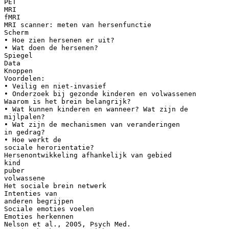
PET
MRI
fMRI
MRI scanner: meten van hersenfunctie
Scherm
• Hoe zien hersenen er uit?
• Wat doen de hersenen?
Spiegel
Data
Knoppen
Voordelen:
• Veilig en niet-invasief
• Onderzoek bij gezonde kinderen en volwassenen
Waarom is het brein belangrijk?
• Wat kunnen kinderen en wanneer? Wat zijn de
mijlpalen?
• Wat zijn de mechanismen van veranderingen
in gedrag?
• Hoe werkt de
sociale herorientatie?
Hersenontwikkeling afhankelijk van gebied
kind
puber
volwassene
Het sociale brein netwerk
Intenties van
anderen begrijpen
Sociale emoties voelen
Emoties herkennen
Nelson et al., 2005, Psych Med.