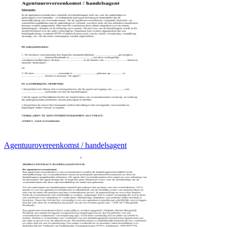
Agentuurovereenkomst / handelsagent