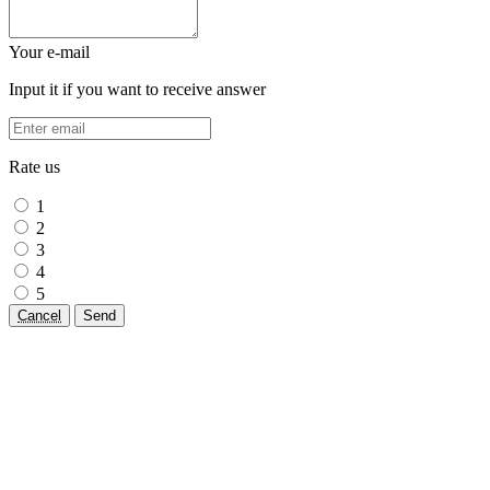
Your e-mail
Input it if you want to receive answer
Rate us
1
2
3
4
5
Cancel
Send