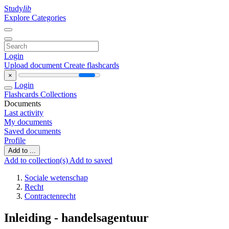
Study
lib
Explore Categories
Login
Upload document
Create flashcards
×
Login
Flashcards
Collections
Documents
Last activity
My documents
Saved documents
Profile
Add to ...
Add to collection(s)
Add to saved
Sociale wetenschap
Recht
Contractenrecht
Inleiding - handelsagentuur