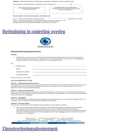
Beëindiging in onderling overleg
Dienstverleningsabonnement