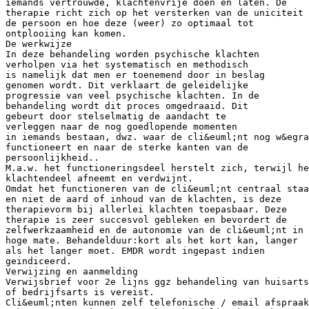
iemands vertrouwde, klachtenvrije doen en laten. De
therapie richt zich op het versterken van de uniciteit 
de persoon en hoe deze (weer) zo optimaal tot
ontplooiing kan komen.
De werkwijze
In deze behandeling worden psychische klachten
verholpen via het systematisch en methodisch
is namelijk dat men er toenemend door in beslag
genomen wordt. Dit verklaart de geleidelijke
progressie van veel psychische klachten. In de
behandeling wordt dit proces omgedraaid. Dit
gebeurt door stelselmatig de aandacht te
verleggen naar de nog goedlopende momenten
in iemands bestaan, dwz. waar de cli&euml;nt nog w&egra
functioneert en naar de sterke kanten van de
persoonlijkheid..
M.a.w. het functioneringsdeel herstelt zich, terwijl he
klachtendeel afneemt en verdwijnt.
Omdat het functioneren van de cli&euml;nt centraal staa
en niet de aard of inhoud van de klachten, is deze
therapievorm bij allerlei klachten toepasbaar. Deze
therapie is zeer succesvol gebleken en bevordert de
zelfwerkzaamheid en de autonomie van de cli&euml;nt in
hoge mate. Behandelduur:kort als het kort kan, langer
als het langer moet. EMDR wordt ingepast indien
geindiceerd.
Verwijzing en aanmelding
Verwijsbrief voor 2e lijns ggz behandeling van huisarts
of bedrijfsarts is vereist.
Cli&euml;nten kunnen zelf telefonische / email afspraak