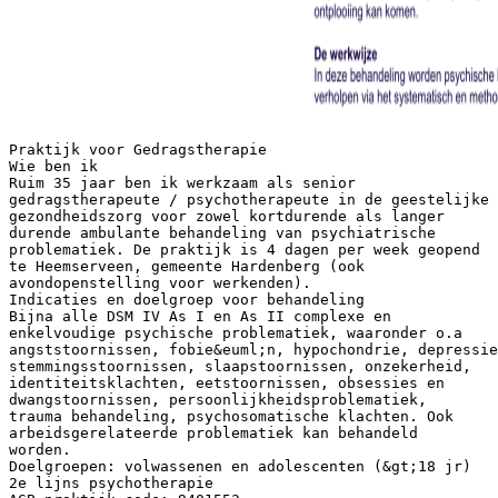
Praktijk voor Gedragstherapie
Wie ben ik
Ruim 35 jaar ben ik werkzaam als senior
gedragstherapeute / psychotherapeute in de geestelijke
gezondheidszorg voor zowel kortdurende als langer
durende ambulante behandeling van psychiatrische
problematiek. De praktijk is 4 dagen per week geopend
te Heemserveen, gemeente Hardenberg (ook
avondopenstelling voor werkenden).
Indicaties en doelgroep voor behandeling
Bijna alle DSM IV As I en As II complexe en
enkelvoudige psychische problematiek, waaronder o.a
angststoornissen, fobie&euml;n, hypochondrie, depressie
stemmingsstoornissen, slaapstoornissen, onzekerheid,
identiteitsklachten, eetstoornissen, obsessies en
dwangstoornissen, persoonlijkheidsproblematiek,
trauma behandeling, psychosomatische klachten. Ook
arbeidsgerelateerde problematiek kan behandeld
worden.
Doelgroepen: volwassenen en adolescenten (&gt;18 jr)
2e lijns psychotherapie