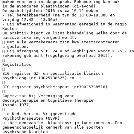
maken voor een intakegesprek. Behandeling kan ook
in de avonduren plaatsvinden (di-avond).
De wachttijd febr 2013 is ca 10-12 weken
- Tel bereikbaarheid (ma t/m do 18.00–18.30u en
vrijdag 12.45 – 13.30u)
- Bij afwezigheid is waarneming geregeld in de regio.
Kosten
De praktijk biedt 2e lijns behandeling welke door de
basisverzekering vergoed wordt.
 Met alle verzekeraars zijn kwaliteitscontracten
afgesloten.
 Bij afzegging &lt; 24 u of wegblijven wordt € 25,- in
rekening gebracht (regelgeving overheid 2012).

Registraties

BIG register GZ- en specialisatie klinisch
psycholoog (nr 19025738525) en

BIG register psychotherapeut (nr39025738516)

Supervisor bij Vereniging voor
Gedragstherapie en Cognitieve Therapie
(sinds 1977)

Lid Ned. Ver. v. Vrijgevestigde
Psychotherapeuten (NVVP).
uitbreiden van het klachtenvrije functioneren. Een
gemeenschappelijk kenmerk van alle soorten