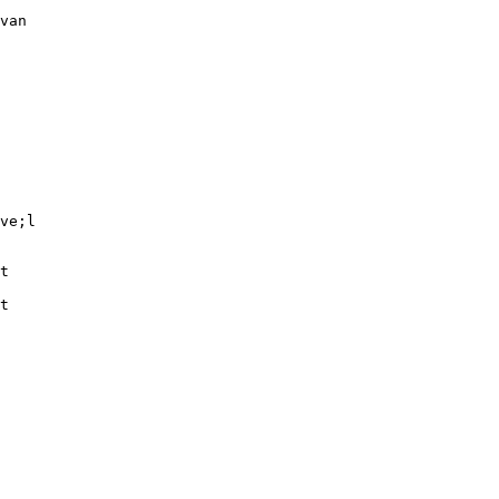
van
ve;l
t
t