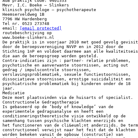
AGB praktijk code: 9401553
Mevr. I.C. Boeke – Slinkers
klinisch psychologe – psychotherapeute
Heemserveldweg 1B
7796 HW Hardenberg
Tel nr. 0523 273748
email:
[email protected]
routebeschrijving op
www.boeke-slinkers.nl
De praktijk is in voorjaar 2010 met goed gevolg gevisit
door de beroepsvereniging NVVP en in 2012 door de
Stichting 1nP en voldoet daarmee aan alle kwaliteitseis
die aan de beroepsgroep worden gesteld.
Contra-indicaties zijn : partner- relatie problemen,
psychotische en aanverwante stoornissen, acting out
gedrag / impulscontrole stoornissen,
verslavingsproblematiek, sexuele functiestoornissen,
dissociatieve stoornissen, ernstige suicidaliteit en
psychiatrische problematiek bij kinderen onder de 18
jaar.
Medicatie
Deze moet plaatsvinden via de huisarts of specialist.
Constructionele Gedragstherapie
Is gebaseerd op de ‘body of knowledge’ van de
experimentele gedragsanalyse en heeft een
conditioneringstheoretische visie ontwikkeld op de
samenhang tussen psychische klachten enerzijds en
het functioneren van de cli&euml;nt anderzijds. De term
constructioneel verwijst naar het feit dat de klachten
worden bekeken vanuit de opbouw (constructie) van