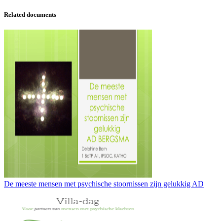
Related documents
De meeste mensen met psychische stoornissen zijn gelukkig AD