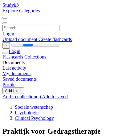
Study
lib
Explore Categories
Login
Upload document
Create flashcards
×
Login
Flashcards
Collections
Documents
Last activity
My documents
Saved documents
Profile
Add to ...
Add to collection(s)
Add to saved
Sociale wetenschap
Psychologie
Clinical Psychology
Praktijk voor Gedragstherapie