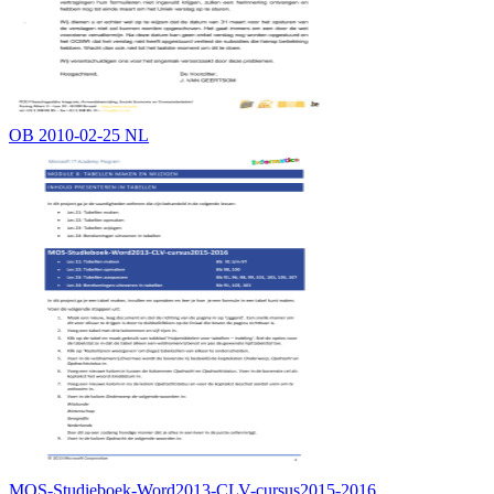
OB 2010-02-25 NL
MOS-Studieboek-Word2013-CLV-cursus2015-2016