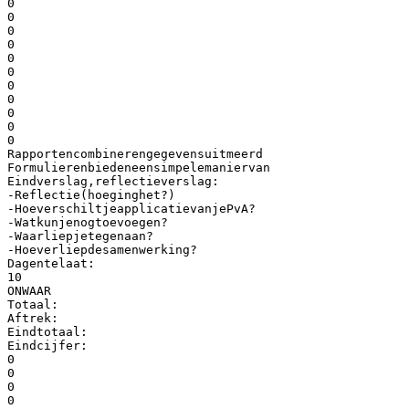
0
0
0
0
0
0
0
0
0
0
0
Rapportencombinerengegevensuitmeerd
Formulierenbiedeneensimpelemaniervan
Eindverslag,reflectieverslag:
-Reflectie(hoeginghet?)
-HoeverschiltjeapplicatievanjePvA?
-Watkunjenogtoevoegen?
-Waarliepjetegenaan?
-Hoeverliepdesamenwerking?
Dagentelaat:
10
ONWAAR
Totaal:
Aftrek:
Eindtotaal:
Eindcijfer:
0
0
0
0