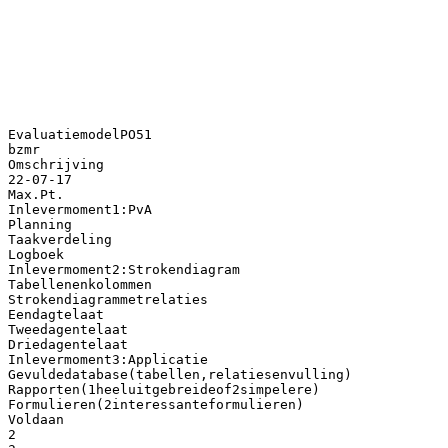
EvaluatiemodelPO51
bzmr
Omschrijving
22-07-17
Max.Pt.
Inlevermoment1:PvA
Planning
Taakverdeling
Logboek
Inlevermoment2:Strokendiagram
Tabellenenkolommen
Strokendiagrammetrelaties
Eendagtelaat
Tweedagentelaat
Driedagentelaat
Inlevermoment3:Applicatie
Gevuldedatabase(tabellen,relatiesenvulling)
Rapporten(1heeluitgebreideof2simpelere)
Formulieren(2interessanteformulieren)
Voldaan
2