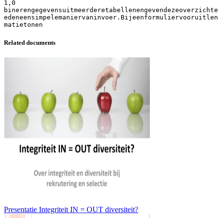
1,0
binerengegevensuitmeerderetabellenengevendezeoverzichte
edeneensimpelemaniervaninvoer.Bijeenformuliervooruitlen
Related documents
Presentatie Integriteit IN = OUT diversiteit?