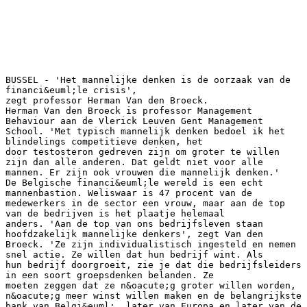
BUSSEL - 'Het mannelijke denken is de oorzaak van de
financi&euml;le crisis',
zegt professor Herman Van den Broeck.
Herman Van den Broeck is professor Management
Behaviour aan de Vlerick Leuven Gent Management
School. 'Met typisch mannelijk denken bedoel ik het
blindelings competitieve denken, het
door testosteron gedreven zijn om groter te willen
zijn dan alle anderen. Dat geldt niet voor alle
mannen. Er zijn ook vrouwen die mannelijk denken.'
De Belgische financi&euml;le wereld is een echt
mannenbastion. Weliswaar is 47 procent van de
medewerkers in de sector een vrouw, maar aan de top
van de bedrijven is het plaatje helemaal
anders. 'Aan de top van ons bedrijfsleven staan
hoofdzakelijk mannelijke denkers', zegt Van den
Broeck. 'Ze zijn individualistisch ingesteld en nemen
snel actie. Ze willen dat hun bedrijf wint. Als
hun bedrijf doorgroeit, zie je dat die bedrijfsleiders
in een soort groepsdenken belanden. Ze
moeten zeggen dat ze n&oacute;g groter willen worden,
n&oacute;g meer winst willen maken en de belangrijkste
bank van Belgi&euml;, later van Europa en later van de