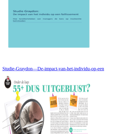
Studie-Graydon—De-impact-van-het-individu-op-een