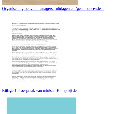
Organische groei van managers - uitdagen en `geen concessies`
Bijlage 1. Toespraak van minister Kamp bij de