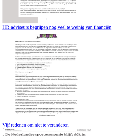
HR-adviseurs begrijpen nog veel te weinig van financiën
Vijf redenen om niet te veranderen