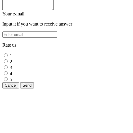
Your e-mail
Input it if you want to receive answer
Rate us
1
2
3
4
5
Cancel
Send