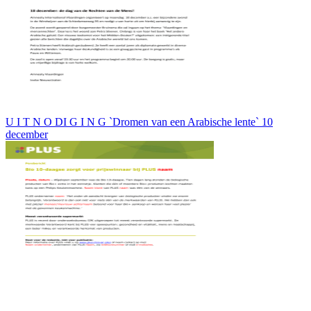
U I T N O DI G I N G `Dromen van een Arabische lente` 10
december