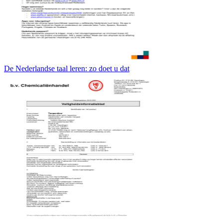
De Nederlandse taal leren: zo doet u dat