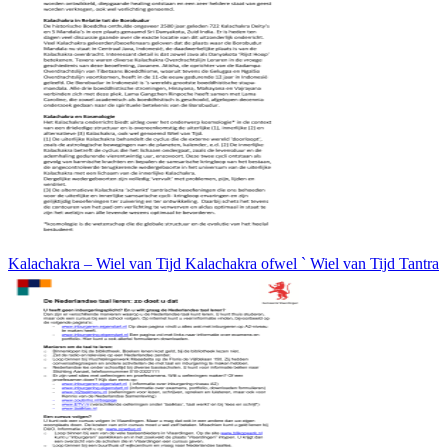
Kalachakra – Wiel van Tijd Kalachakra ofwel ` Wiel van Tijd Tantra