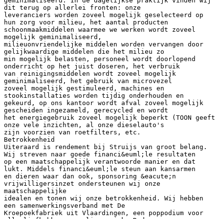
geminimaliseerd. In de dagelijkse praktijk vinden wij
dit terug op allerlei fronten: onze
leveranciers worden zoveel mogelijk geselecteerd op
hun zorg voor milieu, het aantal producten
schoonmaakmiddelen waarmee we werken wordt zoveel
mogelijk geminimaliseerd,
milieuonvriendelijke middelen worden vervangen door
gelijkwaardige middelen die het milieu zo
min mogelijk belasten, personeel wordt doorlopend
onderricht op het juist doseren, het verbruik
van reinigingsmiddelen wordt zoveel mogelijk
geminimaliseerd, het gebruik van microvezel
zoveel mogelijk gestimuleerd, machines en
stookinstallaties worden tijdig onderhouden en
gekeurd, op ons kantoor wordt afval zoveel mogelijk
gescheiden ingezameld, gerecycled en wordt
het energiegebruik zoveel mogelijk beperkt (TOON geeft
onze vele inzichten, al onze dieselauto's
zijn voorzien van roetfilters, etc.
Betrokkenheid
Uiteraard is rendement bij Struijs van groot belang.
Wij streven naar goede financi&euml;le resultaten
op een maatschappelijk verantwoorde manier en dat
lukt. Middels financi&euml;le steun aan kansarmen
en dieren waar dan ook, sponsoring &eacute;n
vrijwilligersinzet ondersteunen wij onze
maatschappelijke
idealen en tonen wij onze betrokkenheid. Wij hebben
een samenwerkingsverband met De
Kroepoekfabriek uit Vlaardingen, een poppodium voor