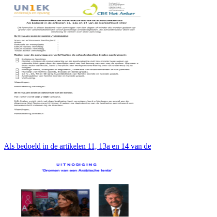
Als bedoeld in de artikelen 11, 13a en 14 van de