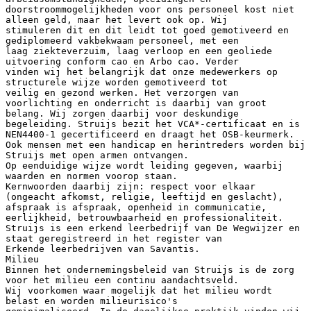
doorstroommogelijkheden voor ons personeel kost niet
alleen geld, maar het levert ook op. Wij
stimuleren dit en dit leidt tot goed gemotiveerd en
gediplomeerd vakbekwaam personeel, met een
laag ziekteverzuim, laag verloop en een geoliede
uitvoering conform cao en Arbo cao. Verder
vinden wij het belangrijk dat onze medewerkers op
structurele wijze worden gemotiveerd tot
veilig en gezond werken. Het verzorgen van
voorlichting en onderricht is daarbij van groot
belang. Wij zorgen daarbij voor deskundige
begeleiding. Struijs bezit het VCA*-certificaat en is
NEN4400-1 gecertificeerd en draagt het OSB-keurmerk.
Ook mensen met een handicap en herintreders worden bij
Struijs met open armen ontvangen.
Op eenduidige wijze wordt leiding gegeven, waarbij
waarden en normen voorop staan.
Kernwoorden daarbij zijn: respect voor elkaar
(ongeacht afkomst, religie, leeftijd en geslacht),
afspraak is afspraak, openheid in communicatie,
eerlijkheid, betrouwbaarheid en professionaliteit.
Struijs is een erkend leerbedrijf van De Wegwijzer en
staat geregistreerd in het register van
Erkende leerbedrijven van Savantis.
Milieu
Binnen het ondernemingsbeleid van Struijs is de zorg
voor het milieu een continu aandachtsveld.
Wij voorkomen waar mogelijk dat het milieu wordt
belast en worden milieurisico's