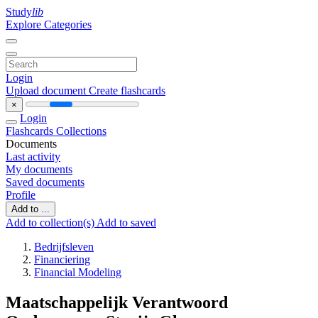
Study
lib
Explore Categories
Login
Upload document
Create flashcards
×
Login
Flashcards
Collections
Documents
Last activity
My documents
Saved documents
Profile
Add to ...
Add to collection(s)
Add to saved
Bedrijfsleven
Financiering
Financial Modeling
Maatschappelijk Verantwoord