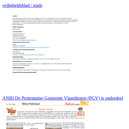
veiligheidsblad / msds
ANBI De Protestantse Gemeente Vlaardingen (PGV) is onderdeel