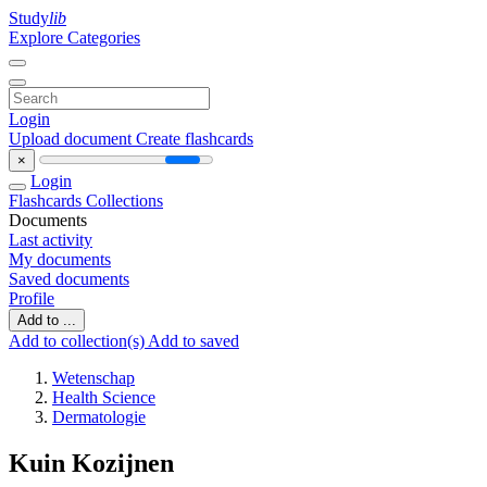
Study
lib
Explore Categories
Login
Upload document
Create flashcards
×
Login
Flashcards
Collections
Documents
Last activity
My documents
Saved documents
Profile
Add to ...
Add to collection(s)
Add to saved
Wetenschap
Health Science
Dermatologie
Kuin Kozijnen