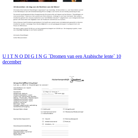
U I T N O DI G I N G `Dromen van een Arabische lente` 10
december