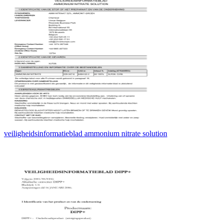
veiligheidsinformatieblad ammonium nitrate solution