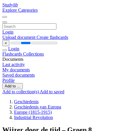
Study
lib
Explore Categories
Login
Upload document
Create flashcards
×
Login
Flashcards
Collections
Documents
Last activity
My documents
Saved documents
Profile
Add to ...
Add to collection(s)
Add to saved
Geschiedenis
Geschiedenis van Europa
Europe (1815-1915)
Industrial Revolution
Wijzer door de tijd – Groep 8