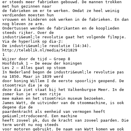
er steeds meer fabrieken gebouwd. De mannen trokken
met hun gezinnen naar
de fabrieken om er te werken. Omdat ze heel weinig
verdienden moesten hun
vrouwen en kinderen ook werken in de fabrieken. En dan
nog bleven ze arm.
Ondertussen werden de fabrikanten en de kooplieden
steeds rijker. Over de
industri&euml;le revolutie gaat het volgende filmpje.
Via de hyperlink op dia-2:
De industri&euml;le revolutie (14:34).
http://teleblik.nl/media/5421829
1
Wijzer door de tijd – Groep 8
Hoofdstuk 1 – De eeuw der koningen
Les 2 – Alles gaat op stoom
In Nederland begon de industri&euml;le revolutie pas
na 1850. Maar in 1839 werd
door koning Willem I de eerste spoorlijn geopend. De
stoomtrein die je op
deze dia ziet staat bij het Valkenburgse Meer. In de
zomer kun je er een ritje
mee maken en het stoomtrein museum bezoeken.
James Watt, de uitvinder van de stoommachine, is ook
degene die de
paardenkracht als eenheid van vermogen heeft
ge&iuml;ntroduceerd. Een machine
heeft zoveel pk, dus de kracht van zoveel paarden. Die
term wordt nu nog steeds
voor motoren gebruikt. De naam van Watt komen we ook