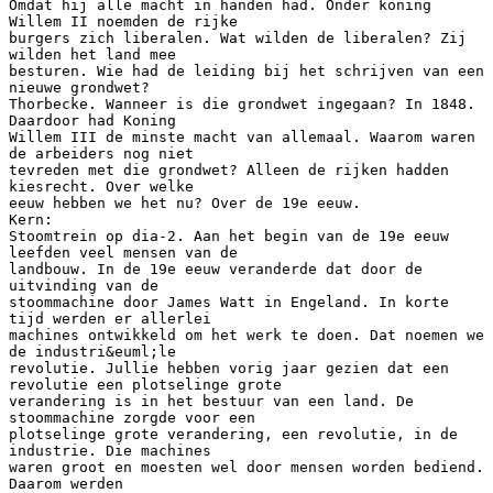
Omdat hij alle macht in handen had. Onder koning
Willem II noemden de rijke
burgers zich liberalen. Wat wilden de liberalen? Zij
wilden het land mee
besturen. Wie had de leiding bij het schrijven van een
nieuwe grondwet?
Thorbecke. Wanneer is die grondwet ingegaan? In 1848.
Daardoor had Koning
Willem III de minste macht van allemaal. Waarom waren
de arbeiders nog niet
tevreden met die grondwet? Alleen de rijken hadden
kiesrecht. Over welke
eeuw hebben we het nu? Over de 19e eeuw.
Kern:
Stoomtrein op dia-2. Aan het begin van de 19e eeuw
leefden veel mensen van de
landbouw. In de 19e eeuw veranderde dat door de
uitvinding van de
stoommachine door James Watt in Engeland. In korte
tijd werden er allerlei
machines ontwikkeld om het werk te doen. Dat noemen we
de industri&euml;le
revolutie. Jullie hebben vorig jaar gezien dat een
revolutie een plotselinge grote
verandering is in het bestuur van een land. De
stoommachine zorgde voor een
plotselinge grote verandering, een revolutie, in de
industrie. Die machines
waren groot en moesten wel door mensen worden bediend.
Daarom werden