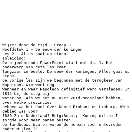
Wijzer door de tijd – Groep 8
Hoofdstuk 1 – De eeuw der koningen
Les 2 – Alles gaat op stoom
Inleiding:
De bijbehorende PowerPoint start met dia-1. Het
onderwerp van deze les komt
langzaam in beeld: De eeuw der koningen: Alles gaat op
stoom.
De vorige les zijn we begonnen met de terugkeer van
Napoleon. Wie weet nog
wanneer en waar Napoleon definitief werd verslagen? In
1815 bij de slag bij
Waterloo. Als we het nu over Zuid-Nederland hebben,
over welke provincies
hebben we het dan? Over Noord-Brabant en Limburg. Welk
gebied was voor
1830 Zuid-Nederland? Belgi&euml;. Koning Willem I
zorgde voor meer banen buiten
de landbouw. Waarom waren de mensen toch ontevreden
onder Willem I?