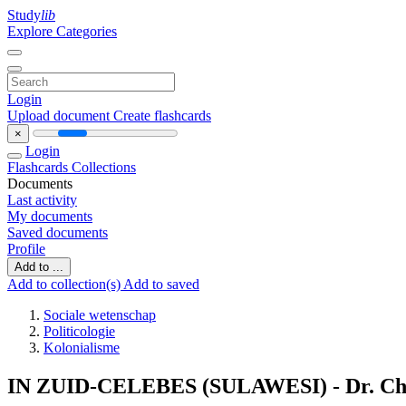
Study
lib
Explore Categories
Login
Upload document
Create flashcards
×
Login
Flashcards
Collections
Documents
Last activity
My documents
Saved documents
Profile
Add to ...
Add to collection(s)
Add to saved
Sociale wetenschap
Politicologie
Kolonialisme
IN ZUID-CELEBES (SULAWESI) - Dr. Chr