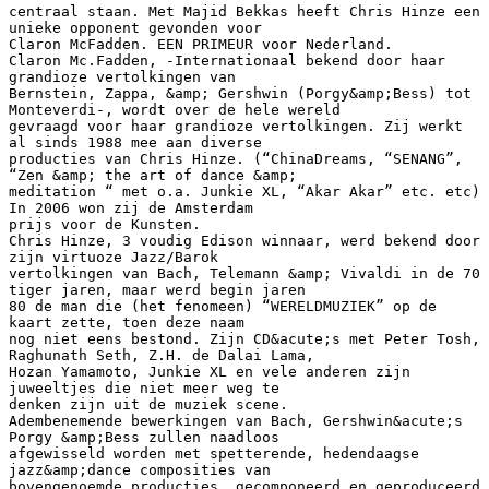
centraal staan. Met Majid Bekkas heeft Chris Hinze een
unieke opponent gevonden voor
Claron McFadden. EEN PRIMEUR voor Nederland.
Claron Mc.Fadden, -Internationaal bekend door haar
grandioze vertolkingen van
Bernstein, Zappa, &amp; Gershwin (Porgy&amp;Bess) tot
Monteverdi-, wordt over de hele wereld
gevraagd voor haar grandioze vertolkingen. Zij werkt
al sinds 1988 mee aan diverse
producties van Chris Hinze. (“ChinaDreams, “SENANG”,
“Zen &amp; the art of dance &amp;
meditation “ met o.a. Junkie XL, “Akar Akar” etc. etc)
In 2006 won zij de Amsterdam
prijs voor de Kunsten.
Chris Hinze, 3 voudig Edison winnaar, werd bekend door
zijn virtuoze Jazz/Barok
vertolkingen van Bach, Telemann &amp; Vivaldi in de 70
tiger jaren, maar werd begin jaren
80 de man die (het fenomeen) “WERELDMUZIEK” op de
kaart zette, toen deze naam
nog niet eens bestond. Zijn CD&acute;s met Peter Tosh,
Raghunath Seth, Z.H. de Dalai Lama,
Hozan Yamamoto, Junkie XL en vele anderen zijn
juweeltjes die niet meer weg te
denken zijn uit de muziek scene.
Adembenemende bewerkingen van Bach, Gershwin&acute;s
Porgy &amp;Bess zullen naadloos
afgewisseld worden met spetterende, hedendaagse
jazz&amp;dance composities van
bovengenoemde producties, gecomponeerd en geproduceerd