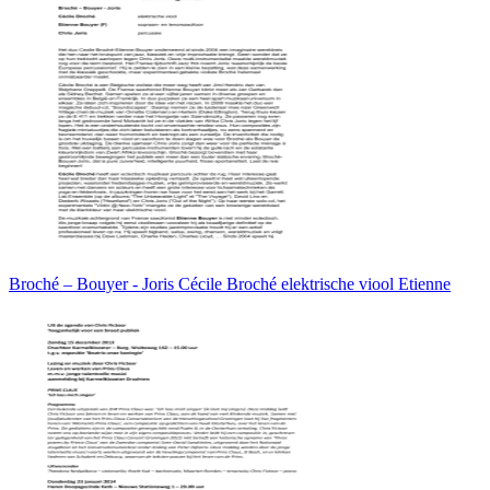
Broché – Bouyer - Joris Cécile Broché elektrische viool Etienne