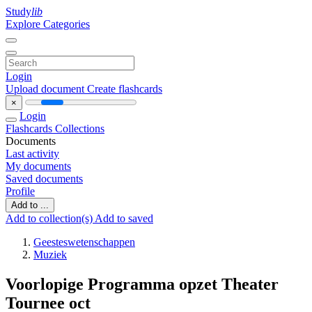
Study
lib
Explore Categories
Login
Upload document
Create flashcards
×
Login
Flashcards
Collections
Documents
Last activity
My documents
Saved documents
Profile
Add to ...
Add to collection(s)
Add to saved
Geesteswetenschappen
Muziek
Voorlopige Programma opzet Theater
Tournee oct