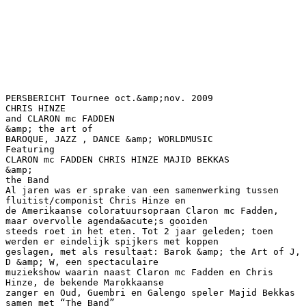
PERSBERICHT Tournee oct.&amp;nov. 2009
CHRIS HINZE
and CLARON mc FADDEN
&amp; the art of
BAROQUE, JAZZ , DANCE &amp; WORLDMUSIC
Featuring
CLARON mc FADDEN CHRIS HINZE MAJID BEKKAS
&amp;
the Band
Al jaren was er sprake van een samenwerking tussen
fluitist/componist Chris Hinze en
de Amerikaanse coloratuursopraan Claron mc Fadden,
maar overvolle agenda&acute;s gooiden
steeds roet in het eten. Tot 2 jaar geleden; toen
werden er eindelijk spijkers met koppen
geslagen, met als resultaat: Barok &amp; the Art of J,
D &amp; W, een spectaculaire
muziekshow waarin naast Claron mc Fadden en Chris
Hinze, de bekende Marokkaanse
zanger en Oud, Guembri en Galengo speler Majid Bekkas
samen met “The Band”