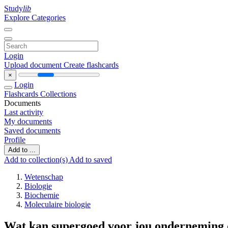
Study
lib
Explore Categories
Login
Upload document
Create flashcards
×
Login
Flashcards
Collections
Documents
Last activity
My documents
Saved documents
Profile
Add to ...
Add to collection(s)
Add to saved
Wetenschap
Biologie
Biochemie
Moleculaire biologie
Wat kan supergoed voor jou onderneming d