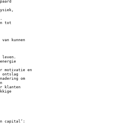
paard
ysiek,
.
n tot
 van kunnen
 leven.
energie
r motivatie en
 ontslag
nadering om
n
r klanten
kkige
n capital’: