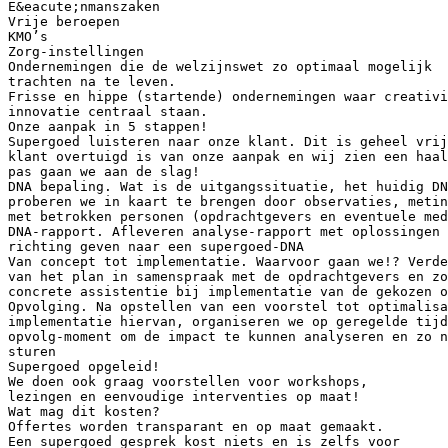
E&eacute;nmanszaken
Vrije beroepen
KMO’s
Zorg-instellingen
Ondernemingen die de welzijnswet zo optimaal mogelijk
trachten na te leven.
Frisse en hippe (startende) ondernemingen waar creativi
innovatie centraal staan.
Onze aanpak in 5 stappen!
Supergoed luisteren naar onze klant. Dit is geheel vri
klant overtuigd is van onze aanpak en wij zien een haal
pas gaan we aan de slag!
DNA bepaling. Wat is de uitgangssituatie, het huidig DN
proberen we in kaart te brengen door observaties, metin
met betrokken personen (opdrachtgevers en eventuele med
DNA-rapport. Afleveren analyse-rapport met oplossingen 
richting geven naar een supergoed-DNA
Van concept tot implementatie. Waarvoor gaan we!? Verde
van het plan in samenspraak met de opdrachtgevers en zo
concrete assistentie bij implementatie van de gekozen o
Opvolging. Na opstellen van een voorstel tot optimalisa
implementatie hiervan, organiseren we op geregelde tijd
opvolg-moment om de impact te kunnen analyseren en zo n
sturen
Supergoed opgeleid!
We doen ook graag voorstellen voor workshops,
lezingen en eenvoudige interventies op maat!
Wat mag dit kosten?
Offertes worden transparant en op maat gemaakt.
Een supergoed gesprek kost niets en is zelfs voor