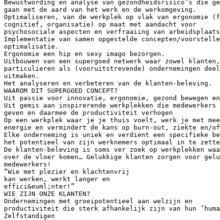
Bewustwording en analyse van gezondheidsrisico’s die ge
gaan met de aard van het werk en de werkomgeving.
Optimaliseren, van de werkplek op vlak van ergonomie (f
cognitief, organisatie) op maat met aandacht voor
psychosociale aspecten en verfraaiing van arbeidsplaats
Implementatie van samen opgestelde concepten/voorstelle
optimalisatie.
Ergonomie een hip en sexy imago bezorgen.
Uitbouwen van een supergoed netwerk waar zowel klanten,
particulieren als (vooruitstrevende) ondernemingen deel
uitmaken.
Het analyseren en verbeteren van de klanten-beleving.
WAAROM DIT SUPERGOED CONCEPT?
Uit passie voor innovatie, ergonomie, gezond bewegen en
Uit gemis aan inspirerende werkplekken die medewerkers 
geven en daarmee de productiviteit verhogen
Op een werkplek waar je je thuis voelt, werk je met mee
energie en vermindert de kans op burn-out, ziekte en/of
Elke onderneming is uniek en verdient een specifieke be
het potentieel van zijn werknemers optimaal in te zette
De klanten-beleving is soms ver zoek op werkplekken waa
over de vloer komen… Gelukkige klanten zorgen voor gelu
medewerkers!
“Wie met plezier en klachtenvrij
kan werken, werkt langer en
effici&euml;nter!”
WIE ZIJN ONZE KLANTEN?
Ondernemingen met groeipotentieel aan welzijn en
productiviteit die sterk afhankelijk zijn van hun ‘huma
Zelfstandigen