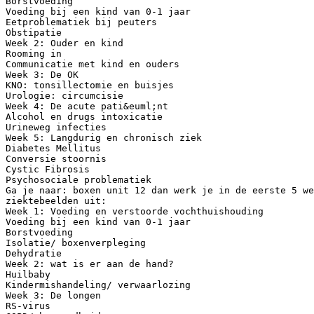
Borstvoeding
Voeding bij een kind van 0-1 jaar
Eetproblematiek bij peuters
Obstipatie
Week 2: Ouder en kind
Rooming in
Communicatie met kind en ouders
Week 3: De OK
KNO: tonsillectomie en buisjes
Urologie: circumcisie
Week 4: De acute pati&euml;nt
Alcohol en drugs intoxicatie
Urineweg infecties
Week 5: Langdurig en chronisch ziek
Diabetes Mellitus
Conversie stoornis
Cystic Fibrosis
Psychosociale problematiek
Ga je naar: boxen unit 12 dan werk je in de eerste 5 we
ziektebeelden uit:
Week 1: Voeding en verstoorde vochthuishouding
Voeding bij een kind van 0-1 jaar
Borstvoeding
Isolatie/ boxenverpleging
Dehydratie
Week 2: wat is er aan de hand?
Huilbaby
Kindermishandeling/ verwaarlozing
Week 3: De longen
RS-virus