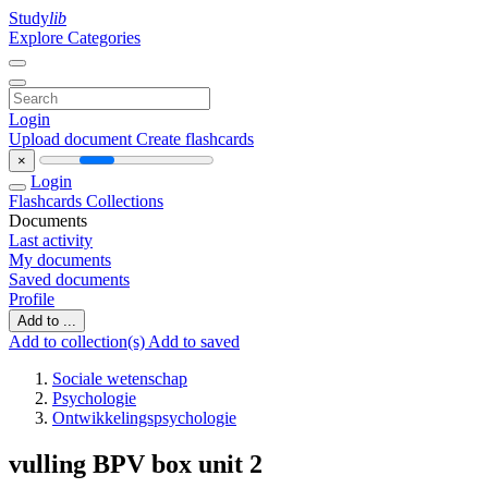
Study
lib
Explore Categories
Login
Upload document
Create flashcards
×
Login
Flashcards
Collections
Documents
Last activity
My documents
Saved documents
Profile
Add to ...
Add to collection(s)
Add to saved
Sociale wetenschap
Psychologie
Ontwikkelingspsychologie
vulling BPV box unit 2