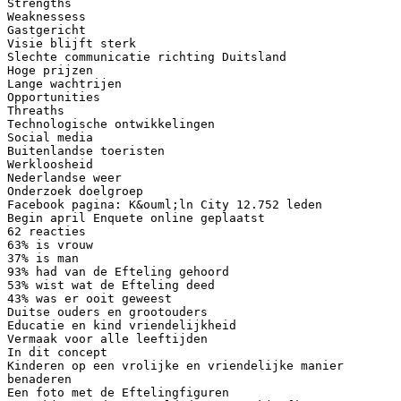
Strengths
Weaknessess
Gastgericht
Visie blijft sterk
Slechte communicatie richting Duitsland
Hoge prijzen
Lange wachtrijen
Opportunities
Threaths
Technologische ontwikkelingen
Social media
Buitenlandse toeristen
Werkloosheid
Nederlandse weer
Onderzoek doelgroep
Facebook pagina: K&ouml;ln City 12.752 leden
Begin april Enquete online geplaatst
62 reacties
63% is vrouw
37% is man
93% had van de Efteling gehoord
53% wist wat de Efteling deed
43% was er ooit geweest
Duitse ouders en grootouders
Educatie en kind vriendelijkheid
Vermaak voor alle leeftijden
In dit concept
Kinderen op een vrolijke en vriendelijke manier
benaderen
Een foto met de Eftelingfiguren