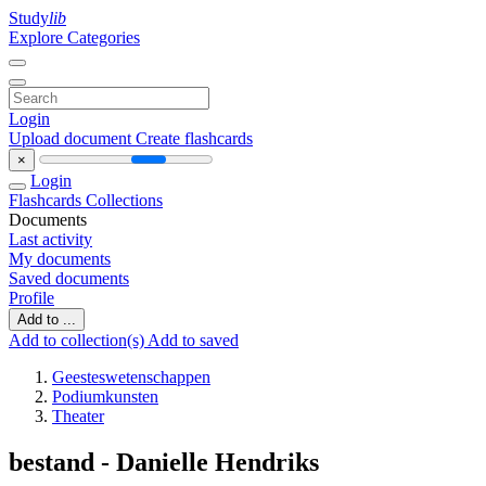
Study
lib
Explore Categories
Login
Upload document
Create flashcards
×
Login
Flashcards
Collections
Documents
Last activity
My documents
Saved documents
Profile
Add to ...
Add to collection(s)
Add to saved
Geesteswetenschappen
Podiumkunsten
Theater
bestand - Danielle Hendriks