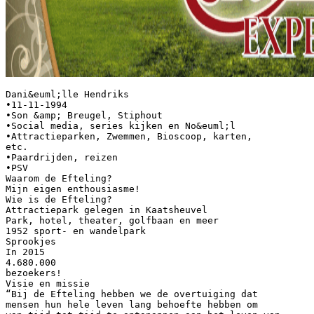
Dani&euml;lle Hendriks
•11-11-1994
•Son &amp; Breugel, Stiphout
•Social media, series kijken en No&euml;l
•Attractieparken, Zwemmen, Bioscoop, karten,
etc.
•Paardrijden, reizen
•PSV
Waarom de Efteling?
Mijn eigen enthousiasme!
Wie is de Efteling?
Attractiepark gelegen in Kaatsheuvel
Park, hotel, theater, golfbaan en meer
1952 sport- en wandelpark
Sprookjes
In 2015
4.680.000
bezoekers!
Visie en missie
“Bij de Efteling hebben we de overtuiging dat
mensen hun hele leven lang behoefte hebben om