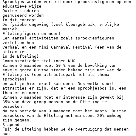
Sprookjes worden verteld door sprookjesfiguren op een
educatieve wijze
Duitse kinderen
geamuseerd worden
In dit concept
De fysieke omgeving (veel kleurgebruik, vrolijke
muziek,
Eftelingfiguren en meer)
Een aantal activiteiten zoals sprookjesfiguren
vertellen hen
verhaal en een mini Carnaval Festival (een van de
attracties
in de Efteling).
Communicatiedoelstellingen KHG
Binnen 6 maanden moet 50 % van de bevolking van
enkele grote Duitse steden bekend zijn met wat de
Efteling is (een attractiepark met als thema
sprookjes)
en wat je hier exact kan doen. Dus welke soort
attracties er zijn, dat er een sprookjesbos is, een
theater en meer.
Binnen 6 maanden moet er interesse zijn gewekt bij
35% van deze groep mensen om de Efteling te
bezoeken.
Na een periode van 9 maanden moet het aantal Duitse
bezoekers van de Efteling met minstens 20% omhoog
zijn gegaan.
Slapend
“Bij de Efteling hebben we de overtuiging dat mensen
hun