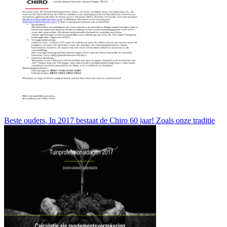
Beste ouders, In 2017 bestaat de Chiro 60 jaar! Zoals onze traditie