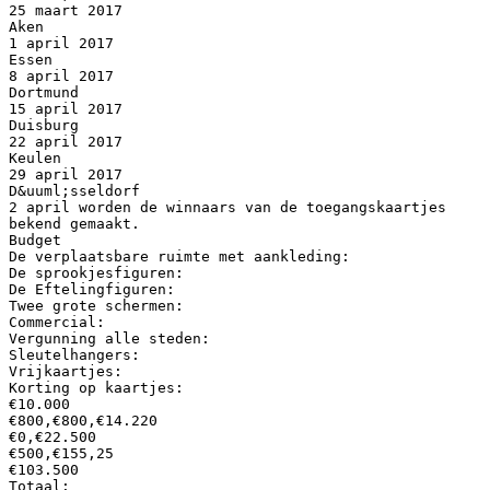
25 maart 2017
Aken
1 april 2017
Essen
8 april 2017
Dortmund
15 april 2017
Duisburg
22 april 2017
Keulen
29 april 2017
D&uuml;sseldorf
2 april worden de winnaars van de toegangskaartjes
bekend gemaakt.
Budget
De verplaatsbare ruimte met aankleding:
De sprookjesfiguren:
De Eftelingfiguren:
Twee grote schermen:
Commercial:
Vergunning alle steden:
Sleutelhangers:
Vrijkaartjes:
Korting op kaartjes:
€10.000
€800,€800,€14.220
€0,€22.500
€500,€155,25
€103.500
Totaal: