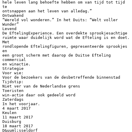
hele leven lang behoefte hebben om van tijd tot tijd
te
ontsnappen aan het leven van alledag.”
Ontwakend
“Wereld vol wonderen.” In het Duits: “Welt voller
Wunder”
Levend
De EftelingExperience. Een overdekte sprookjesachtige
ruimte waar duidelijk word wat de Efteling is en doet.
Met
rondlopende Eftelingfiguren, gepresenteerde sprookjes
en
een groot scherm met daarop de Duitse Efteling
commercial
en winactie.
Strategie
Voor wie:
Voor de bezoekers van de desbetreffende binnenstad
Tijdstip:
Niet ver van de Nederlandse grens
Toeristen
win-actie daar ook gedeeld word
Zaterdags
In het voorjaar.
4 maart 2017
Keulen
11 maart 2017
Duisburg
18 maart 2017
D&uuml;sseldorf