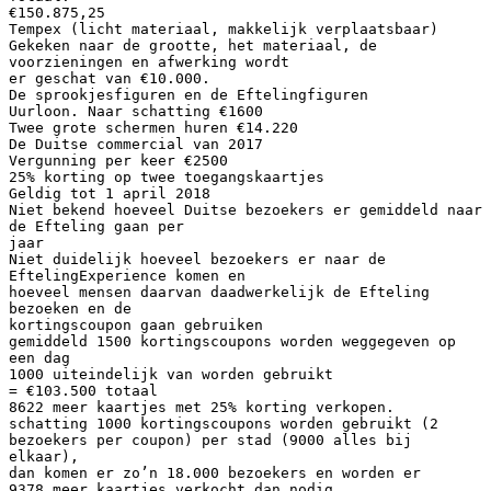
€150.875,25
Tempex (licht materiaal, makkelijk verplaatsbaar)
Gekeken naar de grootte, het materiaal, de
voorzieningen en afwerking wordt
er geschat van €10.000.
De sprookjesfiguren en de Eftelingfiguren
Uurloon. Naar schatting €1600
Twee grote schermen huren €14.220
De Duitse commercial van 2017
Vergunning per keer €2500
25% korting op twee toegangskaartjes
Geldig tot 1 april 2018
Niet bekend hoeveel Duitse bezoekers er gemiddeld naar
de Efteling gaan per
jaar
Niet duidelijk hoeveel bezoekers er naar de
EftelingExperience komen en
hoeveel mensen daarvan daadwerkelijk de Efteling
bezoeken en de
kortingscoupon gaan gebruiken
gemiddeld 1500 kortingscoupons worden weggegeven op
een dag
1000 uiteindelijk van worden gebruikt
= €103.500 totaal
8622 meer kaartjes met 25% korting verkopen.
schatting 1000 kortingscoupons worden gebruikt (2
bezoekers per coupon) per stad (9000 alles bij
elkaar),
dan komen er zo’n 18.000 bezoekers en worden er
9378 meer kaartjes verkocht dan nodig.