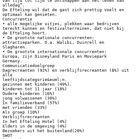
van tijd tot tijd te ontsnappen aan het leven van
alledag”.
De Efteling wil dat de gast zich prettig voelt en
optimaal kan genieten.
Concurrentie
• alle mogelijke uitjes, plekken waar bedrijven
terecht kunnen en festivalterreinen, dat niet bij
de Efteling hoort.
• De grootste nationale concurrenten:
attractieparken. O.a. Walibi, Duinrell en
Slagharen.
• De grootste internationale concurrenten:
Europa, zijn Disneyland Paris en Moviepark
Germany.
Communicatiedoelgroep
Dagrecreanten (92%) en verblijfsrecreanten (8%) uit
alle
leeftijdscategorie&euml;n.
gezinnen met kinderen (49%).
kinderen tot 11 jaar (18%)
Oudere kinderen (16%)
jong volwassenen (30%)
In familieverband (57%)
met vrienden (33%)
Als groep (10%)
Verblijfsrecreanten
In het Efteling Hotel (4%)
Elders in de omgeving (4%)
Bezoekers uit het buitenland(20%)
SWOT