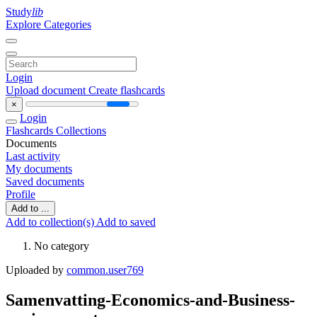
Study
lib
Explore Categories
Login
Upload document
Create flashcards
×
Login
Flashcards
Collections
Documents
Last activity
My documents
Saved documents
Profile
Add to ...
Add to collection(s)
Add to saved
No category
Uploaded by
common.user769
Samenvatting-Economics-and-Business-