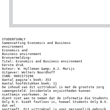
STUDENTSONLY
Samenvatting Economics and Business
environment
Economics and
Business environment
Bronvermelding:
Titel: Economics and Business environment
Eerste druk
Auteur: W. Hulleman &amp; A.J. Marijs
Uitgever: Wolters Noordhoff
ISBN: 9001573290
Aantal pagina’s boek: 353
Aantal hoofdstukken boek: 11
De inhoud van dit uittreksel is met de grootste zorg
samengesteld. Incidentele onjuistheden kunnen
niettemin voorkomen. Je
dient niet aan te nemen dat de informatie die Students
Only B.V. biedt foutloos is, hoewel Students Only B.V.
dat wel
nastreeft. Dit uittreksel is voor persoonlijk gebruik