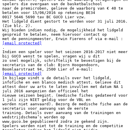
spelers die overgaan van de basketbalschool
naar de premicroben, gelieve de waarborg van € 40 te
betalen voor 15/06/2016 op rekening BE34
0017 5646 5690 tav BC GUCO Lier vzw.
Het lidgeld dient gestort te worden voor 31 juli 2016.
(Zie blz. 2).
Wij bieden indien nodig, de mogelijkheid het lidgeld
gespreid te betalen, neem hiervoor contact op
met de penningmeester, Erwin Fierens of via e-mail :
[email protected]
.
Indien een speler voor het seizoen 2016-2017 niet meer
bij GUCO wenst te spelen, vragen wij u dit
zo snel mogelijk, schriftelijk te bevestigen bij de
secretaris van de club: Bjorn Hoogendoorn,
Boomlaarstraat 94, 2500 Lier of e-mail:
[email protected]
In bijlage vindt u de details over het lidgeld,
infofiche en een blanco medisch attest. Gelieve dit
attest door uw arts te laten invullen met datum NA 1
juli 2016 aangezien dan officieel het
nieuwe seizoen begint. (medische fiches gedateerd voor
1 juli zijn NIET geldig voor de VBL en
worden niet aanvaard). Bezorg de medische fiche aan de
secretaris voor aanvang van de eerste
training. Details over aanvang van de trainingen en
wedstrijdschema’s worden op
www.guco.be gepubliceerd zodra ze gekend zijn.
Spelers worden niet tot de training en de competitie