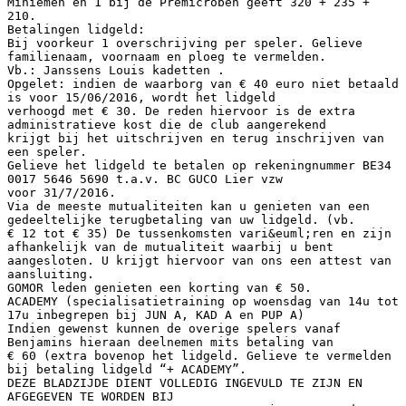
Miniemen en 1 bij de Premicroben geeft 320 + 235 +
210.
Betalingen lidgeld:
Bij voorkeur 1 overschrijving per speler. Gelieve
familienaam, voornaam en ploeg te vermelden.
Vb.: Janssens Louis kadetten .
Opgelet: indien de waarborg van € 40 euro niet betaald
is voor 15/06/2016, wordt het lidgeld
verhoogd met € 30. De reden hiervoor is de extra
administratieve kost die de club aangerekend
krijgt bij het uitschrijven en terug inschrijven van
een speler.
Gelieve het lidgeld te betalen op rekeningnummer BE34
0017 5646 5690 t.a.v. BC GUCO Lier vzw
voor 31/7/2016.
Via de meeste mutualiteiten kan u genieten van een
gedeeltelijke terugbetaling van uw lidgeld. (vb.
€ 12 tot € 35) De tussenkomsten vari&euml;ren en zijn
afhankelijk van de mutualiteit waarbij u bent
aangesloten. U krijgt hiervoor van ons een attest van
aansluiting.
GOMOR leden genieten een korting van € 50.
ACADEMY (specialisatietraining op woensdag van 14u tot
17u inbegrepen bij JUN A, KAD A en PUP A)
Indien gewenst kunnen de overige spelers vanaf
Benjamins hieraan deelnemen mits betaling van
€ 60 (extra bovenop het lidgeld. Gelieve te vermelden
bij betaling lidgeld “+ ACADEMY”.
DEZE BLADZIJDE DIENT VOLLEDIG INGEVULD TE ZIJN EN
AFGEGEVEN TE WORDEN BIJ