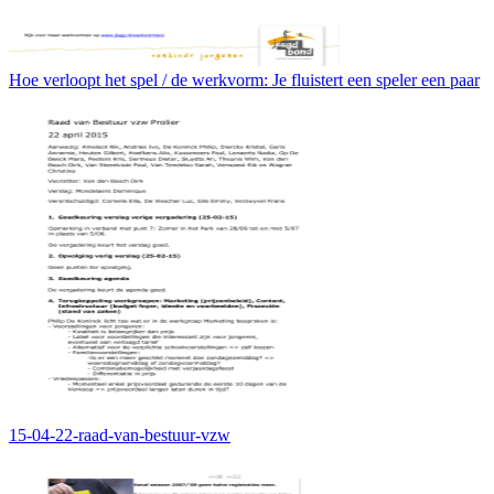
Hoe verloopt het spel / de werkvorm: Je fluistert een speler een paar
15-04-22-raad-van-bestuur-vzw