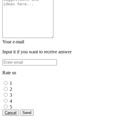
Your e-mail
Input it if you want to receive answer
Rate us
1
2
3
4
5
Cancel
Send