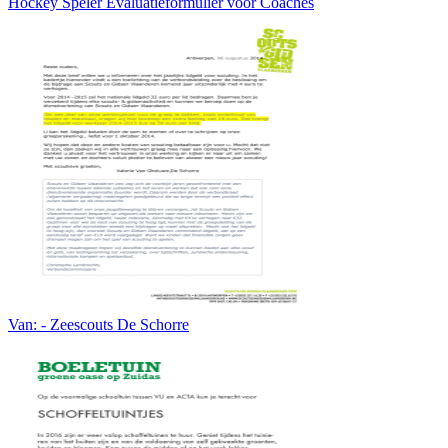
Hockey Speler Evaluatieformulier voor Coaches
Van: - Zeescouts De Schorre