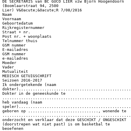
DE SECRETARIS van BC GUCO LIER vzw Bjorn Hoogendoorn
(Boomlaarstraat 94, 2500
Lier) V&Oacute;&Oacute;R 7/08/2016
Naam
Voornaam
Geboortedatum
Rijkregisternummer
Straat + nr.
Post nr. + woonplaats
Telnummer thuis
GSM nummer
E-mailadres
GSM nummer
e-mailadres
Moeder
Vader
Mutualiteit
MEDISCH GETUIGSCHRIFT
Seizoen 2016-2017
Ik ondergetekende (naam
dokter)................................................
Dokter in de geneeskunde te
.......................................................
heb vandaag (naam
speler)................................................
geboren op .............................., wonende te
.......................................................
onderzocht en verklaar dat deze GESCHIKT / ONGESCHIKT
(doorstrepen wat niet past) is om basketbal te
beoefenen