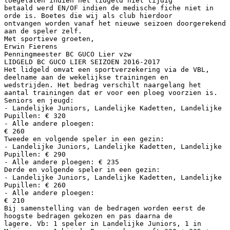
toegelaten indien het lidgeld niet tijdig
betaald werd EN/OF indien de medische fiche niet in
orde is. Boetes die wij als club hierdoor
ontvangen worden vanaf het nieuwe seizoen doorgerekend
aan de speler zelf.
Met sportieve groeten,
Erwin Fierens
Penningmeester BC GUCO Lier vzw
LIDGELD BC GUCO LIER SEIZOEN 2016-2017
Het lidgeld omvat een sportverzekering via de VBL,
deelname aan de wekelijkse trainingen en
wedstrijden. Het bedrag verschilt naargelang het
aantal trainingen dat er voor een ploeg voorzien is.
Seniors en jeugd:
- Landelijke Juniors, Landelijke Kadetten, Landelijke
Pupillen: € 320
- Alle andere ploegen:
€ 260
Tweede en volgende speler in een gezin:
- Landelijke Juniors, Landelijke Kadetten, Landelijke
Pupillen: € 290
- Alle andere ploegen: € 235
Derde en volgende speler in een gezin:
- Landelijke Juniors, Landelijke Kadetten, Landelijke
Pupillen: € 260
- Alle andere ploegen:
€ 210
Bij samenstelling van de bedragen worden eerst de
hoogste bedragen gekozen en pas daarna de
lagere. Vb: 1 speler in Landelijke Juniors, 1 in