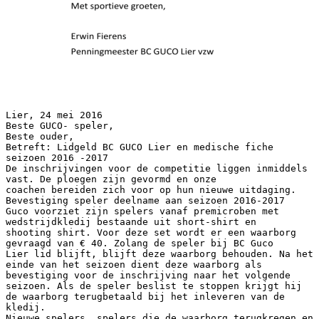
Lier, 24 mei 2016
Beste GUCO- speler,
Beste ouder,
Betreft: Lidgeld BC GUCO Lier en medische fiche
seizoen 2016 -2017
De inschrijvingen voor de competitie liggen inmiddels
vast. De ploegen zijn gevormd en onze
coachen bereiden zich voor op hun nieuwe uitdaging.
Bevestiging speler deelname aan seizoen 2016-2017
Guco voorziet zijn spelers vanaf premicroben met
wedstrijdkledij bestaande uit short-shirt en
shooting shirt. Voor deze set wordt er een waarborg
gevraagd van € 40. Zolang de speler bij BC Guco
Lier lid blijft, blijft deze waarborg behouden. Na het
einde van het seizoen dient deze waarborg als
bevestiging voor de inschrijving naar het volgende
seizoen. Als de speler beslist te stoppen krijgt hij
de waarborg terugbetaald bij het inleveren van de
kledij.
Nieuwe spelers, spelers die de waarborg terugkregen en