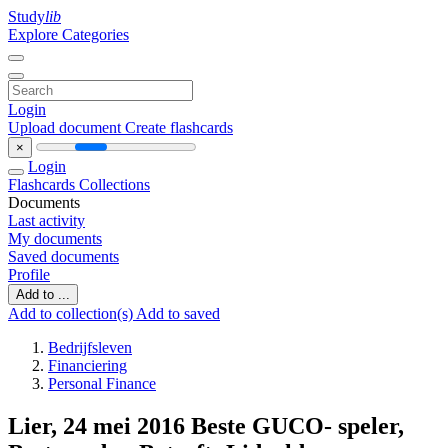
Study
lib
Explore Categories
Login
Upload document
Create flashcards
×
Login
Flashcards
Collections
Documents
Last activity
My documents
Saved documents
Profile
Add to ...
Add to collection(s)
Add to saved
Bedrijfsleven
Financiering
Personal Finance
Lier, 24 mei 2016 Beste GUCO- speler,