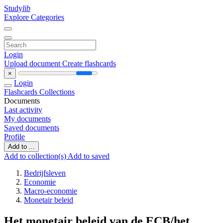
Study
lib
Explore Categories
Login
Upload document
Create flashcards
×
Login
Flashcards
Collections
Documents
Last activity
My documents
Saved documents
Profile
Add to ...
Add to collection(s)
Add to saved
Bedrijfsleven
Economie
Macro-economie
Monetair beleid
Het monetair beleid van de ECB/het