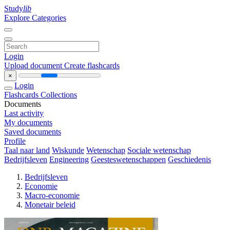
Study
lib
Explore Categories
Login
Upload document
Create flashcards
×
Login
Flashcards
Collections
Documents
Last activity
My documents
Saved documents
Profile
Taal naar land
Wiskunde
Wetenschap
Sociale wetenschap
Bedrijfsleven
Engineering
Geesteswetenschappen
Geschiedenis
Bedrijfsleven
Economie
Macro-economie
Monetair beleid