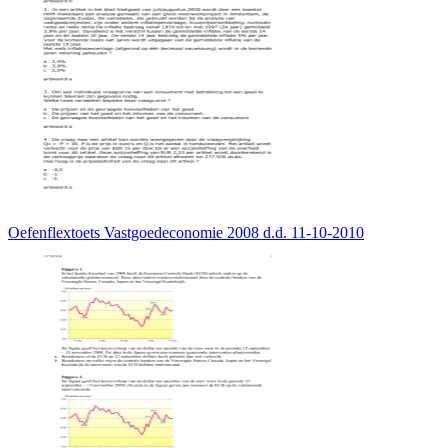
Oefenflextoets Vastgoedeconomie 2008 d.d. 11-10-2010