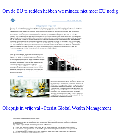
Om de EU te redden hebben we minder, niet meer EU nodig
Olieprijs in vrije val - Persist Global Wealth Management