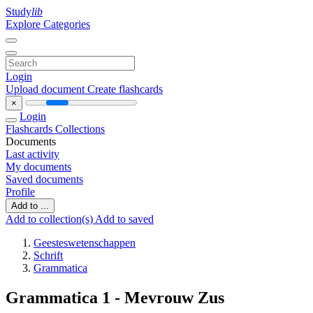
Study
lib
Explore Categories
Login
Upload document
Create flashcards
×
Login
Flashcards
Collections
Documents
Last activity
My documents
Saved documents
Profile
Add to ...
Add to collection(s)
Add to saved
Geesteswetenschappen
Schrift
Grammatica
Grammatica 1 - Mevrouw Zus