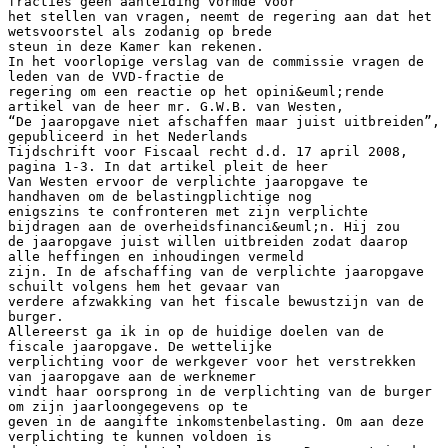
fracties geen aanleiding vormde voor
het stellen van vragen, neemt de regering aan dat het
wetsvoorstel als zodanig op brede
steun in deze Kamer kan rekenen.
In het voorlopige verslag van de commissie vragen de
leden van de VVD-fractie de
regering om een reactie op het opini&euml;rende
artikel van de heer mr. G.W.B. van Westen,
“De jaaropgave niet afschaffen maar juist uitbreiden”,
gepubliceerd in het Nederlands
Tijdschrift voor Fiscaal recht d.d. 17 april 2008,
pagina 1-3. In dat artikel pleit de heer
Van Westen ervoor de verplichte jaaropgave te
handhaven om de belastingplichtige nog
enigszins te confronteren met zijn verplichte
bijdragen aan de overheidsfinanci&euml;n. Hij zou
de jaaropgave juist willen uitbreiden zodat daarop
alle heffingen en inhoudingen vermeld
zijn. In de afschaffing van de verplichte jaaropgave
schuilt volgens hem het gevaar van
verdere afzwakking van het fiscale bewustzijn van de
burger.
Allereerst ga ik in op de huidige doelen van de
fiscale jaaropgave. De wettelijke
verplichting voor de werkgever voor het verstrekken
van jaaropgave aan de werknemer
vindt haar oorsprong in de verplichting van de burger
om zijn jaarloongegevens op te
geven in de aangifte inkomstenbelasting. Om aan deze
verplichting te kunnen voldoen is