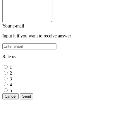
Your e-mail
Input it if you want to receive answer
Rate us
1
2
3
4
5
Cancel
Send