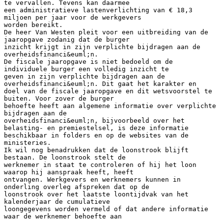
te vervallen. Tevens kan daarmee
een administratieve lastenverlichting van € 18,3
miljoen per jaar voor de werkgevers
worden bereikt.
De heer Van Westen pleit voor een uitbreiding van de
jaaropgave zodanig dat de burger
inzicht krijgt in zijn verplichte bijdragen aan de
overheidsfinanci&euml;n.
De fiscale jaaropgave is niet bedoeld om de
individuele burger een volledig inzicht te
geven in zijn verplichte bijdragen aan de
overheidsfinanci&euml;n. Dit gaat het karakter en
doel van de fiscale jaaropgave en dit wetsvoorstel te
buiten. Voor zover de burger
behoefte heeft aan algemene informatie over verplichte
bijdragen aan de
overheidsfinanci&euml;n, bijvoorbeeld over het
belasting- en premiestelsel, is deze informatie
beschikbaar in folders en op de websites van de
ministeries.
Ik wil nog benadrukken dat de loonstrook blijft
bestaan. De loonstrook stelt de
werknemer in staat te controleren of hij het loon
waarop hij aanspraak heeft, heeft
ontvangen. Werkgevers en werknemers kunnen in
onderling overleg afspreken dat op de
loonstrook over het laatste loontijdvak van het
kalenderjaar de cumulatieve
loongegevens worden vermeld of dat andere informatie
waar de werknemer behoefte aan