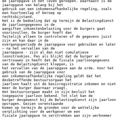
de jaaropgave in het leven geroepen. Daarnaast is de
jaaropgave van belang bij het
gebruik van een inkomensafhankelijke regeling, zoals
een huurtoeslag of beroep op
rechtsbijstand.
Het is de bedoeling dat op termijn de Belastingdienst
de jaarloongegevens in de
aangiften inkomstenbelasting voor de burgers gaat
voorinvullen. De burger hoeft dan
feitelijk alleen te controleren of de gegevens juist
zijn en kan daar in de
overgangsperiode de jaaropgave voor gebruiken en later
– na het vervallen van de
jaaropgave - zijn al dan niet cumulatieve
loonstrookjes. Pas als blijkt dat de burger er
vertrouwen in heeft dat de fiscale jaarloongegevens
van de Belastingdienst kloppen, is
het vervallen van de jaaropgave aan de orde. Voor het
gebruik van de jaaropgave voor
een inkomensafhankelijke regeling geldt dat het
desbetreffende bestuursorgaan het
jaarloon haalt uit de basisregistratie inkomen en niet
meer de burger daarnaar vraagt.
Het bestuursorgaan maakt in zijn besluit het
toegepaste jaarloon bekend. Tot slot kan de
burger desgewenst bij de Belastingdienst zijn jaarloon
opvragen. Gezien vorenstaande
komen op termijn de gronden voor de wettelijke
verplichting voor de werkgever om een
fiscale jaaropgave te verstrekken aan zijn werknemer