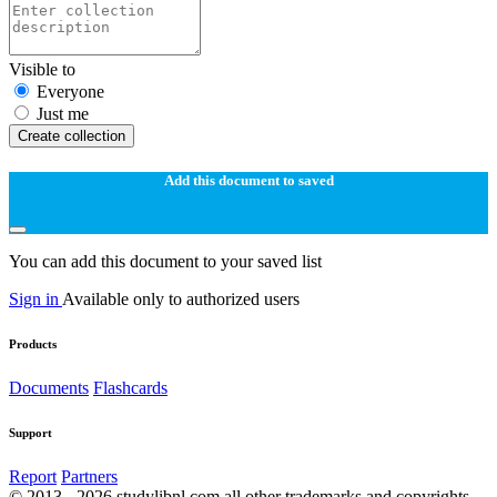
Visible to
Everyone
Just me
Create collection
Add this document to saved
You can add this document to your saved list
Sign in
Available only to authorized users
Products
Documents
Flashcards
Support
Report
Partners
© 2013 - 2026 studylibnl.com all other trademarks and copyrights