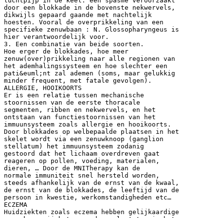
luchtpijp in de keel: een spasme veroorzaakt
door een blokkade in de bovenste nekwervels,
dikwijls gepaard gaande met nachtelijk
hoesten. Vooral de overprikkeling van een
specifieke zenuwbaan : N. Glossopharyngeus is
hier verantwoordelijk voor.
3. Een combinatie van beide soorten.
Hoe erger de blokkades, hoe meer
zenuw(over)prikkeling naar alle regionen van
het ademhalingssysteem en hoe slechter een
pati&euml;nt zal ademen (soms, maar gelukkig
minder frequent, met fatale gevolgen).
ALLERGIE, HOOIKOORTS
Er is een relatie tussen mechanische
stoornissen van de eerste thoracale
segmenten, ribben en nekwervels, en het
ontstaan van functiestoornissen van het
immuunsysteem zoals allergie en hooikoorts.
Door blokkades op welbepaalde plaatsen in het
skelet wordt via een zenuwknoop (ganglion
stellatum) het immuunsysteem zodanig
gestoord dat het lichaam overdreven gaat
reageren op pollen, voeding, materialen,
dieren, … Door de MNITherapy kan de
normale immuniteit snel hersteld worden,
steeds afhankelijk van de ernst van de kwaal,
de ernst van de blokkades, de leeftijd van de
persoon in kwestie, werkomstandigheden etc…
ECZEMA
Huidziekten zoals eczema hebben gelijkaardige