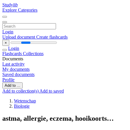
Study
lib
Explore Categories
Login
Upload document
Create flashcards
×
Login
Flashcards
Collections
Documents
Last activity
My documents
Saved documents
Profile
Add to ...
Add to collection(s)
Add to saved
Wetenschap
Biologie
astma, allergie, eczema, hooikoorts…