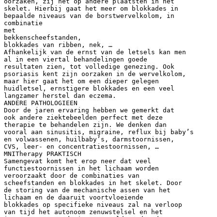
oorzaken, zij het op andere plaatsten in het
skelet. Hierbij gaat het meer om blokkades in
bepaalde niveaus van de borstwervelkolom, in
combinatie
met
bekkenscheefstanden,
blokkades van ribben, nek, …
Afhankelijk van de ernst van de letsels kan men
al in een viertal behandelingen goede
resultaten zien, tot volledige genezing. Ook
psoriasis kent zijn oorzaken in de wervelkolom,
maar hier gaat het om een dieper gelegen
huidletsel, ernstigere blokkades en een veel
langzamer herstel dan eczema.
ANDERE PATHOLOGIEEN
Door de jaren ervaring hebben we gemerkt dat
ook andere ziektebeelden perfect met deze
therapie te behandelen zijn. We denken dan
vooral aan sinusitis, migraine, reflux bij baby’s
en volwassenen, huilbaby’s, darmstoornissen,
CVS, leer- en concentratiestoornissen, …
MNITherapy PRAKTISCH
Samengevat komt het erop neer dat veel
functiestoornissen in het lichaam worden
veroorzaakt door de combinaties van
scheefstanden en blokkades in het skelet. Door
de storing van de mechanische assen van het
lichaam en de daaruit voortvloeiende
blokkades op specifieke niveaus zal na verloop
van tijd het autonoom zenuwstelsel en het