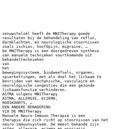
zenuwstelsel heeft de MNITherapy goede
resultaten bij de behandeling van reflux,
darmklachten, en neurologische stoornissen
zoals ischias, hoofdpijn, migraine, …
De MNITherapy is een doorgedreven synthese
van manuele technieken voortkomende uit
behandeltechnieken
van
het
bewegingssysteem, bindweefsels, organen,
spierkettingen, met als doel het lichaam te
bevrijden van mechanische, vasculaire en
neurologische congesties die een gezonde
lichaamsfunctie verhinderen.
ASTMA volgens MNITherapy
ASTMA, ALLERGIE, ECZEMA,
HOOIKOORTS, …
EEN ANDERE BENADERING
VIA DE MNITherapy
Manuele Neuro-Immuun Therapie is een
therapie die zich richt op stoornissen van het
neuro-immuunsysteem. De meest bekende zijn
astma, allergie, eczema en psoriasis.