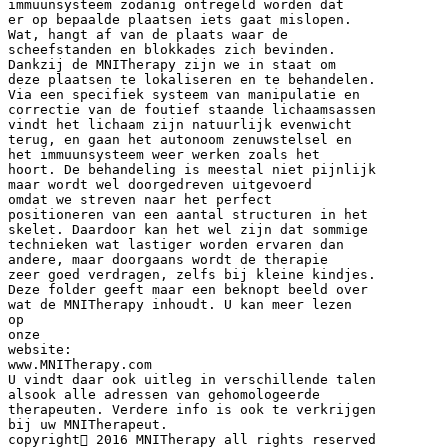
immuunsysteem zodanig ontregeld worden dat
er op bepaalde plaatsen iets gaat mislopen.
Wat, hangt af van de plaats waar de
scheefstanden en blokkades zich bevinden.
Dankzij de MNITherapy zijn we in staat om
deze plaatsen te lokaliseren en te behandelen.
Via een specifiek systeem van manipulatie en
correctie van de foutief staande lichaamsassen
vindt het lichaam zijn natuurlijk evenwicht
terug, en gaan het autonoom zenuwstelsel en
het immuunsysteem weer werken zoals het
hoort. De behandeling is meestal niet pijnlijk
maar wordt wel doorgedreven uitgevoerd
omdat we streven naar het perfect
positioneren van een aantal structuren in het
skelet. Daardoor kan het wel zijn dat sommige
technieken wat lastiger worden ervaren dan
andere, maar doorgaans wordt de therapie
zeer goed verdragen, zelfs bij kleine kindjes.
Deze folder geeft maar een beknopt beeld over
wat de MNITherapy inhoudt. U kan meer lezen
op
onze
website:
www.MNITherapy.com
U vindt daar ook uitleg in verschillende talen
alsook alle adressen van gehomologeerde
therapeuten. Verdere info is ook te verkrijgen
bij uw MNITherapeut.