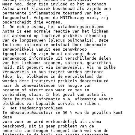
Meer nog, door zijn invloed op het autonoom
Astma wordt klassiek beschouwd als zijnde een
permanente inflammatoire toestand van het
longweefsel. Volgens de MNITherapy niet, zij
onderscheidt drie vormen.
1. De echte astma, het uitademingsprobleem
Astma is een normale reactie van het lichaam
als antwoord op foutieve prikkels afkomstig
van de longzenuwen (plexus pulmonalis). Deze
foutieve informatie ontstaat door abnormale
zenuwprikkels vanuit een zenuwknoop
(ganglion). Op zijn beurt ontvangt deze
zenuwknoop informatie uit verschillende delen
van het lichaam: organen, spieren, gewrichten,
huid. Dit gebeurt via zenuwvezels. Als nu zulke
zenuwvezels in hun traject worden gestoord
(door bv. blokkades in de wervelkolom) dan
worden deze (foutieve) prikkels doorgestuurd
naar de zenuwuiteinden ter hoogte van
organen of structuren waar ze mee in
verbinding staan. In het geval van astma is
deze foutieve informatie o.a. afkomstig vanuit
blokkades van bepaalde wervels en ribben.
2. Het inademingsprobleem
In m&eacute;&eacute;r in 50 % van de gevallen komt
deze
vorm voor en word verkeerdelijk als astma
beschouwd. Dit is geen probleem van de
onderste luchtwegen (longen) doch wel van de