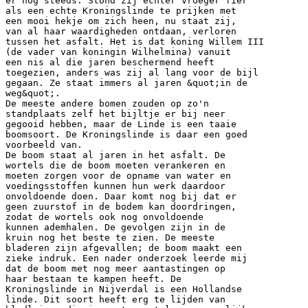
er nog steeds. Stond zij echter vroeger fier
als een echte Kroningslinde te prijken met
een mooi hekje om zich heen, nu staat zij,
van al haar waardigheden ontdaan, verloren
tussen het asfalt. Het is dat koning Willem III
(de vader van koningin Wilhelmina) vanuit
een nis al die jaren beschermend heeft
toegezien, anders was zij al lang voor de bijl
gegaan. Ze staat immers al jaren &quot;in de
weg&quot;.
De meeste andere bomen zouden op zo'n
standplaats zelf het bijltje er bij neer
gegooid hebben, maar de Linde is een taaie
boomsoort. De Kroningslinde is daar een goed
voorbeeld van.
De boom staat al jaren in het asfalt. De
wortels die de boom moeten verankeren en
moeten zorgen voor de opname van water en
voedingsstoffen kunnen hun werk daardoor
onvoldoende doen. Daar komt nog bij dat er
geen zuurstof in de bodem kan doordringen,
zodat de wortels ook nog onvoldoende
kunnen ademhalen. De gevolgen zijn in de
kruin nog het beste te zien. De meeste
bladeren zijn afgevallen; de boom maakt een
zieke indruk. Een nader onderzoek leerde mij
dat de boom met nog meer aantastingen op
haar bestaan te kampen heeft. De
Kroningslinde in Nijverdal is een Hollandse
linde. Dit soort heeft erg te lijden van