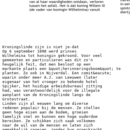
Kroningslinde zijn is niet je-dat
Op 6 september 1898 werd prinses
Wilhelmina tot koningin gekroond. Voor veel
gemeenten en particulieren was dit zo'n
heugelijk feit, dat men besloot op een
markante plaats een &quot;herinneringsboom&quot; te
planten. Zo ook in Nijverdal. Een comit&eacute;
waarin onder meer A.J. van Leeuwen (later
eigenaar van het vroeger zo bekende hotel
Spijker, het huidige arbeidsbureau) zitting
had, was verantwoordelijk voor de illegale
aanplant van de Kroningslinde langs de
Grotestraat.
Linden zijn al eeuwen lang om diverse
redenen populair bij de mensen. Ze stellen
geen hoge eisen aan de bodem, groeien
tamelijk snel en kunnen een hoge ouderdom
bereiken. Ze schikken zich vaak volkomen
naar de wil van de mensen en laten zich
gemakkelijk snoeien, zonder hun groeikracht