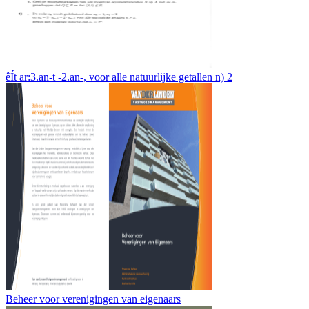
êÍt ar:3.an-t -2.an-, voor alle natuurlijke getallen n) 2
Beheer voor verenigingen van eigenaars