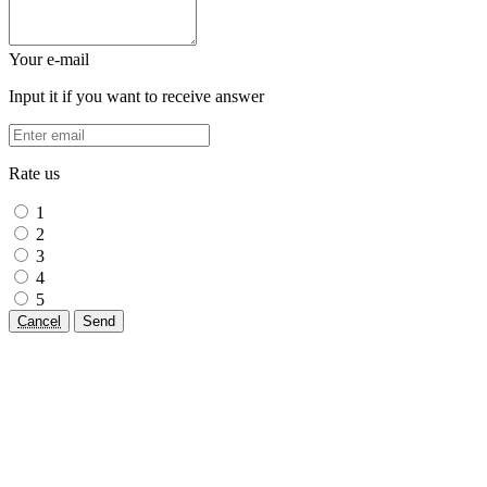
Your e-mail
Input it if you want to receive answer
Rate us
1
2
3
4
5
Cancel
Send