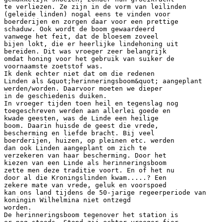
te verliezen. Ze zijn in de vorm van leilinden
(geleide linden) nogal eens te vinden voor
boerderijen en zorgen daar voor een prettige
schaduw. Ook wordt de boom gewaardeerd
vanwege het feit, dat de bloesem zoveel
bijen lokt, die er heerlijke lindehoning uit
bereiden. Dit was vroeger zeer belangrijk
omdat honing voor het gebruik van suiker de
voornaamste zoetstof was.
Ik denk echter niet dat om die redenen
Linden als &quot;herinneringsboom&quot; aangeplant
werden/worden. Daarvoor moeten we dieper
in de geschiedenis duiken.
In vroeger tijden toen heil en tegenslag nog
toegeschreven werden aan allerlei goede en
kwade geesten, was de Linde een heilige
boom. Daarin huisde de geest die vrede,
bescherming en liefde bracht. Bij veel
boerderijen, huizen, op pleinen etc. werden
dan ook Linden aangeplant om zich te
verzekeren van haar bescherming. Door het
kiezen van een Linde als herinneringsboom
zette men deze traditie voort. En of het nu
door al die Kroningslinden kwam.....? Een
zekere mate van vrede, geluk en voorspoed
kan ons land tijdens de 50-jarige regeerperiode van
koningin Wilhelmina niet ontzegd
worden.
De herinneringsboom tegenover het station is