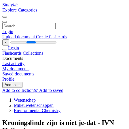
Study
lib
Explore Categories
Login
Upload document
Create flashcards
×
Login
Flashcards
Collections
Documents
Last activity
My documents
Saved documents
Profile
Add to ...
Add to collection(s)
Add to saved
Wetenschap
Milieuwetenschappen
Environmental Chemistry
Kroningslinde zijn is niet je-dat - IVN