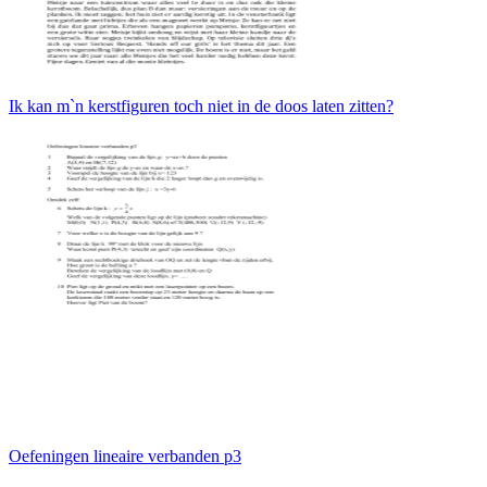
Ik kan m`n kerstfiguren toch niet in de doos laten zitten?
Oefeningen lineaire verbanden p3