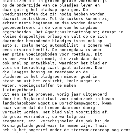
bladluizen die in groten getale voornamelijk
op de onderzijde van de blaadjes leven en
daar gulzig het bladsap opzuigen. De
voedingsstoffen die zij nodig hebben worden
daaruit onttrokken. Met de suikers kunnen zij
echter niets beginnen en die worden daarom
geconcentreerd in de vorm van honingdauw
afgescheiden. Dat &quot;suikerwater&quot; druipt in
kleine druppeltjes omlaag en valt op de zich
daaronder bevindende blaadjes (soms ook op
auto's, zoals menig automobilist 's zomers wel
eens ervaren heeft). De honingdauw is weer
een prima voedingsbodem voor roetdauw. Dit
is een zwarte schimmel, die zich daar dan
ook snel op ontwikkelt, waardoor het blad er
vies en teerachtig zwart gaat uitzien. Door
die laagjes honing en roetdauw op de
bladeren is het bladgroen minder goed in
staat om uit het zonlicht, koolzuurgas en
water, voedingsstoffen te maken
(fotosynthese).
Uit een serie proeven, vorig jaar uitgevoerd
door het Rijksinstituut voor onderzoek in bosen
landschapsbouw &quot;De Dorschkamp&quot;, kwam
naar voren dat de Linden daardoor danig
verzwakt worden. Het blad valt voortijdig af,
de groei vermindert, de wortelgroei
stagneert, etc. Verschijnselen die ook bij de
Kroningslinde goed waar te nemen zijn. Thuis
heb ik het ongerief onder de stereomicroscoop nog eens