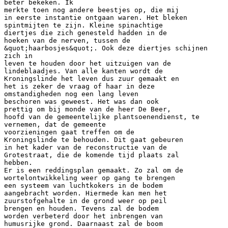
beter bekeken. Ik
merkte toen nog andere beestjes op, die mij
in eerste instantie ontgaan waren. Het bleken
spintmijten te zijn. Kleine spinachtige
diertjes die zich genesteld hadden in de
hoeken van de nerven, tussen de
&quot;haarbosjes&quot;. Ook deze diertjes schijnen
zich in
leven te houden door het uitzuigen van de
lindeblaadjes. Van alle kanten wordt de
Kroningslinde het leven dus zuur gemaakt en
het is zeker de vraag of haar in deze
omstandigheden nog een lang leven
beschoren was geweest. Het was dan ook
prettig om bij monde van de heer De Beer,
hoofd van de gemeentelijke plantsoenendienst, te
vernemen, dat de gemeente
voorzieningen gaat treffen om de
Kroningslinde te behouden. Dit gaat gebeuren
in het kader van de reconstructie van de
Grotestraat, die de komende tijd plaats zal
hebben.
Er is een reddingsplan gemaakt. Zo zal om de
wortelontwikkeling weer op gang te brengen
een systeem van luchtkokers in de bodem
aangebracht worden. Hiermede kan men het
zuurstofgehalte in de grond weer op peil
brengen en houden. Tevens zal de bodem
worden verbeterd door het inbrengen van
humusrijke grond. Daarnaast zal de boom