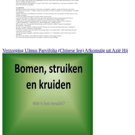
Verzorging Ulmus Parvifolia (Chinese Iep) Afkomstig uit Azië Hij