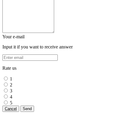
Your e-mail
Input it if you want to receive answer
Rate us
1
2
3
4
5
Cancel
Send