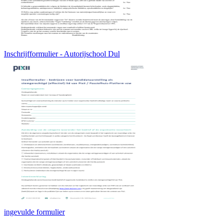
Inschrijfformulier - Autorijschool Dul
ingevulde formulier