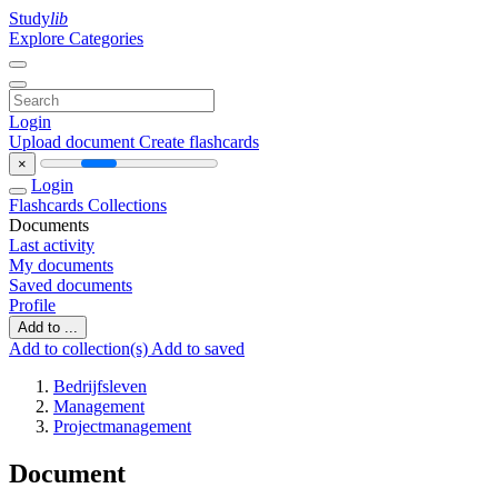
Study
lib
Explore Categories
Login
Upload document
Create flashcards
×
Login
Flashcards
Collections
Documents
Last activity
My documents
Saved documents
Profile
Add to ...
Add to collection(s)
Add to saved
Bedrijfsleven
Management
Projectmanagement
Document