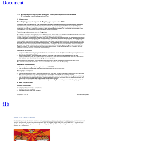
Document
f1b