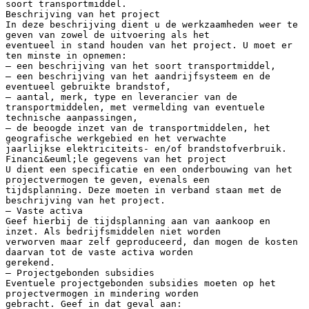
soort transportmiddel.
Beschrijving van het project
In deze beschrijving dient u de werkzaamheden weer te
geven van zowel de uitvoering als het
eventueel in stand houden van het project. U moet er
ten minste in opnemen:
– een beschrijving van het soort transportmiddel,
– een beschrijving van het aandrijfsysteem en de
eventueel gebruikte brandstof,
– aantal, merk, type en leverancier van de
transportmiddelen, met vermelding van eventuele
technische aanpassingen,
– de beoogde inzet van de transportmiddelen, het
geografische werkgebied en het verwachte
jaarlijkse elektriciteits- en/of brandstofverbruik.
Financi&euml;le gegevens van het project
U dient een specificatie en een onderbouwing van het
projectvermogen te geven, evenals een
tijdsplanning. Deze moeten in verband staan met de
beschrijving van het project.
– Vaste activa
Geef hierbij de tijdsplanning aan van aankoop en
inzet. Als bedrijfsmiddelen niet worden
verworven maar zelf geproduceerd, dan mogen de kosten
daarvan tot de vaste activa worden
gerekend.
– Projectgebonden subsidies
Eventuele projectgebonden subsidies moeten op het
projectvermogen in mindering worden
gebracht. Geef in dat geval aan: