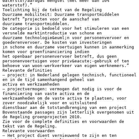
waterstof/aardgas mengsel (met meer dan 10%
waterstof).”
Toelichting bij de tekst van de Regeling
Duurzame mobiliteit: Duurzame transportmiddelen
betreft “projecten voor de aanschaf van
duurzame transportmiddelen.
De categorie is bedoeld voor het stimuleren van een
versnelde marktintroductie van schone en
duurzame technologie&euml;n voor personenvervoer en
goederenvervoer. De kosten van investeringen
in schone en duurzame voertuigen kunnen in aanmerking
komen voor groenfinanciering indien
het openbaar personenvervoer betreft, dus geen
personenvoertuigen voor priv&eacute;-gebruik of ten
behoeve van woon-werkverkeer van eigen werknemers.”
Relevante definities
– project: in Nederland gelegen technisch, functioneel
en in de tijd samenhangend geheel van
activa en werkzaamheden
– projectvermogen: vermogen dat nodig is voor de
financiering van vaste activa en de
werkzaamheden om de vaste activa te plaatsen, voor
zover noodzakelijk voor en uitsluitend
dienstbaar aan de totstandbrenging van een project
Bovenstaande passages zijn letterlijk overgenomen uit
de Regeling groenprojecten 2010.
Zie voor de complete definities en voorwaarden de
tekst van de Regeling.
Relevante voorwaarden
– Het project dient vernieuwend te zijn en ten