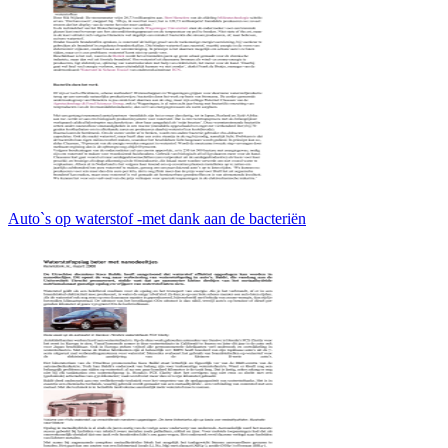
Auto`s op waterstof -met dank aan de bacteriën