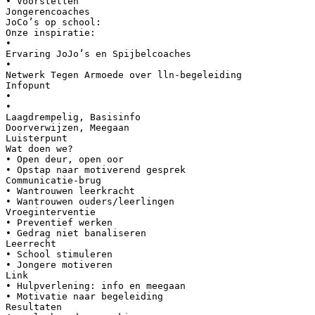
• Voorstellen
Jongerencoaches
JoCo’s op school:
Onze inspiratie:
•
Ervaring JoJo’s en Spijbelcoaches
•
Netwerk Tegen Armoede over lln-begeleiding
Infopunt
•
•
Laagdrempelig, Basisinfo
Doorverwijzen, Meegaan
Luisterpunt
Wat doen we?
• Open deur, open oor
• Opstap naar motiverend gesprek
Communicatie-brug
• Wantrouwen leerkracht
• Wantrouwen ouders/leerlingen
Vroeginterventie
• Preventief werken
• Gedrag niet banaliseren
Leerrecht
• School stimuleren
• Jongere motiveren
Link
• Hulpverlening: info en meegaan
• Motivatie naar begeleiding
Resultaten