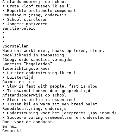
Afstandsonderwijs op school
• Grote kloof tussen lk en ll
• Beperkte emotionele component
Remedi&euml;ring, onderwijs
• School stimuleren
• Jongere motiveren
Sanctie-beleid
•
•
•
Voorstellen
Nadelen: werkt niet, haaks op leren, sfeer,
ongelijkheid in toepassing
2&deg; orde-sancties vermijden
Sancties “begeleiden”
Tweerichtingsverkeer
• Luister-ondersteuning lk en ll
• Luistertijd
Ruimte en tijd
• Slow is fast with people, fast is slow
• Tijdswinst boeken door gesprekstijd
Afstandsonderwijs op school
• Sfeer is emotie is essentieel
• Tussen kil en warm zit een breed palet
Remedi&euml;ring, onderwijs
• Ondersteuning voor het leerproces (ipv inhoud)
• Succes-ervaring cre&euml;ren en ondersteunen
Dank voor de aandacht…
en nu…