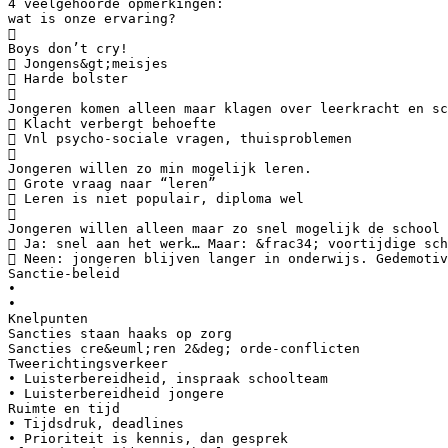
4 veelgehoorde opmerkingen:
wat is onze ervaring?

Boys don’t cry!
 Jongens&gt;meisjes
 Harde bolster

Jongeren komen alleen maar klagen over leerkracht en sc
 Klacht verbergt behoefte
 Vnl psycho-sociale vragen, thuisproblemen

Jongeren willen zo min mogelijk leren.
 Grote vraag naar “leren”
 Leren is niet populair, diploma wel

Jongeren willen alleen maar zo snel mogelijk de school 
 Ja: snel aan het werk… Maar: &frac34; voortijdige sch
 Neen: jongeren blijven langer in onderwijs. Gedemotiv
Sanctie-beleid
•
•
Knelpunten
Sancties staan haaks op zorg
Sancties cre&euml;ren 2&deg; orde-conflicten
Tweerichtingsverkeer
• Luisterbereidheid, inspraak schoolteam
• Luisterbereidheid jongere
Ruimte en tijd
• Tijdsdruk, deadlines
• Prioriteit is kennis, dan gesprek