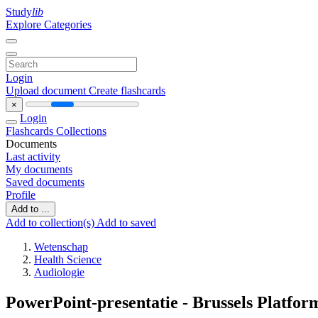
Study
lib
Explore Categories
Login
Upload document
Create flashcards
×
Login
Flashcards
Collections
Documents
Last activity
My documents
Saved documents
Profile
Add to ...
Add to collection(s)
Add to saved
Wetenschap
Health Science
Audiologie
PowerPoint-presentatie - Brussels Platfo