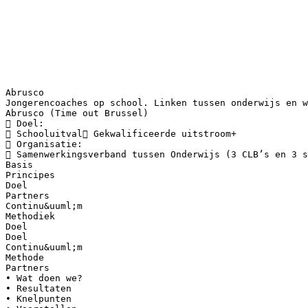
Abrusco
Jongerencoaches op school. Linken tussen onderwijs en w
Abrusco (Time out Brussel)
 Doel:
 Schooluitval Gekwalificeerde uitstroom+
 Organisatie:
 Samenwerkingsverband tussen Onderwijs (3 CLB’s en 3 s
Basis
Principes
Doel
Partners
Continu&uuml;m
Methodiek
Doel
Doel
Continu&uuml;m
Methode
Partners
• Wat doen we?
• Resultaten
• Knelpunten