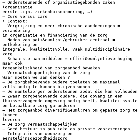
– Ondersteunende of organisatiegebonden zaken
(organisatie
eerste lijn, ziekenhuisnormering, …)
– Cure versus care
• Context:
– Vergrijzing en meer chronische aandoeningen =
verandering
in organisatie en financiering van de zorg
– Noden van pati&euml;nt/gebruiker centraal =
ontkokering en
integrale, kwaliteitsvolle, vaak multidisciplinaire
zorg
– Schaarste aan middelen = effici&euml;ntieverhoging
maar ook
toegankelijkheid van zorgaanbod bewaken
– Vermaatschappelijking van de zorg
Waar moeten we aan denken ?
– De zorgbehoevende oudere toelaten om maximaal
zelfstandig te kunnen blijven wonen
– De mantelzorger ondersteunen zodat die kan volhouden
– Zwaar zorgbehoevende oudere, die opvang in een
thuisvervangende omgeving nodig heeft, kwaliteitsvolle
en betaalbare zorg garanderen
– Het zorgaanbod diversifi&euml;ren om gepaste zorg te
kunnen
leveren
– De zorg vermaatschappelijken
– Goed bestuur in publieke en private voorzieningen
– Integratie van woonzorg en
eerstelijnsgezondheidszorg