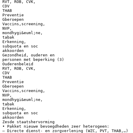
RVT, ROB, CVK,
CDV
THAB
Preventie
Gberoepen
Vaccins,screening,
NVP,
mondhygi&euml;ne,
tabak
Erkenning,
subquota en soc
akkoorden
Gezondheid, ouderen en
personen met beperking (3)
Ouderenbeleid
RVT, ROB, CVK,
CDV
THAB
Preventie
Gberoepen
Vaccins,screening,
NVP,
mondhygi&euml;ne,
tabak
Erkenning,
subquota en soc
akkoorden
Zesde staatshervorming
• Pakket nieuwe bevoegdheden zeer heterogeen:
– Directe dienst- en zorgverlening (WZC, PVT, THAB,…)