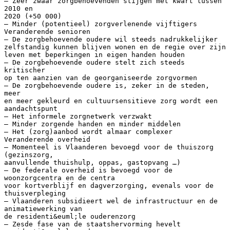
– Zeer zwaar zorgbehoevenden stijgen met kwart tussen
2010 en
2020 (+50 000)
– Minder (potentieel) zorgverlenende vijftigers
Veranderende senioren
– De zorgbehoevende oudere wil steeds nadrukkelijker
zelfstandig kunnen blijven wonen en de regie over zijn
leven met beperkingen in eigen handen houden
– De zorgbehoevende oudere stelt zich steeds
kritischer
op ten aanzien van de georganiseerde zorgvormen
– De zorgbehoevende oudere is, zeker in de steden,
meer
en meer gekleurd en cultuursensitieve zorg wordt een
aandachtspunt
– Het informele zorgnetwerk verzwakt
– Minder zorgende handen en minder middelen
– Het (zorg)aanbod wordt almaar complexer
Veranderende overheid
– Momenteel is Vlaanderen bevoegd voor de thuiszorg
(gezinszorg,
aanvullende thuishulp, oppas, gastopvang …)
– De federale overheid is bevoegd voor de
woonzorgcentra en de centra
voor kortverblijf en dagverzorging, evenals voor de
thuisverpleging
– Vlaanderen subsidieert wel de infrastructuur en de
animatiewerking van
de residenti&euml;le ouderenzorg
– Zesde fase van de staatshervorming hevelt