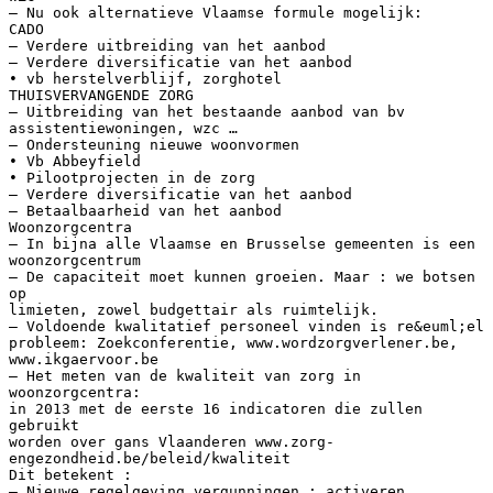
– Nu ook alternatieve Vlaamse formule mogelijk:
CADO
– Verdere uitbreiding van het aanbod
– Verdere diversificatie van het aanbod
• vb herstelverblijf, zorghotel
THUISVERVANGENDE ZORG
– Uitbreiding van het bestaande aanbod van bv
assistentiewoningen, wzc …
– Ondersteuning nieuwe woonvormen
• Vb Abbeyfield
• Pilootprojecten in de zorg
– Verdere diversificatie van het aanbod
– Betaalbaarheid van het aanbod
Woonzorgcentra
– In bijna alle Vlaamse en Brusselse gemeenten is een
woonzorgcentrum
– De capaciteit moet kunnen groeien. Maar : we botsen
op
limieten, zowel budgettair als ruimtelijk.
– Voldoende kwalitatief personeel vinden is re&euml;el
probleem: Zoekconferentie, www.wordzorgverlener.be,
www.ikgaervoor.be
– Het meten van de kwaliteit van zorg in
woonzorgcentra:
in 2013 met de eerste 16 indicatoren die zullen
gebruikt
worden over gans Vlaanderen www.zorg-
engezondheid.be/beleid/kwaliteit
Dit betekent :
– Nieuwe regelgeving vergunningen : activeren