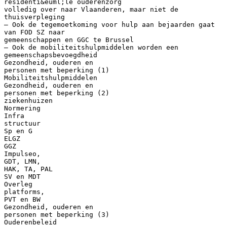
residenti&euml;le ouderenzorg
volledig over naar Vlaanderen, maar niet de
thuisverpleging
– Ook de tegemoetkoming voor hulp aan bejaarden gaat
van FOD SZ naar
gemeenschappen en GGC te Brussel
– Ook de mobiliteitshulpmiddelen worden een
gemeenschapsbevoegdheid
Gezondheid, ouderen en
personen met beperking (1)
Mobiliteitshulpmiddelen
Gezondheid, ouderen en
personen met beperking (2)
ziekenhuizen
Normering
Infra
structuur
Sp en G
ELGZ
GGZ
Impulseo,
GDT, LMN,
HAK, TA, PAL
SV en MDT
Overleg
platforms,
PVT en BW
Gezondheid, ouderen en
personen met beperking (3)
Ouderenbeleid