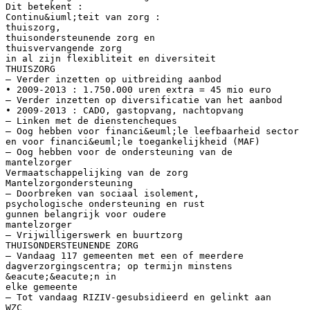
Dit betekent :
Continu&iuml;teit van zorg :
thuiszorg,
thuisondersteunende zorg en
thuisvervangende zorg
in al zijn flexibliteit en diversiteit
THUISZORG
– Verder inzetten op uitbreiding aanbod
• 2009-2013 : 1.750.000 uren extra = 45 mio euro
– Verder inzetten op diversificatie van het aanbod
• 2009-2013 : CADO, gastopvang, nachtopvang
– Linken met de dienstencheques
– Oog hebben voor financi&euml;le leefbaarheid sector
en voor financi&euml;le toegankelijkheid (MAF)
– Oog hebben voor de ondersteuning van de
mantelzorger
Vermaatschappelijking van de zorg
Mantelzorgondersteuning
– Doorbreken van sociaal isolement,
psychologische ondersteuning en rust
gunnen belangrijk voor oudere
mantelzorger
– Vrijwilligerswerk en buurtzorg
THUISONDERSTEUNENDE ZORG
– Vandaag 117 gemeenten met een of meerdere
dagverzorgingscentra; op termijn minstens
&eacute;&eacute;n in
elke gemeente
– Tot vandaag RIZIV-gesubsidieerd en gelinkt aan
WZC