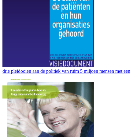
drie pleidooien aan de politiek van ruim 5 miljoen mensen met een