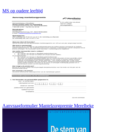
MS op oudere leeftijd
Aanvraagformulier Mantelzorgpremie Merelbeke