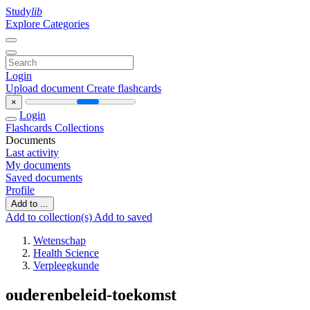
Study
lib
Explore Categories
Login
Upload document
Create flashcards
×
Login
Flashcards
Collections
Documents
Last activity
My documents
Saved documents
Profile
Add to ...
Add to collection(s)
Add to saved
Wetenschap
Health Science
Verpleegkunde
ouderenbeleid-toekomst