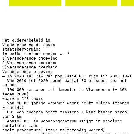
Het ouderenbeleid in
Vlaanderen na de zesde
staatshervorming
In welke context spelen we ?
1)Veranderende omgeving
2)Veranderende senioren
3)Veranderende overheid
Veranderende omgeving
– In 2020 zal 21% van populatie 65+ zijn (in 2005 18%)
– Van 2010 tot 2020 neemt aantal 80-plussers toe met
84 000
– 100 000 personen met dementie in Vlaanderen (+ 30%
tegen 2020)
waarvan 2/3 thuis
– Van 80-89 jarige vrouwen woont helft alleen (mannen
&frac14;)
– 60% van ouderen heeft minstens 1 kind binnen straal
van 5 km
– Aantal 85+ in woonzorgcentrum stijgt in absolute
aantallen, maar
daalt procentueel (meer zelfstandig wonend)