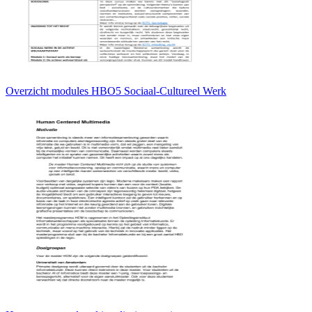
Overzicht modules HBO5 Sociaal-Cultureel Werk