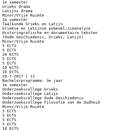
1e semester
Grieks drama
Latijns drama
Minor/Vrije Ruimte
2e semester
Taalkunde Grieks en Latijn
Griekse en Latijnse po&euml;zieanalyse
Historiografische en documentaire teksten
(Oude Geschiedenis, Grieks, Latijn)
Minor/Vrije Ruimte
5 ECTS
5 ECTS
20 ECTS
5 ECTS
5 ECTS
10 ECTS
10 ECTS
20-7-2017 | 12
Bachelorprogramma: 3e jaar
1e semester
Onderzoekscollege Grieks
Onderzoekscollege Latijn
Onderzoekscollege Oude Geschiedenis
Onderzoekscollege Filosofie van de Oudheid
Minor/Vrije Ruimte
5 ECTS
5 ECTS
5 ECTS
5 ECTS
10 ECTS