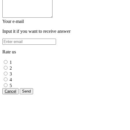
Your e-mail
Input it if you want to receive answer
Rate us
1
2
3
4
5
Cancel
Send