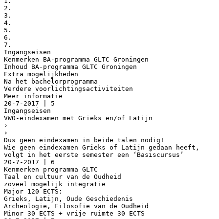
1.
2.
3.
4.
5.
6.
7.
Ingangseisen
Kenmerken BA-programma GLTC Groningen
Inhoud BA-programma GLTC Groningen
Extra mogelijkheden
Na het bachelorprogramma
Verdere voorlichtingsactiviteiten
Meer informatie
20-7-2017 | 5
Ingangseisen
VWO-eindexamen met Grieks en/of Latijn
›
›
Dus geen eindexamen in beide talen nodig!
Wie geen eindexamen Grieks of Latijn gedaan heeft,
volgt in het eerste semester een ‘Basiscursus’
20-7-2017 | 6
Kenmerken programma GLTC
Taal en cultuur van de Oudheid
zoveel mogelijk integratie
Major 120 ECTS:
Grieks, Latijn, Oude Geschiedenis
Archeologie, Filosofie van de Oudheid
Minor 30 ECTS + vrije ruimte 30 ECTS