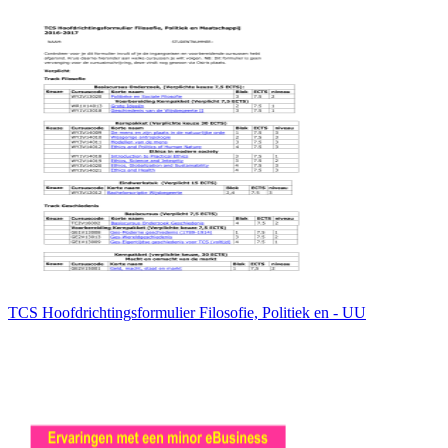
TCS Hoofdrichtingsformulier Filosofie, Politiek en - UU