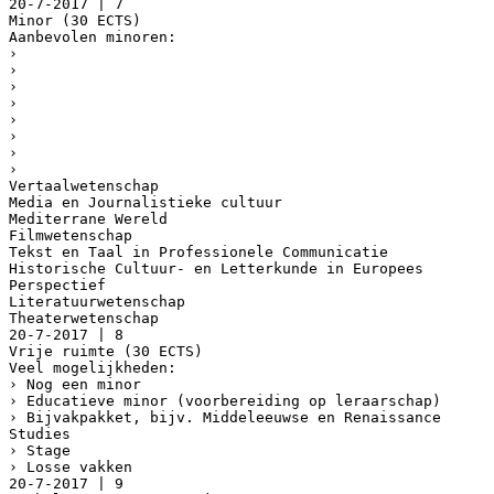
20-7-2017 | 7
Minor (30 ECTS)
Aanbevolen minoren:
›
›
›
›
›
›
›
›
Vertaalwetenschap
Media en Journalistieke cultuur
Mediterrane Wereld
Filmwetenschap
Tekst en Taal in Professionele Communicatie
Historische Cultuur- en Letterkunde in Europees
Perspectief
Literatuurwetenschap
Theaterwetenschap
20-7-2017 | 8
Vrije ruimte (30 ECTS)
Veel mogelijkheden:
› Nog een minor
› Educatieve minor (voorbereiding op leraarschap)
› Bijvakpakket, bijv. Middeleeuwse en Renaissance
Studies
› Stage
› Losse vakken
20-7-2017 | 9