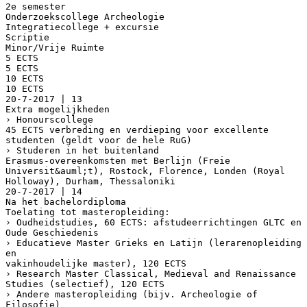
2e semester
Onderzoekscollege Archeologie
Integratiecollege + excursie
Scriptie
Minor/Vrije Ruimte
5 ECTS
5 ECTS
10 ECTS
10 ECTS
20-7-2017 | 13
Extra mogelijkheden
› Honourscollege
45 ECTS verbreding en verdieping voor excellente
studenten (geldt voor de hele RuG)
› Studeren in het buitenland
Erasmus-overeenkomsten met Berlijn (Freie
Universit&auml;t), Rostock, Florence, Londen (Royal
Holloway), Durham, Thessaloniki
20-7-2017 | 14
Na het bachelordiploma
Toelating tot masteropleiding:
› Oudheidstudies, 60 ECTS: afstudeerrichtingen GLTC en
Oude Geschiedenis
› Educatieve Master Grieks en Latijn (lerarenopleiding
en
vakinhoudelijke master), 120 ECTS
› Research Master Classical, Medieval and Renaissance
Studies (selectief), 120 ECTS
› Andere masteropleiding (bijv. Archeologie of
Filosofie)