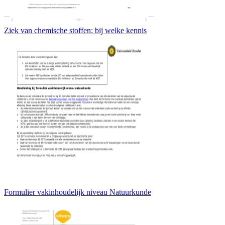
Ziek van chemische stoffen: bij welke kennis
Formulier vakinhoudelijk niveau Natuurkunde