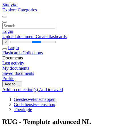
Study
lib
Explore Categories
Login
Upload document
Create flashcards
×
Login
Flashcards
Collections
Documents
Last activity
My documents
Saved documents
Profile
Add to ...
Add to collection(s)
Add to saved
Geesteswetenschappen
Godsdienstwetenschap
Theologie
RUG - Template advanced NL