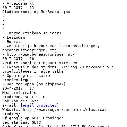
› Arbeidsmarkt
20-7-2017 | 15
Studievereniging Bor&eacute;as
›
›
›
›
- Introductiekamp 1e-jaars
- Lezingen
- Borrels
- Gezamenlijk bezoek van tentoonstellingen,
theateruitvoeringen, etc.
› http://www.boreasgroningen.nl/
20-7-2017 | 16
Verdere voorlichtingsactiviteiten
› E&eacute;n dag student: vrijdag 29 november a.s.
proefcolleges in alle vakken
› Open dag op locatie
proefcolleges
› Dag meelopen (na afspraak)
20-7-2017 | 17
Meer informatie
Studieadviseur GLTC
Bob van der Borg
e-mail:
[email protected]
Website: http://www.rug.nl/bachelors/classical-
studies/
Of google op GLTC Groningen
Secretariaat GLTC
Oude Kijk in ’t Jatstraat 26, 9712 EK Groningen