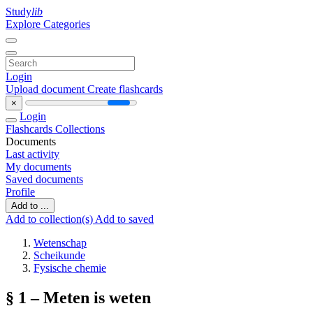
Study
lib
Explore Categories
Login
Upload document
Create flashcards
×
Login
Flashcards
Collections
Documents
Last activity
My documents
Saved documents
Profile
Add to ...
Add to collection(s)
Add to saved
Wetenschap
Scheikunde
Fysische chemie
§ 1 – Meten is weten