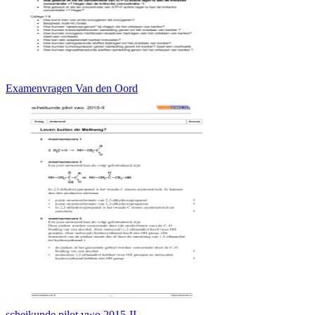
Examenvragen Van den Oord
scheikunde pilot vwo 2015-II