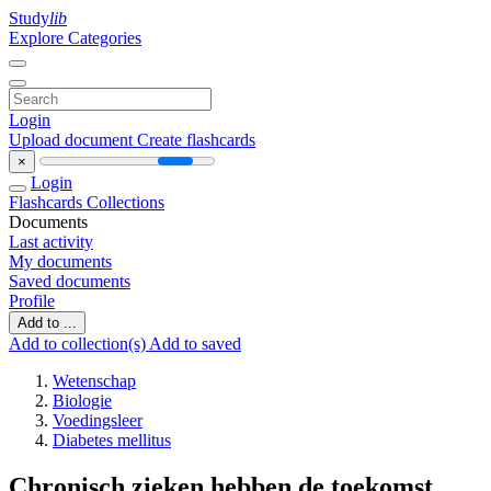
Study
lib
Explore Categories
Login
Upload document
Create flashcards
×
Login
Flashcards
Collections
Documents
Last activity
My documents
Saved documents
Profile
Add to ...
Add to collection(s)
Add to saved
Wetenschap
Biologie
Voedingsleer
Diabetes mellitus
Chronisch zieken hebben de toekomst