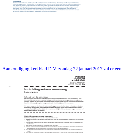
Aankondiging kerkblad D.V. zondag 22 januari 2017 zal er een