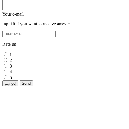
Your e-mail
Input it if you want to receive answer
Rate us
1
2
3
4
5
Cancel
Send