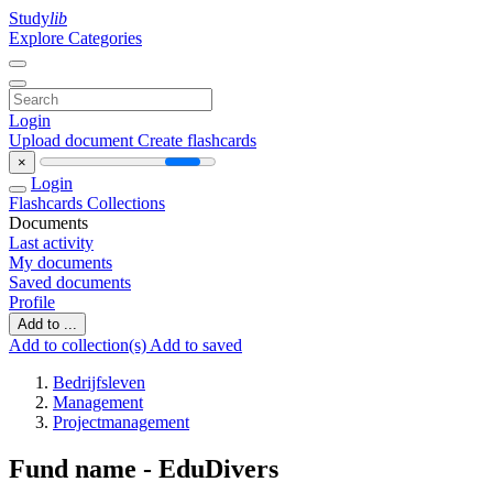
Study
lib
Explore Categories
Login
Upload document
Create flashcards
×
Login
Flashcards
Collections
Documents
Last activity
My documents
Saved documents
Profile
Add to ...
Add to collection(s)
Add to saved
Bedrijfsleven
Management
Projectmanagement
Fund name - EduDivers