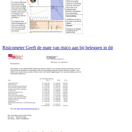
Risicometer Geeft de mate van risico aan bij beleggen in dit