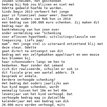
zouden scheiden, het geschonken
bedrag bij Rob zou blijven en niet met
Odette gedeeld hoefde te worden.
Sinds begin 2013 verkeert het jonge
paar in financieel zwaar weer. Daarom
willen de ouders van Rob hun in 2014
een bedrag van 100.000 euro schenken. Zij maken dit
bedrag naar de
bankrekening van hun zoon over
onder vermelding van “Schenking
voor aflossen hypotheek; uitsluitingsclausule van
toepassing. Liefs pap/
mam”. Het jonge stel is uiteraard ontzettend blij met
deze steun. Odette
gaat direct na ontvangst van dit
bedrag met een zelfgebakken appeltaart en een mooie
bos bloemen bij
haar schoonouders langs om hen te
bedanken. Maar zonder dat iemand
zich dit realiseerde, schuilen er ook in
dit fiscale gras een aantal adders. Ik
bespreek er enkele.
Eerdere verhoogde schenking?
Het bedrag dat ouders jaarlijks aan
hun kind mogen schenken, wordt
eenmalig tussen het 18e en het 40e
levensjaar van het kind verhoogd. Dat
verhoogde bedrag mag in datzelfde
kalenderjaar met een bedrag van dik
26.000 euro worden verhoogd, mits