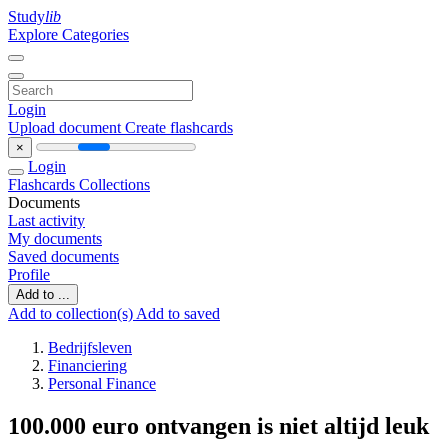
Study
lib
Explore Categories
Login
Upload document
Create flashcards
×
Login
Flashcards
Collections
Documents
Last activity
My documents
Saved documents
Profile
Add to ...
Add to collection(s)
Add to saved
Bedrijfsleven
Financiering
Personal Finance
100.000 euro ontvangen is niet altijd leuk