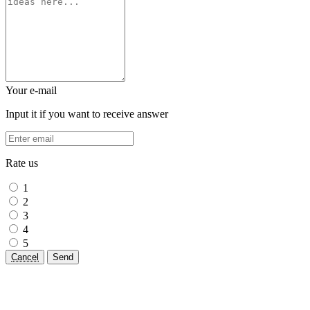
Your e-mail
Input it if you want to receive answer
Rate us
1
2
3
4
5
Cancel
Send