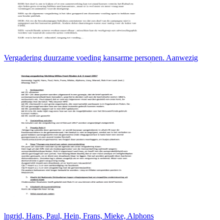
Vergadering duurzame voeding kansarme personen. Aanwezig
lngrid, Hans, Paul, Hein, Frans, Mieke, Alphons