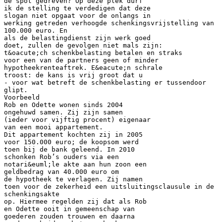
de spot gedreven? Op deze plek durf
ik de stelling te verdedigen dat deze
slogan niet opgaat voor de onlangs in
werking getreden verhoogde schenkingsvrijstelling van
100.000 euro. En
als de belastingdienst zijn werk goed
doet, zullen de gevolgen niet mals zijn:
t&oacute;ch schenkbelasting betalen en straks
voor een van de partners geen of minder
hypotheekrenteaftrek. E&eacute;n schrale
troost: de kans is vrij groot dat u
- voor wat betreft de schenkbelasting er tussendoor
glipt.
Voorbeeld
Rob en Odette wonen sinds 2004
ongehuwd samen. Zij zijn samen
(ieder voor vijftig procent) eigenaar
van een mooi appartement.
Dit appartement kochten zij in 2005
voor 150.000 euro; de koopsom werd
toen bij de bank geleend. In 2010
schonken Rob’s ouders via een
notari&euml;le akte aan hun zoon een
geldbedrag van 40.000 euro om
de hypotheek te verlagen. Zij namen
toen voor de zekerheid een uitsluitingsclausule in de
schenkingsakte
op. Hiermee regelden zij dat als Rob
en Odette ooit in gemeenschap van
goederen zouden trouwen en daarna