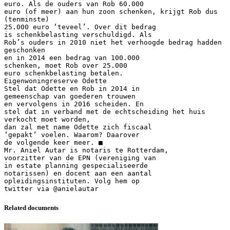
euro. Als de ouders van Rob 60.000
euro (of meer) aan hun zoon schenken, krijgt Rob dus
(tenminste)
25.000 euro ‘teveel’. Over dit bedrag
is schenkbelasting verschuldigd. Als
Rob’s ouders in 2010 niet het verhoogde bedrag hadden
geschonken
en in 2014 een bedrag van 100.000
schenken, moet Rob over 25.000
euro schenkbelasting betalen.
Eigenwoningreserve Odette
Stel dat Odette en Rob in 2014 in
gemeenschap van goederen trouwen
en vervolgens in 2016 scheiden. En
stel dat in verband met de echtscheiding het huis
verkocht moet worden,
dan zal met name Odette zich fiscaal
‘gepakt’ voelen. Waarom? Daarover
de volgende keer meer. ■
Mr. Aniel Autar is notaris te Rotterdam,
voorzitter van de EPN (vereniging van
in estate planning gespecialiseerde
notarissen) en docent aan een aantal
opleidingsinstituten. Volg hem op
Related documents