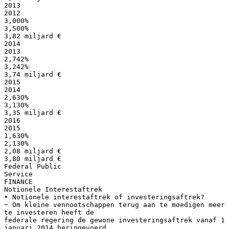
2013
2012
3,000%
3,500%
3,82 miljard €
2014
2013
2,742%
3,242%
3,74 miljard €
2015
2014
2,630%
3,130%
3,35 miljard €
2016
2015
1,630%
2,130%
2,08 miljard €
3,80 miljard €
Federal Public
Service
FINANCE
Notionele Interestaftrek
• Notionele interestaftrek of investeringsaftrek?
− Om kleine vennootschappen terug aan te moedigen meer
te investeren heeft de
federale regering de gewone investeringsaftrek vanaf 1
januari 2014 heringevoerd.