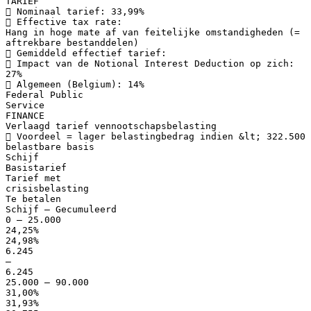
TARIEF
 Nominaal tarief: 33,99%
 Effective tax rate:
Hang in hoge mate af van feitelijke omstandigheden (=
aftrekbare bestanddelen)
 Gemiddeld effectief tarief:
 Impact van de Notional Interest Deduction op zich:
27%
 Algemeen (Belgium): 14%
Federal Public
Service
FINANCE
Verlaagd tarief vennootschapsbelasting
 Voordeel = lager belastingbedrag indien &lt; 322.500
belastbare basis
Schijf
Basistarief
Tarief met
crisisbelasting
Te betalen
Schijf – Gecumuleerd
0 – 25.000
24,25%
24,98%
6.245
–
6.245
25.000 – 90.000
31,00%
31,93%