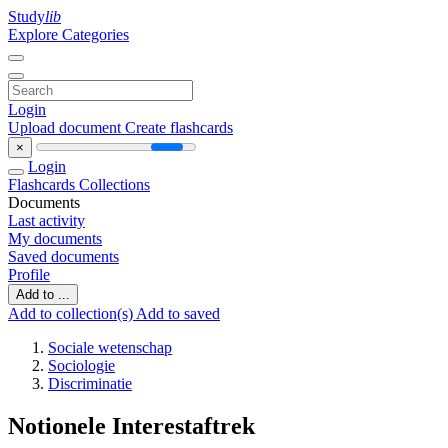
Study
lib
Explore Categories
Login
Upload document
Create flashcards
×
Login
Flashcards
Collections
Documents
Last activity
My documents
Saved documents
Profile
Add to ...
Add to collection(s)
Add to saved
Sociale wetenschap
Sociologie
Discriminatie
Notionele Interestaftrek