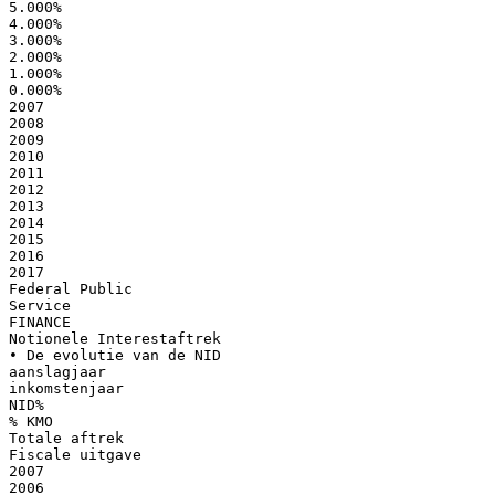
5.000%
4.000%
3.000%
2.000%
1.000%
0.000%
2007
2008
2009
2010
2011
2012
2013
2014
2015
2016
2017
Federal Public
Service
FINANCE
Notionele Interestaftrek
• De evolutie van de NID
aanslagjaar
inkomstenjaar
NID%
% KMO
Totale aftrek
Fiscale uitgave
2007
2006