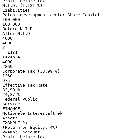
Profit before tax
N.I.D. (1,131 %)
Liabilities
Patent development center Share Capital
100 000
100 000
Before N.I.D.
After N.I.D
4000
4000
/
- 1131
Taxable
4000
2869
Corporate Tax (33,99 %)
1360
975
Effective Tax Rate
33,99 %
24,37 %
Federal Public
Service
FINANCE
Notionele Interestaftrek
Assets
EXAMPLE 2:
(Return on Equity: 4%)
P&amp;L Account
Profit before tax