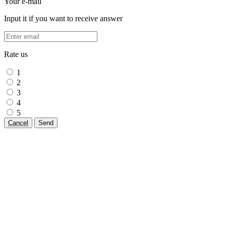
Your e-mail
Input it if you want to receive answer
Rate us
1
2
3
4
5
Cancel
Send