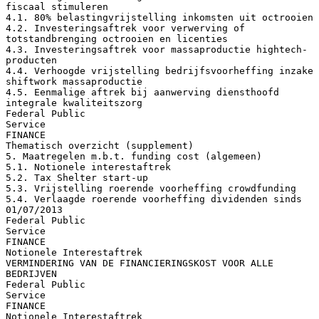
fiscaal stimuleren
4.1. 80% belastingvrijstelling inkomsten uit octrooien
4.2. Investeringsaftrek voor verwerving of
totstandbrenging octrooien en licenties
4.3. Investeringsaftrek voor massaproductie hightech-
producten
4.4. Verhoogde vrijstelling bedrijfsvoorheffing inzake
shiftwork massaproductie
4.5. Eenmalige aftrek bij aanwerving diensthoofd
integrale kwaliteitszorg
Federal Public
Service
FINANCE
Thematisch overzicht (supplement)
5. Maatregelen m.b.t. funding cost (algemeen)
5.1. Notionele interestaftrek
5.2. Tax Shelter start-up
5.3. Vrijstelling roerende voorheffing crowdfunding
5.4. Verlaagde roerende voorheffing dividenden sinds
01/07/2013
Federal Public
Service
FINANCE
Notionele Interestaftrek
VERMINDERING VAN DE FINANCIERINGSKOST VOOR ALLE
BEDRIJVEN
Federal Public
Service
FINANCE
Notionele Interestaftrek