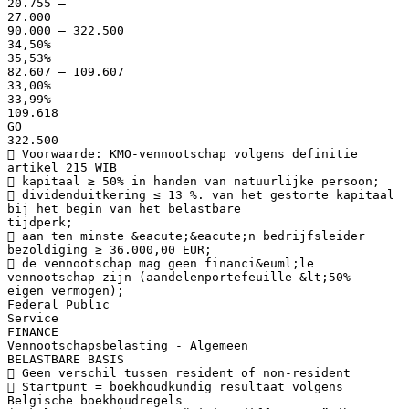
20.755 –
27.000
90.000 – 322.500
34,50%
35,53%
82.607 – 109.607
33,00%
33,99%
109.618
GO
322.500
 Voorwaarde: KMO-vennootschap volgens definitie
artikel 215 WIB
 kapitaal ≥ 50% in handen van natuurlijke persoon;
 dividenduitkering ≤ 13 %. van het gestorte kapitaal
bij het begin van het belastbare
tijdperk;
 aan ten minste &eacute;&eacute;n bedrijfsleider
bezoldiging ≥ 36.000,00 EUR;
 de vennootschap mag geen financi&euml;le
vennootschap zijn (aandelenportefeuille &lt;50%
eigen vermogen);
Federal Public
Service
FINANCE
Vennootschapsbelasting - Algemeen
BELASTBARE BASIS
 Geen verschil tussen resident of non-resident
 Startpunt = boekhoudkundig resultaat volgens
Belgische boekhoudregels