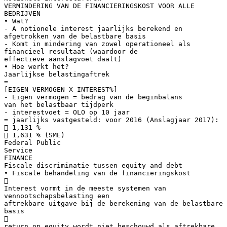
VERMINDERING VAN DE FINANCIERINGSKOST VOOR ALLE
BEDRIJVEN
• Wat?
- A notionele interest jaarlijks berekend en
afgetrokken van de belastbare basis
- Komt in mindering van zowel operationeel als
financieel resultaat (waardoor de
effectieve aanslagvoet daalt)
• Hoe werkt het?
Jaarlijkse belastingaftrek
=
[EIGEN VERMOGEN X INTEREST%]
- Eigen vermogen = bedrag van de beginbalans
van het belastbaar tijdperk
- interestvoet = OLO op 10 jaar
= jaarlijks vastgesteld: voor 2016 (Anslagjaar 2017):
 1,131 %
 1,631 % (SME)
Federal Public
Service
FINANCE
Fiscale discriminatie tussen equity and debt
• Fiscale behandeling van de financieringskost

Interest vormt in de meeste systemen van
vennootschapsbelasting een
aftrekbare uitgave bij de berekening van de belastbare
basis

return on equity wordt niet beschouwd als aftrekbare