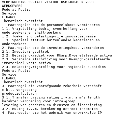
VERMINDERING SOCIALE ZEKERHEIDSBIJDRAGEN VOOR
WERKGEVERS
Federal Public
Service
FINANCE
Thematisch overzicht
1. Maatregelen die de personeelskost verminderen
1.1. Vrijstelling bedrijfsvoorheffing voor
onderzoekers en shift-werkers
1.2. Toekenning belastingvrije innovatiepremie
1.3. Speciaal statuut buitenlandse kaderleden en
onderzoekers
2. Maatregelen die de investeringskost verminderen
2.1. Investeringsaftrek
2.2. Belastingkrediet voor R&amp;D-gerelateerde activa
2.3. Versnelde afschrijving voor R&amp;D-gerelateerde
immaterieel vaste activa
2.4. Belastingvrijstelling voor regionale subsidies
Federal Public
Service
FINANCE
Thematisch overzicht
3. Maatregel die voorafgaande zekerheid verschaft
m.b.t. vergoeding
productiefactoren
3.1. Transfer pricing ruling i.v.m. arm’s length
karakter vergoeding voor intra-groep
levering van goederen en diensten en financiering
3.2. Ruling i.v.m. berekening octrooi-inkomsten
4. Maatregelen die het gebruik van ontwikkelde IP