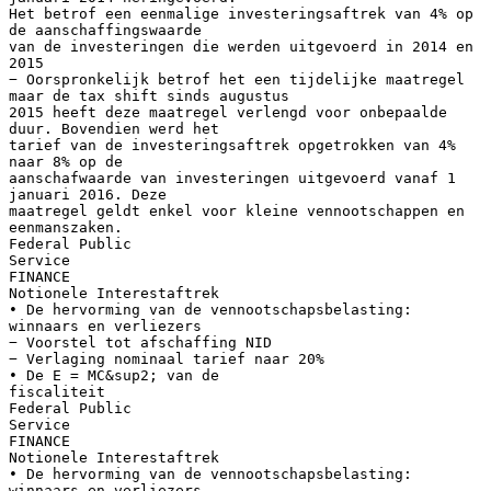
Het betrof een eenmalige investeringsaftrek van 4% op
de aanschaffingswaarde
van de investeringen die werden uitgevoerd in 2014 en
2015
− Oorspronkelijk betrof het een tijdelijke maatregel
maar de tax shift sinds augustus
2015 heeft deze maatregel verlengd voor onbepaalde
duur. Bovendien werd het
tarief van de investeringsaftrek opgetrokken van 4%
naar 8% op de
aanschafwaarde van investeringen uitgevoerd vanaf 1
januari 2016. Deze
maatregel geldt enkel voor kleine vennootschappen en
eenmanszaken.
Federal Public
Service
FINANCE
Notionele Interestaftrek
• De hervorming van de vennootschapsbelasting:
winnaars en verliezers
− Voorstel tot afschaffing NID
− Verlaging nominaal tarief naar 20%
• De E = MC&sup2; van de
fiscaliteit
Federal Public
Service
FINANCE
Notionele Interestaftrek
• De hervorming van de vennootschapsbelasting:
winnaars en verliezers