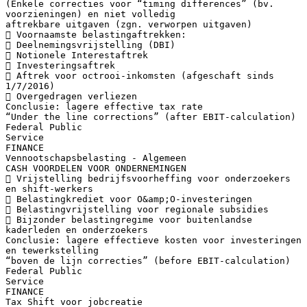
(Enkele correcties voor “timing differences” (bv.
voorzieningen) en niet volledig
aftrekbare uitgaven (zgn. verworpen uitgaven)
 Voornaamste belastingaftrekken:
 Deelnemingsvrijstelling (DBI)
 Notionele Interestaftrek
 Investeringsaftrek
 Aftrek voor octrooi-inkomsten (afgeschaft sinds
1/7/2016)
 Overgedragen verliezen
Conclusie: lagere effective tax rate
“Under the line corrections” (after EBIT-calculation)
Federal Public
Service
FINANCE
Vennootschapsbelasting - Algemeen
CASH VOORDELEN VOOR ONDERNEMINGEN
 Vrijstelling bedrijfsvoorheffing voor onderzoekers
en shift-werkers
 Belastingkrediet voor O&amp;O-investeringen
 Belastingvrijstelling voor regionale subsidies
 Bijzonder belastingregime voor buitenlandse
kaderleden en onderzoekers
Conclusie: lagere effectieve kosten voor investeringen
en tewerkstelling
“boven de lijn correcties” (before EBIT-calculation)
Federal Public
Service
FINANCE
Tax Shift voor jobcreatie