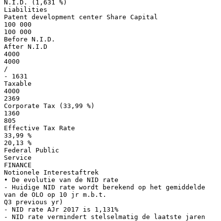
N.I.D. (1,631 %)
Liabilities
Patent development center Share Capital
100 000
100 000
Before N.I.D.
After N.I.D
4000
4000
/
- 1631
Taxable
4000
2369
Corporate Tax (33,99 %)
1360
805
Effective Tax Rate
33,99 %
20,13 %
Federal Public
Service
FINANCE
Notionele Interestaftrek
• De evolutie van de NID rate
- Huidige NID rate wordt berekend op het gemiddelde
van de OLO op 10 jr m.b.t.
Q3 previous yr)
- NID rate AJr 2017 is 1,131%
- NID rate vermindert stelselmatig de laatste jaren