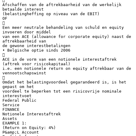

Afschaffen van de aftrekbaarheid van de werkelijk
betaalde interest
(belastingheffing op niveau van de EBIT)
OF

Een meer neutrale behandeling van schuld en equity
invoeren door middel
van een ACE (allowance for corporate equity) naast de
aftrekbaarheid van
de gewone interestbetalingen
• Belgische optie sinds 2006

ACE in de vorm van een notionele interestaftrek
(aftrek voor risicokapitaal)
i.e. een notionele return on equity aftrekbaar van de
vennootschapswinst

Omdat het belastingvoordeel gegarandeerd is, is het
gepast om het
voordeel te beperken tot een risicovrije nominale
interestvoet
Federal Public
Service
FINANCE
Notionele Interestaftrek
Assets
EXAMPLE 1:
(Return on Equity: 4%)
P&amp;L Account