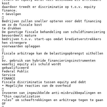
kost
daardoor treedt er discriminatie op t.o.v. equity
finance.
• Gevolgen

Bedrijven zullen sneller opteren voor debt financing
om zo de fiscale kost
te drukken
De gunstige fiscale behandeling van schuldfinanciering
bevoordeelt mature
bedrijven t.o.v. start-ups omdat kredietverstrekkers
hen strengere
voorwaarden opleggen

Fiscale arbitrage kan de belastingopbrengst uithollen

bv. gebruik van hybride financieringsinstrumenten
waarbij equity als schuld wordt
gekwalificeerd
Federal Public
Service
FINANCE
Fiscale discriminatie tussen equity and debt
• Mogelijke reacties van de overheid

Invoeren van ingewikkelde anti-misbruikbepalingen en
“thin capitalization
rules” om scheeftrekkingen en arbitrage tegen te gaan
OF